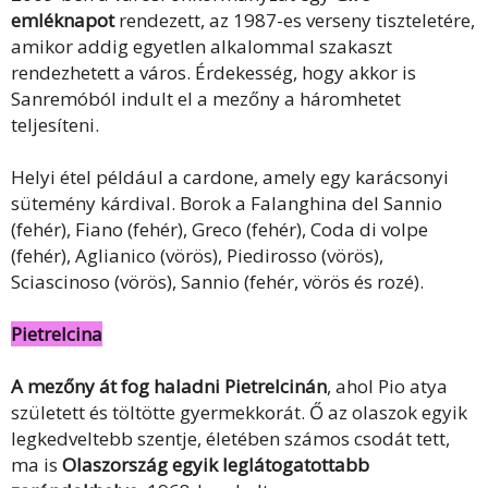
emléknapot
rendezett, az 1987-es verseny tiszteletére,
amikor addig egyetlen alkalommal szakaszt
rendezhetett a város. Érdekesség, hogy akkor is
Sanremóból indult el a mezőny a háromhetet
teljesíteni.
Helyi étel például a cardone, amely egy karácsonyi
sütemény kárdival. Borok a Falanghina del Sannio
(fehér), Fiano (fehér), Greco (fehér), Coda di volpe
(fehér), Aglianico (vörös), Piedirosso (vörös),
Sciascinoso (vörös), Sannio (fehér, vörös és rozé).
Pietrelcina
A mezőny át fog haladni Pietrelcinán
, ahol Pio atya
született és töltötte gyermekkorát. Ő az olaszok egyik
legkedveltebb szentje, életében számos csodát tett,
ma is
Olaszország egyik leglátogatottabb