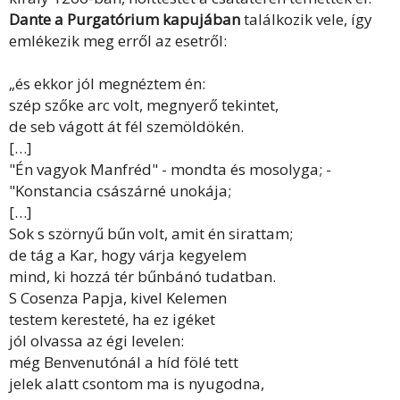
Dante a Purgatórium kapujában
találkozik vele, így
emlékezik meg erről az esetről:
„és ekkor jól megnéztem én:
szép szőke arc volt, megnyerő tekintet,
de seb vágott át fél szemöldökén.
[…]
"Én vagyok Manfréd" - mondta és mosolyga; -
"Konstancia császárné unokája;
[…]
Sok s szörnyű bűn volt, amit én sirattam;
de tág a Kar, hogy várja kegyelem
mind, ki hozzá tér bűnbánó tudatban.
S Cosenza Papja, kivel Kelemen
testem keresteté, ha ez igéket
jól olvassa az égi levelen:
még Benvenutónál a híd fölé tett
jelek alatt csontom ma is nyugodna,