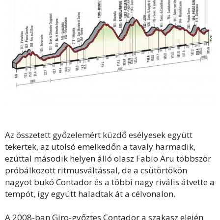
Az összetett győzelemért küzdő esélyesek együtt
tekertek, az utolsó emelkedőn a tavaly harmadik,
ezúttal második helyen álló olasz Fabio Aru többször
próbálkozott ritmusváltással, de a csütörtökön
nagyot bukó Contador és a többi nagy rivális átvette a
tempót, így együtt haladtak át a célvonalon.
A 2008-ban Giro-győztes Contador a szakasz elején