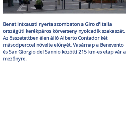
Benat Intxausti nyerte szombaton a Giro d'Italia
országúti kerékpáros körverseny nyolcadik szakaszát.
Az összetettben élen álló Alberto Contador két
másodperccel növelte előnyét. Vasárnap a Benevento
és San Giorgio del Sannio közötti 215 km-es etap vár a
mezőnyre.