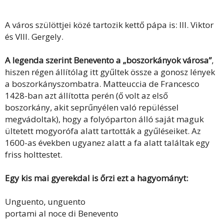
A város szülöttjei közé tartozik kettő pápa is: III. Viktor
és VIII. Gergely.
A legenda szerint Benevento a „boszorkányok városa”
,
hiszen régen állítólag itt gyűltek össze a gonosz lények
a boszorkányszombatra. Matteuccia de Francesco
1428-ban azt állította perén (ő volt az első
boszorkány, akit seprűnyélen való repüléssel
megvádoltak), hogy a folyóparton álló saját maguk
ültetett mogyorófa alatt tartották a gyűléseiket. Az
1600-as években ugyanez alatt a fa alatt találtak egy
friss holttestet.
Egy kis mai gyerekdal is őrzi ezt a hagyományt:
Unguento, unguento
portami al noce di Benevento