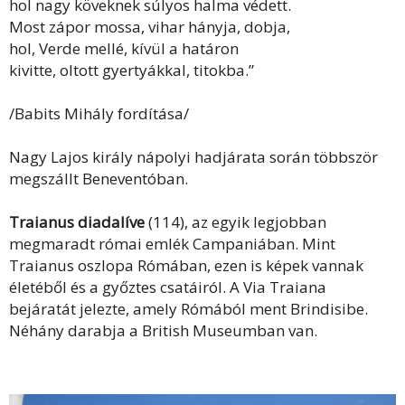
hol nagy köveknek súlyos halma védett.
Most zápor mossa, vihar hányja, dobja,
hol, Verde mellé, kívül a határon
kivitte, oltott gyertyákkal, titokba.”
/Babits Mihály fordítása/
Nagy Lajos király nápolyi hadjárata során többször
megszállt Beneventóban.
Traianus diadalíve
(114), az egyik legjobban
megmaradt római emlék Campaniában. Mint
Traianus oszlopa Rómában
, ezen is képek vannak
életéből és a győztes csatáiról. A Via Traiana
bejáratát jelezte, amely Rómából ment Brindisibe.
Néhány darabja a British Museumban van.