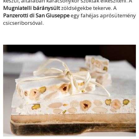
készül, általában karácsonykor szokták elkészíteni. A
Mugniatelli báránysült
zöldségekbe tekerve. A
Panzerotti di San Giuseppe
egy fahéjas aprósütemény
csicseriborsóval.