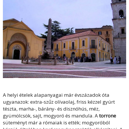
A helyi ételek alapanyagai már évszázadok óta
ugyanazok: extra-szűz olívaolaj, friss kézzel gyúrt
tészta, marha-, bárány- és disznóhús, méz,
gyümölcsök, sajt, mogyoró és mandula. A
torrone
süteményt már a rómaiak is ették; mogyoróból