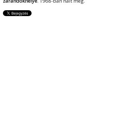
zarándokhelye
. 1968-ban halt meg.