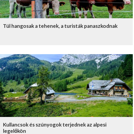
Túl hangosak a tehenek, a turisták panaszkodnak
Kullancsok és szúnyogok terjednek az alpesi
legelőkön