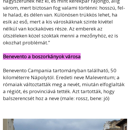
nagyszerűnek néz ki, és mint kerékpár rajongó, alig
várom, mert biztosan fog valami történni: hosszú, fel-
le halad, és délen van. Különösen trükkös lehet, ha
esik az eső, mert a kis városkáknak szinte kivétel
nélkül van kockaköves része. Az emberek az
útszéleken közel szoktak menni a mezőnyhöz, ez is
okozhat problémát.”
Benevento a boszorkányok városa
Benevento Campania tartományban található, 50
kilométerre Nápolytól. Eredeti neve Maleventum; a
rómaiak változtatták meg a nevét, miután elfoglalták
a régiót, és provinciává tették. Azt tartották, hogy
balszerencsét hoz a neve (male: rossz, bene: jó)