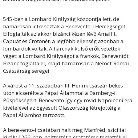
545-ben a Lombard Királyság központja lett, de
hamarosan létrehozták a Benevento-i Hercegséget.
Elfoglalták az akkor bizánci kézen lévő Amalfit,
Capuát és Crotonét, a legfőbb ellenség azonban a
lombardok voltak. A harcnak külső erők vetettek
véget: a Lombard Királyságot a frankok, Beneventót
Bizánc foglalta el, majd hamarosan a Német-Római
Császárság seregei.
A várost a 11. században III. Henrik császár békés
úton elcserélte a Pápai Állammal a Bamberg-i
Püspökségért. Benevento így egy rövid Napóleoni éra
kivételével az Egyesült Olaszország létrejöttéig a
Pápai Államhoz tartozott.
A benevento-i csatában halt meg Manfréd, szicíliai
király 1266-ban, holttestét a csatatéren temették el.