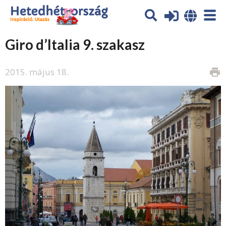
Giro d’Italia 9. szakasz
2015. május 18.
print