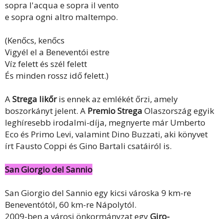
sopra l'acqua e sopra il vento
e sopra ogni altro maltempo.
(Kenőcs, kenőcs
Vigyél el a Beneventói estre
Víz felett és szél felett
És minden rossz idő felett.)
A
Strega likőr
is ennek az emlékét őrzi, amely
boszorkányt jelent. A
Premio Strega
Olaszország egyik
leghíresebb irodalmi-díja, megnyerte már Umberto
Eco és Primo Levi, valamint Dino Buzzati, aki könyvet
írt Fausto Coppi és Gino Bartali csatáiról is.
San Giorgio del Sannio
San Giorgio del Sannio egy kicsi városka 9 km-re
Beneventótól, 60 km-re Nápolytól.
2009-ben a városi önkormányzat egy
Giro-