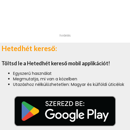
hirdetés
Hetedhét kereső:
Töltsd le a Hetedhét kereső mobil applikációt!
Egyszerű használat
Megmutatja, mi van a közelben
Utazáshoz nélkülözhetetlen: Magyar és külföldi úticélok