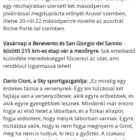
egy részhajrában szerzett két másodperces
jóváírással megduplázta előnyét Aruval szemben,
illetve 20-ról 22 másodpercre növelte az ausztrál
Richie Porte-tal szemben.
Vasárnap a Benevento és San Giorgio del Sannio
közötti 215 km-es etap vár a mezőnyre.
Sok emelkedő
különféle meredekséggel fűszerezi az utat, ami
rendkívül izgalmassá teheti.
Dario Cioni, a Sky sportigazgatója:
„Ez mindig egy
érdekes fázisa a versenynek. Egy kis túlzással két
fajtája van a versenyzőknek: akik egyre erősebbek, és
akik egyre gyengébbek lesznek. Mindenki már érezni
fogja az első hetet a lábaiban, és a fizikai állapot
fogja eldönteni, hogy melyik táborban vannak. Egyre
tisztábbá válik, hogy ki nem fogja megnyerni a Girot,
még ha nem is tudjuk, ki lesz a győztes. A szakasz