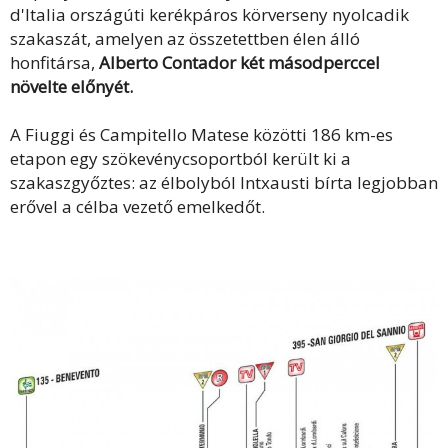
d'Italia országúti kerékpáros körverseny nyolcadik
szakaszát, amelyen az összetettben élen álló
honfitársa,
Alberto Contador két másodperccel
növelte előnyét.
A Fiuggi és Campitello Matese közötti 186 km-es
etapon egy szökevénycsoportból került ki a
szakaszgyőztes: az élbolyból Intxausti bírta legjobban
erővel a célba vezető emelkedőt.