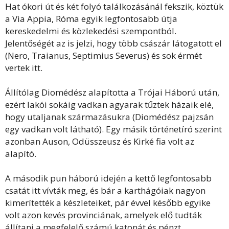
Hat ókori út és két folyó találkozásánál fekszik, köztük
a Via Appia, Róma egyik legfontosabb útja
kereskedelmi és közlekedési szempontból.
Jelentőségét az is jelzi, hogy több császár látogatott el
(Nero, Traianus, Septimius Severus) és sok érmét
vertek itt.
Állítólag Diomédész alapította a Trójai Háború után,
ezért lakói sokáig vadkan agyarak tűztek házaik elé,
hogy utaljanak származásukra (Diomédész pajzsán
egy vadkan volt látható). Egy másik történetíró szerint
azonban Auson, Odüsszeusz és Kirké fia volt az
alapító.
A második pun háború idején a kettő legfontosabb
csatát itt vívták meg, és bár a karthágóiak nagyon
kimerítették a készleteiket, pár évvel később egyike
volt azon kevés provinciának, amelyek elő tudták
állítani a megfelelő számú katonát és pénzt.