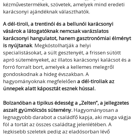
kézművestermékek, szövetek, amelyek mind eredeti
karácsonyi ajándéknak választhatók.
A dél-tiroli, a trentinói és a bellunói karácsonyi
vásárok a látogatóknak nemcsak varázslatos
karácsonyi hangulatot, hanem gasztronómiai élményt
is nyújtanak
. Megkóstolhatják a helyi
specialistásokat, a sült gesztenyét, a frissen sütött
apró süteményeket, az illatos karácsonyi kalácsot és a
forró forralt bort, amelyek a kellemes melegről
gondoskodnak a hideg évszakban. A
hagyományoknak megfelelően
a dél-tiroliak az
ünnepek alatt káposztát esznek hússal.
Bolzanóban a tipikus édesség a „Zelten”, a jellegzetes
aszalt gyümölcsös sütemény.
Hagyományosan a
legnagyobb darabot a családfő kapja, aki maga vágja
föl a tortát az összes családtag jelenlétében. A
legkisebb szeletek pedig az eladósorban lévő