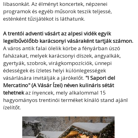
libasonkát. Az élményt koncertek, népzenei
programok és egyéb műsorok teszik teljessé,
esténként tűzijátékot is láthatunk.
A trentói adventi vásárt az alpesi vidék egyik
legelbűvölőbb karácsonyi vásáraként tartják számon.
A város antik falai ölelik körbe a fényárban úszó
faházakat, melyek karácsonyi díszek, angyalkák,
gyertyák, szobrok, virágkompozíciók, ünnepi
édességek és ízletes helyi különlegességek
vásárlására invitálják a járókelőt.
"I Sapori del
Mercatino" (A Vásár Ízei) néven kulináris sétát
tehetnek
az ínyencek, mely alkalommal 15
hagyományos trentinói terméket kínáló stand ajánl
ízelítőt.