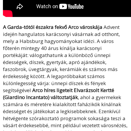
A Garda-tótól északra fekvő Arco városkája
Advent
idején hangulatos karácsonyi vásárnak ad otthont,
mely a Habsburg hagyományokat idézi. A város
főterén mintegy 40 árus kínálja karácsonyi
portékáját: válogathatunk a különböző ünnepi
édességek, díszek, gyertyák, apró ajándékok,
faszobrok, üvegtárgyak, kerámiák és számos más
érdekesség között. A legapróbbakat számos
különlegesség várja: ünnepi díszek és fények
segítségével
Arco híres ligeteit Elvarázsolt Kertté
(Giardino Incantato) változtatják
, ahol a gyermekek
számára és méretére kialakított faházikók kínálnak
édességet és játékokat a legkisebbeknek. Ezenkívül
hétvégente szórakoztató programok sokasága teszi a
vásárt érdekesebbé, mint például vezetett városnézés,