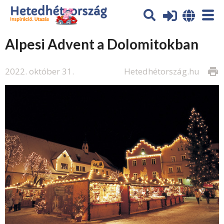
Alpesi Advent a Dolomitokban
2022. október 31.
Hetedhétország.hu
print