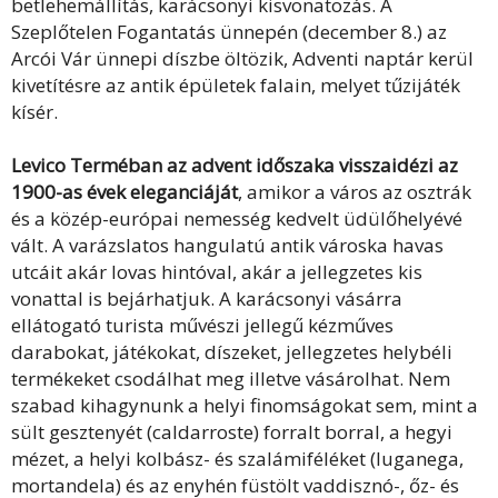
betlehemállítás, karácsonyi kisvonatozás. A
Szeplőtelen Fogantatás ünnepén (december 8.) az
Arcói Vár ünnepi díszbe öltözik, Adventi naptár kerül
kivetítésre az antik épületek falain, melyet tűzijáték
kísér.
Levico Terméban az advent időszaka visszaidézi az
1900-as évek eleganciáját
, amikor a város az osztrák
és a közép-európai nemesség kedvelt üdülőhelyévé
vált. A varázslatos hangulatú antik városka havas
utcáit akár lovas hintóval, akár a jellegzetes kis
vonattal is bejárhatjuk. A karácsonyi vásárra
ellátogató turista művészi jellegű kézműves
darabokat, játékokat, díszeket, jellegzetes helybéli
termékeket csodálhat meg illetve vásárolhat. Nem
szabad kihagynunk a helyi finomságokat sem, mint a
sült gesztenyét (caldarroste) forralt borral, a hegyi
mézet, a helyi kolbász- és szalámiféléket (luganega,
mortandela) és az enyhén füstölt vaddisznó-, őz- és