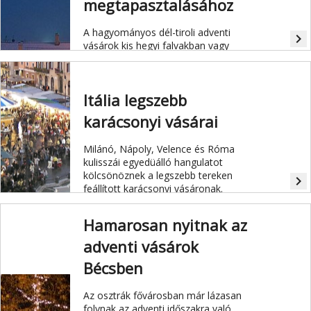
megtapasztalásához
A hagyományos dél-tiroli adventi
navigate_next
vásárok kis hegyi falvakban vagy
hihetetlenül festői helyszíneken
kerülnek megrendezésre.
Itália legszebb
karácsonyi vásárai
Milánó, Nápoly, Velence és Róma
kulisszái egyedüálló hangulatot
kölcsönöznek a legszebb tereken
navigate_next
feállított karácsonyi vásáronak.
Hamarosan nyitnak az
adventi vásárok
Bécsben
Az osztrák fővárosban már lázasan
folynak az adventi időszakra való