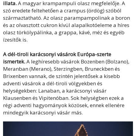
illata.
A magyar krampampuli olasz megfelelője. A
szó eredete feltehetően a crampus (ördög) szóból
származtatható. Az olasz parampampolinak a boron
és az olvasztott cukron kívül alapalkotóeleme a híres
olasz törkölypálinka, a grappa, kávé, méz és egyéb
ízesítők is.
A dél-tiroli karácsonyi vásárok Európa-szerte
ismertek.
A leghíresebb vásárok Bozenben (Bolzano),
Meranban (Merano), Sterzingben, Bruneckben és
Brixenben vannak, de szintén jelentősek a kisebb
adventi vásárok a dél-tiroli völgyekben és
helységekben: Lanaban, a karácsonyi vásár
Klausenben és Vipitenóban. Sok helységben ezek a
régi adventi hagyományok közösek, ennek ellenére
mindegyik karácsonyi vásár más.