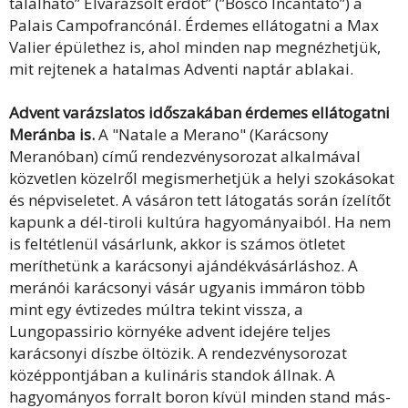
található” Elvarázsolt erdőt” (”Bosco Incantato”) a
Palais Campofrancónál. Érdemes ellátogatni a Max
Valier épülethez is, ahol minden nap megnézhetjük,
mit rejtenek a hatalmas Adventi naptár ablakai.
Advent varázslatos időszakában érdemes ellátogatni
Meránba is.
A "Natale a Merano" (Karácsony
Meranóban) című rendezvénysorozat alkalmával
közvetlen közelről megismerhetjük a helyi szokásokat
és népviseletet. A vásáron tett látogatás során ízelítőt
kapunk a dél-tiroli kultúra hagyományaiból. Ha nem
is feltétlenül vásárlunk, akkor is számos ötletet
meríthetünk a karácsonyi ajándékvásárláshoz. A
meránói karácsonyi vásár ugyanis immáron több
mint egy évtizedes múltra tekint vissza, a
Lungopassirio környéke advent idejére teljes
karácsonyi díszbe öltözik. A rendezvénysorozat
középpontjában a kulináris standok állnak. A
hagyományos forralt boron kívül minden stand más-