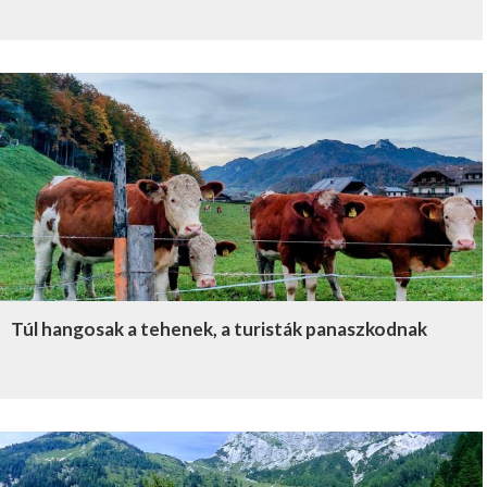
Túl hangosak a tehenek, a turisták panaszkodnak