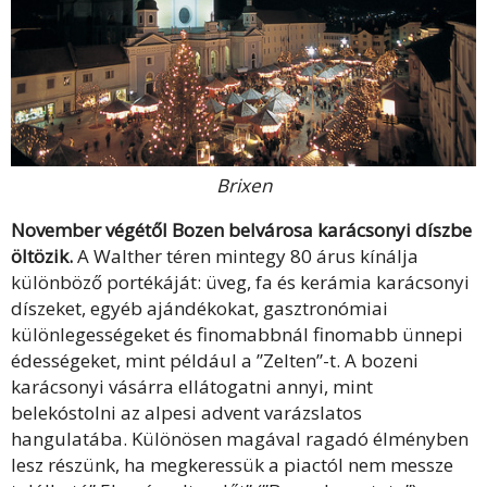
Brixen
November végétől Bozen belvárosa karácsonyi díszbe
öltözik.
A Walther téren mintegy 80 árus kínálja
különböző portékáját: üveg, fa és kerámia karácsonyi
díszeket, egyéb ajándékokat, gasztronómiai
különlegességeket és finomabbnál finomabb ünnepi
édességeket, mint például a ”Zelten”-t. A bozeni
karácsonyi vásárra ellátogatni annyi, mint
belekóstolni az alpesi advent varázslatos
hangulatába. Különösen magával ragadó élményben
lesz részünk, ha megkeressük a piactól nem messze