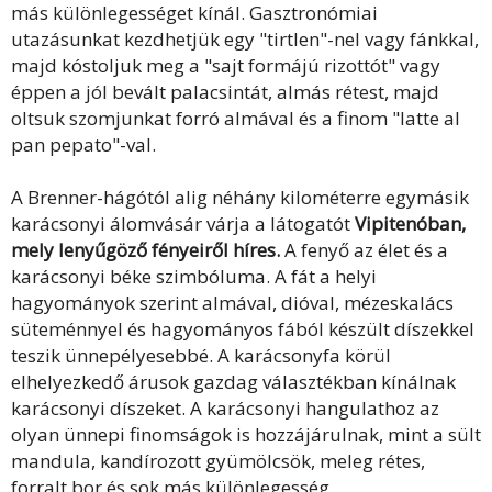
más különlegességet kínál. Gasztronómiai
utazásunkat kezdhetjük egy "tirtlen"-nel vagy fánkkal,
majd kóstoljuk meg a "sajt formájú rizottót" vagy
éppen a jól bevált palacsintát, almás rétest, majd
oltsuk szomjunkat forró almával és a finom "latte al
pan pepato"-val.
A Brenner-hágótól alig néhány kilométerre egymásik
karácsonyi álomvásár várja a látogatót
Vipitenóban,
mely lenyűgöző fényeiről híres.
A fenyő az élet és a
karácsonyi béke szimbóluma. A fát a helyi
hagyományok szerint almával, dióval, mézeskalács
süteménnyel és hagyományos fából készült díszekkel
teszik ünnepélyesebbé. A karácsonyfa körül
elhelyezkedő árusok gazdag választékban kínálnak
karácsonyi díszeket. A karácsonyi hangulathoz az
olyan ünnepi finomságok is hozzájárulnak, mint a sült
mandula, kandírozott gyümölcsök, meleg rétes,
forralt bor és sok más különlegesség.