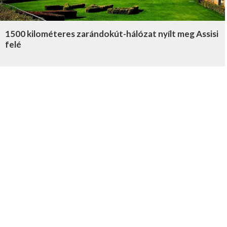
1500 kilométeres zarándokút-hálózat nyílt meg Assisi
felé