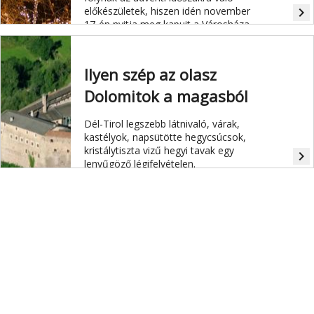
előkészületek, hiszen idén november
navigate_next
17-én nyitja meg kapuit a Városháza
téren a Bécsi Karácsonyi Álom
(Wiener Weihnachtstraum). A 2017-es
téli szezonban összesen 20
Ilyen szép az olasz
karácsonyi vásárral és 1.000 standdal
várják a Bécsbe látogatókat.
Dolomitok a magasból
Dél-Tirol legszebb látnivaló, várak,
kastélyok, napsütötte hegycsúcsok,
kristálytiszta vizű hegyi tavak egy
navigate_next
lenyűgöző légifelvételen.