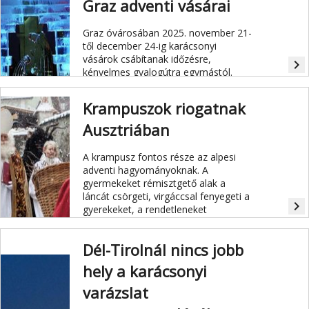
Graz adventi vásárai
Graz óvárosában 2025. november 21-
től december 24-ig karácsonyi
vásárok csábítanak időzésre,
navigate_next
kényelmes gyalogútra egymástól.
Krampuszok riogatnak
Ausztriában
A krampusz fontos része az alpesi
adventi hagyományoknak. A
gyermekeket rémisztgető alak a
láncát csörgeti, virgáccsal fenyegeti a
navigate_next
gyerekeket, a rendetleneket
megbünteti.
Dél-Tirolnál nincs jobb
hely a karácsonyi
varázslat