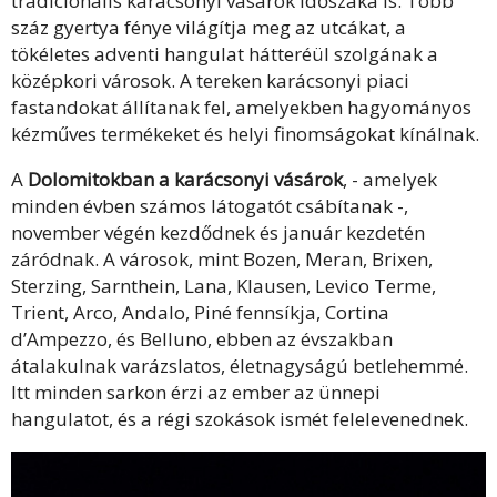
tradicionális karácsonyi vásárok időszaka is. Több
száz gyertya fénye világítja meg az utcákat, a
tökéletes adventi hangulat hátteréül szolgának a
középkori városok. A tereken karácsonyi piaci
fastandokat állítanak fel, amelyekben hagyományos
kézműves termékeket és helyi finomságokat kínálnak.
A
Dolomitokban a karácsonyi vásárok
, - amelyek
minden évben számos látogatót csábítanak -,
november végén kezdődnek és január kezdetén
záródnak. A városok, mint Bozen, Meran, Brixen,
Sterzing, Sarnthein, Lana, Klausen, Levico Terme,
Trient, Arco, Andalo, Piné fennsíkja, Cortina
d’Ampezzo, és Belluno, ebben az évszakban
átalakulnak varázslatos, életnagyságú betlehemmé.
Itt minden sarkon érzi az ember az ünnepi
hangulatot, és a régi szokások ismét felelevenednek.