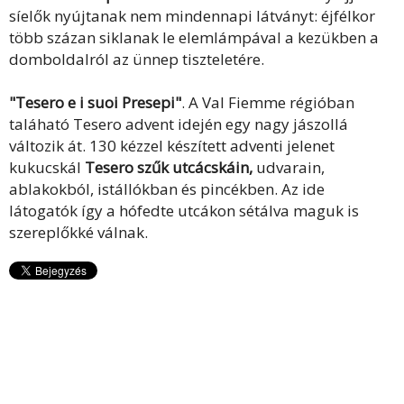
síelők nyújtanak nem mindennapi látványt: éjfélkor
több százan siklanak le elemlámpával a kezükben a
domboldalról az ünnep tiszteletére.
"Tesero e i suoi Presepi"
. A Val Fiemme régióban
taláható Tesero advent idején egy nagy jászollá
változik át. 130 kézzel készített adventi jelenet
kukucskál
Tesero szűk utcácskáin,
udvarain,
ablakokból, istállókban és pincékben. Az ide
látogatók így a hófedte utcákon sétálva maguk is
szereplőkké válnak.