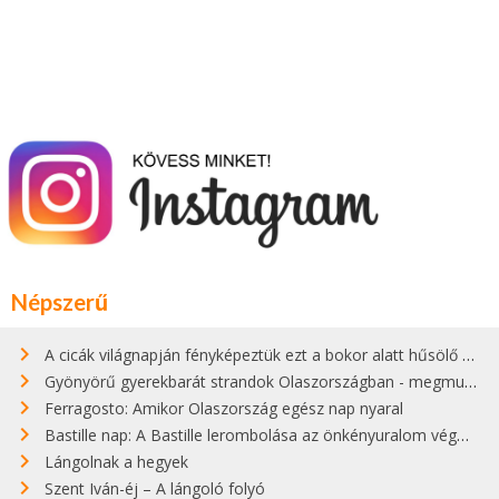
Népszerű
A cicák világnapján fényképeztük ezt a bokor alatt hűsölő cicát Kisorosziban
Gyönyörű gyerekbarát strandok Olaszországban - megmutatjuk a 15 legjobbat
Ferragosto: Amikor Olaszország egész nap nyaral
Bastille nap: A Bastille lerombolása az önkényuralom végét jelentette
Lángolnak a hegyek
Szent Iván-éj – A lángoló folyó