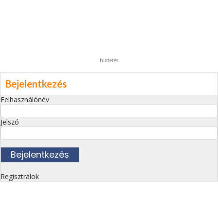
hirdetés
Bejelentkezés
Felhasználónév
Jelszó
Regisztrálok