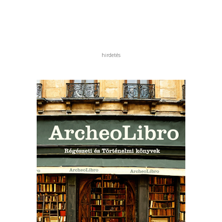
hirdetés