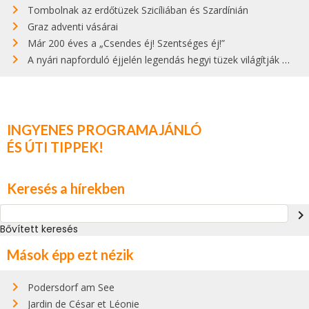
Tombolnak az erdőtüzek Szicíliában és Szardínián
Graz adventi vásárai
Már 200 éves a „Csendes éj! Szentséges éj!”
A nyári napforduló éjjelén legendás hegyi tüzek világítják meg Zugspitzét
INGYENES PROGRAMAJÁNLÓ
ÉS ÚTI TIPPEK!
Keresés a hírekben
navigate_next
Bővített keresés
Mások épp ezt nézik
Podersdorf am See
Jardin de César et Léonie