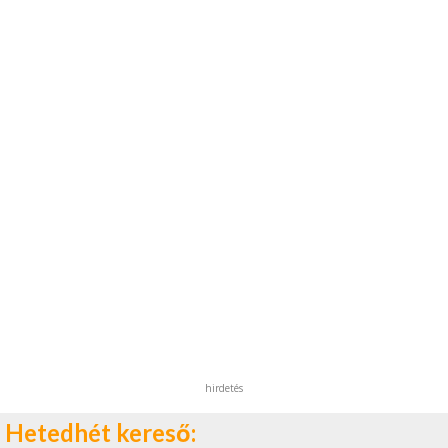
hirdetés
Hetedhét kereső: