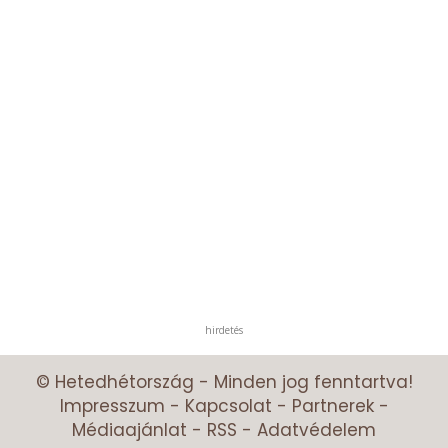
hirdetés
© Hetedhétország - Minden jog fenntartva!
Impresszum
-
Kapcsolat
-
Partnerek
-
Médiaajánlat
-
RSS
-
Adatvédelem