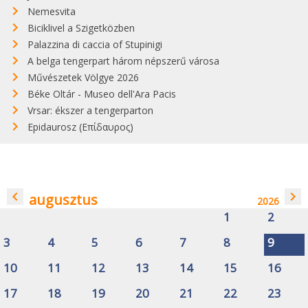
Nemesvita
Biciklivel a Szigetközben
Palazzina di caccia of Stupinigi
A belga tengerpart három népszerű városa
Művészetek Völgye 2026
Béke Oltár - Museo dell'Ara Pacis
Vrsar: ékszer a tengerparton
Epidaurosz (Επίδαυρος)
navigate_before
navigate_next
augusztus
2026
1
2
3
4
5
6
7
8
9
10
11
12
13
14
15
16
17
18
19
20
21
22
23