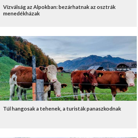
Vízválság az Alpokban: bezárhatnak az osztrák
menedékházak
Túl hangosak a tehenek, a turisták panaszkodnak