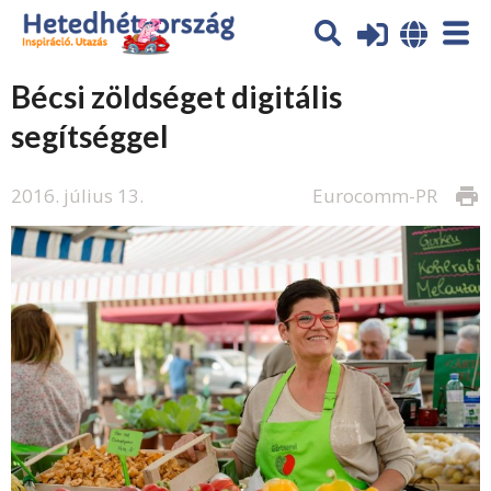
Bécsi zöldséget digitális
segítséggel
2016. július 13.
Eurocomm-PR
print