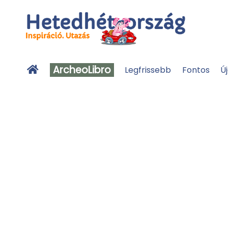
ArcheoLibro
Legfrissebb
Fontos
Ú