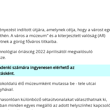
nyezést indított útjára, amelynek célja, hogy a várost eg
thén. A város a múzeum" és a kiterjesztett valóság (AR)
tnek a görög főváros titkaiba.
chnológiai óriáscég 2022 áprilisától megvalósuló
sze.
denki számára ingyenesen elérhető az
ásként.
sokoldalú élő múzeumként mutassa be - tele utcai
nyhával.
asonlóan különböző sétaútvonalakat választhatnak ki,
onban minden egyes megálló az adott helyszínhez kapcsol