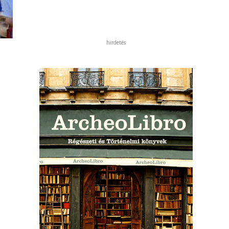
hirdetés