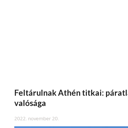
Feltárulnak Athén titkai: páratl
valósága
2022. november 20.