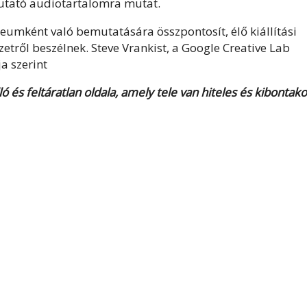
mutató audiotartalomra mutat.
eumként való bemutatására összpontosít, élő kiállítási
etről beszélnek. Steve Vrankist, a Google Creative Lab
ja szerint
 és feltáratlan oldala, amely tele van hiteles és kibontak