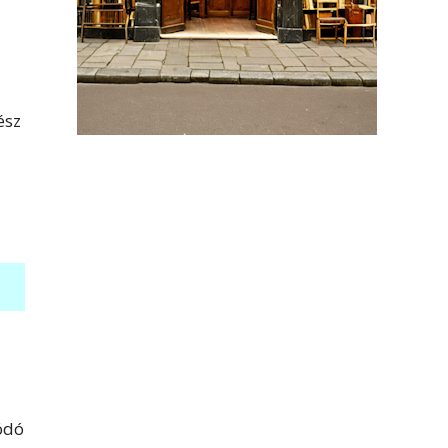
ész
ódó