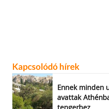
Kapcsolódó hírek
Ennek minden ut
avattak Athénba
tengerhez