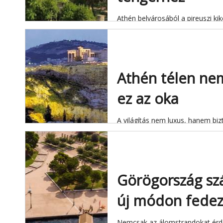
Athén belvárosából a pireuszi kikö
Athén télen nem
ez az oka
A világítás nem luxus, hanem biz
Görögország sz
új módon fedezh
Nemcsak az álomstrandokat érd