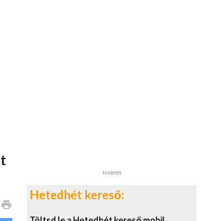
t
hirdetés
Hetedhét kereső:
print
Töltsd le a Hetedhét kereső mobil