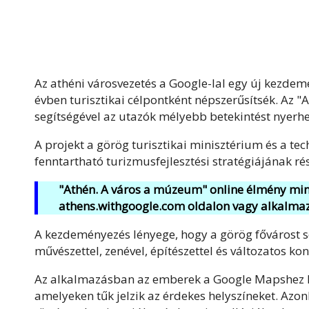
Az athéni városvezetés a Google-lal egy új kezdemé
évben turisztikai célpontként népszerűsítsék. Az "A
segítségével az utazók mélyebb betekintést nyerhe
A projekt a görög turisztikai minisztérium és a te
fenntartható turizmusfejlesztési stratégiájának ré
"Athén. A város a múzeum" online élmény min
athens.withgoogle.com oldalon vagy alkalmaz
A kezdeményezés lényege, hogy a görög fővárost 
művészettel, zenével, építészettel és változatos ko
Az alkalmazásban az emberek a Google Mapshez h
amelyeken tűk jelzik az érdekes helyszíneket. Az