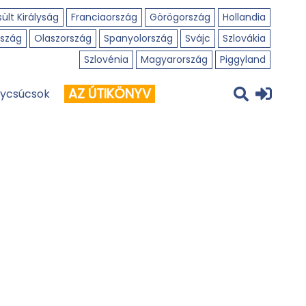
ült Királyság
Franciaország
Görögország
Hollandia
szág
Olaszország
Spanyolország
Svájc
Szlovákia
Szlovénia
Magyarország
Piggyland
AZ ÚTIKÖNYV
ycsúcsok