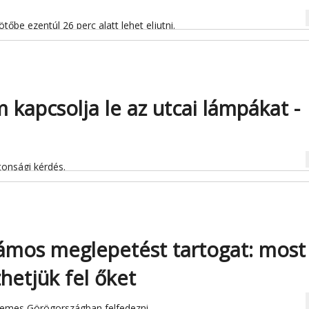
na
tőbe ezentúl 26 perc alatt lehet eljutni.
 kapcsolja le az utcai lámpákat -
na
tonsági kérdés.
ámos meglepetést tartogat: most
etjük fel őket
na
emes Görögországban felfedezni.