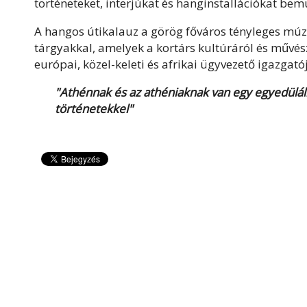
történeteket, interjúkat és hanginstallációkat be
A hangos útikalauz a görög főváros tényleges múz
tárgyakkal, amelyek a kortárs kultúráról és művész
európai, közel-keleti és afrikai ügyvezető igazgató
"Athénnak és az athéniaknak van egy egyedülálló
történetekkel"