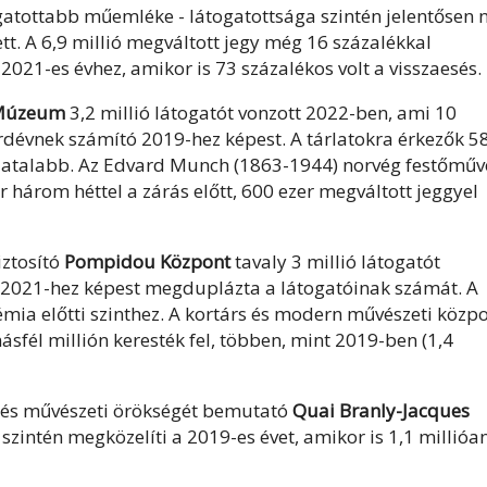
gatottabb műemléke - látogatottsága szintén jelentősen n
ett. A 6,9 millió megváltott jegy még 16 százalékkal
021-es évhez, amikor is 73 százalékos volt a visszaesés.
Múzeum
3,2 millió látogatót vonzott 2022-ben, ami 10
ordévnek számító 2019-hez képest. A tárlatokra érkezők 5
l fiatalabb. Az Edvard Munch (1863-1944) norvég festőműv
három héttel a zárás előtt, 600 ezer megváltott jeggyel
iztosító
Pompidou Központ
tavaly 3 millió látogatót
s 2021-hez képest megduplázta a látogatóinak számát. A
mia előtti szinthez. A kortárs és modern művészeti közp
sfél millión keresték fel, többen, mint 2019-ben (1,4
it és művészeti örökségét bemutató
Quai Branly-Jacques
szintén megközelíti a 2019-es évet, amikor is 1,1 millióa