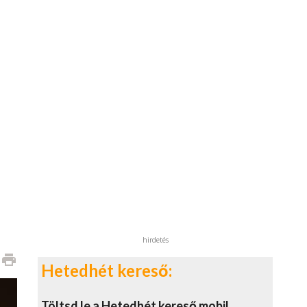
hirdetés
print
Hetedhét kereső:
Töltsd le a Hetedhét kereső mobil