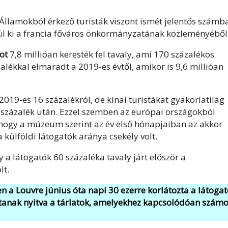
Államokból érkező turisták viszont ismét jelentős számb
erül ki a francia főváros önkormányzatának közleményéből
ot
7,8 millióan keresték fel tavaly, ami 170 százalékos
alékkal elmaradt a 2019-es évtől, amikor is 9,6 millióan
019-es 16 százalékról, de kínai turistákat gyakorlatilag
8 százalék után. Ezzel szemben az európai országokból
hogy a múzeum szerint az év első hónapjaiban az akkor
külföldi látogatók aránya csekély volt.
 a látogatók 60 százaléka tavaly járt először a
lt.
 a Louvre június óta napi 30 ezerre korlátozta a látoga
tanak nyitva a tárlatok, amelyekhez kapcsolódóan szám