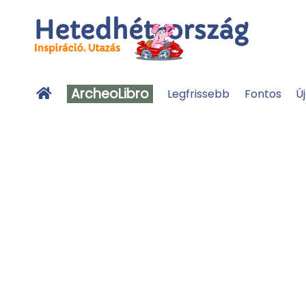
ArcheoLibro
Legfrissebb
Fontos
Ú