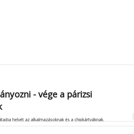
ányozni - vége a párizsi
k
na
átadja helyét az alkalmazásoknak és a chipkártyáknak.