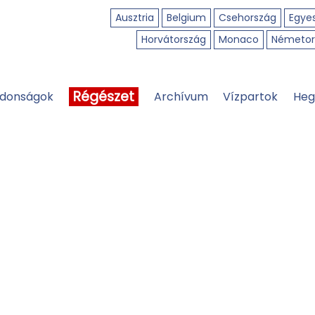
Ausztria
Belgium
Csehország
Egyes
Horvátország
Monaco
Németor
Régészet
jdonságok
Archívum
Vízpartok
Heg