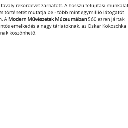
avaly rekordévet zárhatott. A hosszú felújítási munkála
s történetét mutatja be - több mint egymillió látogatót
n. A
Modern Művészetek Múzeumában
560 ezren jártak
lentős emelkedés a nagy tárlatoknak, az Oskar Kokoschka
knak köszönhető.