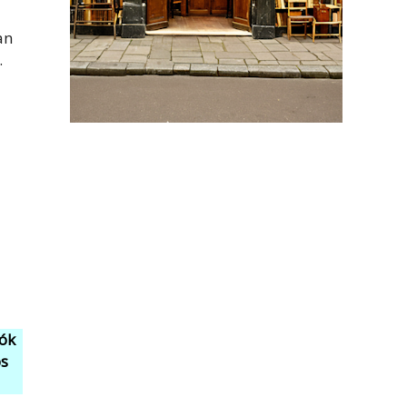
an
.
tók
os