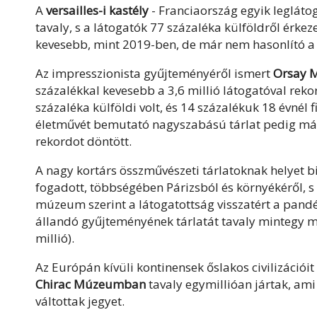
A
versailles-i kastély
- Franciaország egyik legláto
tavaly, s a látogatók 77 százaléka külföldről érkez
kevesebb, mint 2019-ben, de már nem hasonlító a 2
Az impresszionista gyűjteményéről ismert
Orsay 
százalékkal kevesebb a 3,6 millió látogatóval rek
százaléka külföldi volt, és 14 százalékuk 18 évné
életművét bemutató nagyszabású tárlat pedig már 
rekordot döntött.
A nagy kortárs összművészeti tárlatoknak helyet b
fogadott, többségében Párizsból és környékéről, 
múzeum szerint a látogatottság visszatért a pandé
állandó gyűjteményének tárlatát tavaly mintegy má
millió).
Az Európán kívüli kontinensek őslakos civilizáció
Chirac Múzeumban
tavaly egymillióan jártak, ami 
váltottak jegyet.