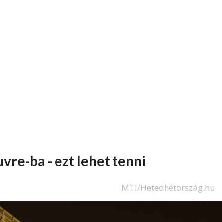
vre-ba - ezt lehet tenni
MTI/Hetedhétország.hu