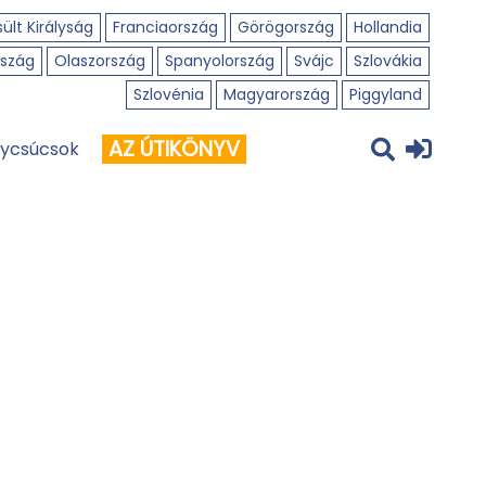
ült Királyság
Franciaország
Görögország
Hollandia
szág
Olaszország
Spanyolország
Svájc
Szlovákia
Szlovénia
Magyarország
Piggyland
AZ ÚTIKÖNYV
ycsúcsok