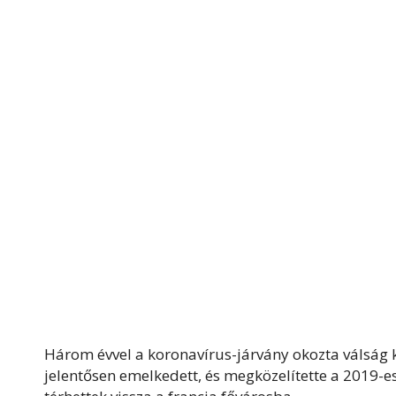
Három évvel a koronavírus-járvány okozta válság 
jelentősen emelkedett, és megközelítette a 2019-es