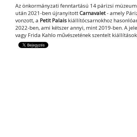
Az önkormányzati fenntartású 14 párizsi múzeum t
után 2021-ben újranyitott
Carnavalet
- amely Páriz
vonzott, a
Petit Palais
kiállítócsarnokhoz hasonlóa
2022-ben, ami kétszer annyi, mint 2019-ben. A je
vagy Frida Kahlo művészetének szentelt kiállításo