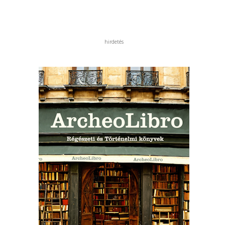
hirdetés