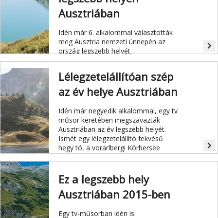
Ausztriában
Idén már 6. alkalommal választották
meg Ausztria nemzeti ünnepén az
navigate_next
ország legszebb helyét.
Lélegzetelállítóan szép
az év helye Ausztriában
Idén már negyedik alkalommal, egy tv
műsor keretében megszavazták
Ausztriában az év legszebb helyét.
Ismét egy lélegzetelállító fekvésű
navigate_next
hegy tó, a vorarlbergi Körbersee
nyert.
Ez a legszebb hely
Ausztriában 2015-ben
Egy tv-műsorban idén is