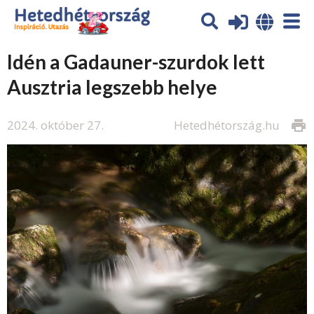
Idén a Gadauner-szurdok lett
Ausztria legszebb helye
2024. október 27.
Hetedhétország.hu
print