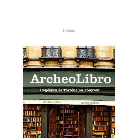
hirdetés