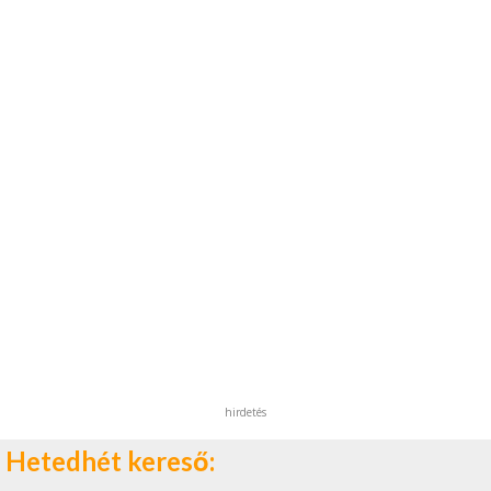
hirdetés
Hetedhét kereső: