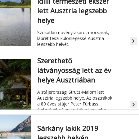
Idilli természeti ékszer
lett Ausztria legszebb
helye
Szokatlan növénytakaró, mocsarak,
láprét teszi különlegessé Ausztria
navigate_next
legszebb helyét.
Szerethető
látványosság lett az év
helye Ausztriában
A stájerországi Strutz-Malom lett
Ausztria legszebb helye. Az osztrákok
a 80 éves stájer Peter Fürbass
navigate_next
életművét választották a legszebb
helynek.
Sárkány lakik 2019
legszebb helyén