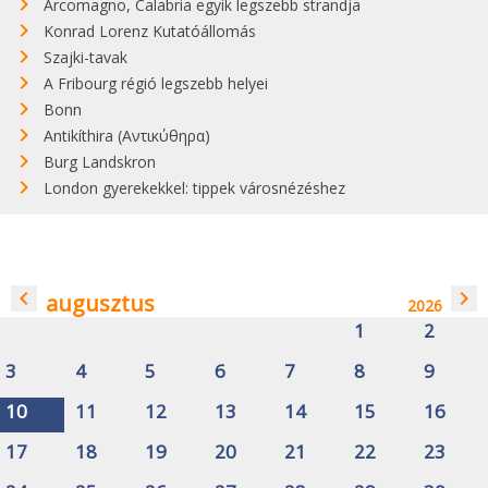
Arcomagno, Calabria egyik legszebb strandja
Konrad Lorenz Kutatóállomás
Szajki-tavak
A Fribourg régió legszebb helyei
Bonn
Antikíthira (Αντικύθηρα)
Burg Landskron
London gyerekekkel: tippek városnézéshez
navigate_before
navigate_next
augusztus
2026
1
2
3
4
5
6
7
8
9
10
11
12
13
14
15
16
17
18
19
20
21
22
23