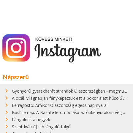
Népszerű
Gyönyörű gyerekbarát strandok Olaszországban - megmutatjuk a 15 legjobbat
A cicák világnapján fényképeztük ezt a bokor alatt hűsölő cicát Kisorosziban
Ferragosto: Amikor Olaszország egész nap nyaral
Bastille nap: A Bastille lerombolása az önkényuralom végét jelentette
Lángolnak a hegyek
Szent Iván-éj – A lángoló folyó