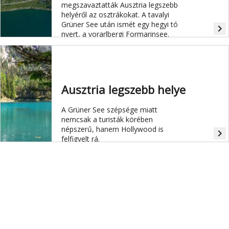
megszavaztatták Ausztria legszebb
helyéről az osztrákokat. A tavalyi
Grüner See után ismét egy hegyi tó
navigate_next
nyert, a vorarlbergi Formarinsee.
Ausztria legszebb helye
A Grüner See szépsége miatt
nemcsak a turisták körében
népszerű, hanem Hollywood is
navigate_next
felfigyelt rá.