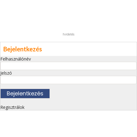
hirdetés
Bejelentkezés
Felhasználónév
Jelszó
Regisztrálok