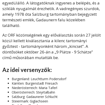
egyedülálló. A látogatóknak ingyenes a belépés, és a
sziklák nyugalmát érezhetik. A vadregényes szurdok,
amely 1978 óta Salzburg tartományban bejegyzett
természeti emlék, Gadaunern falu közelében
található.
Az ORF közönségének egy előválasztás során 27 jelölt
közül kellett kiválasztania a kilenc tartományi
győztest - tartományonként három „kincset”. A
döntősöket október 26-án a „9 Plätze - 9 Schätze”
című műsorában mutatták be.
Az idei versenyzők:
Burgenland: Leuchtturm Podersdorf
Kärnten: Burgenstadt Friesach
Niederösterreich: Maria Taferl
Oberösterreich: Steyrtalbahn
Salzburg: Gadaunerer Schlucht
Steiermark: Giglachseen