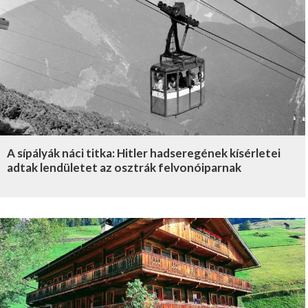
A sípályák náci titka: Hitler hadseregének kísérletei
adtak lendületet az osztrák felvonóiparnak