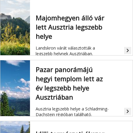
Majomhegyen álló vár
lett Ausztria legszebb
helye
Landskron várát választották a
navigate_next
legszebb helynek Ausztriában.
Pazar panorámájú
hegyi templom lett az
év legszebb helye
Ausztriában
Ausztria legszebb helye a Schladming-
navigate_next
Dachstein régióban található.