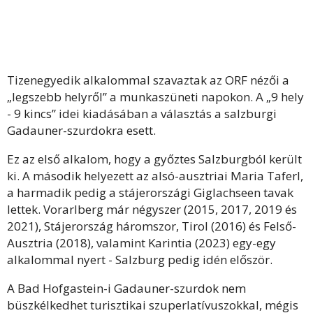
Tizenegyedik alkalommal szavaztak az ORF nézői a
„legszebb helyről” a munkaszüneti napokon. A „9 hely
- 9 kincs” idei kiadásában a választás a salzburgi
Gadauner-szurdokra esett.
Ez az első alkalom, hogy a győztes Salzburgból került
ki. A második helyezett az alsó-ausztriai Maria Taferl,
a harmadik pedig a stájerországi Giglachseen tavak
lettek. Vorarlberg már négyszer (2015, 2017, 2019 és
2021), Stájerország háromszor, Tirol (2016) és Felső-
Ausztria (2018), valamint Karintia (2023) egy-egy
alkalommal nyert - Salzburg pedig idén először.
A Bad Hofgastein-i Gadauner-szurdok nem
büszkélkedhet turisztikai szuperlatívuszokkal, mégis