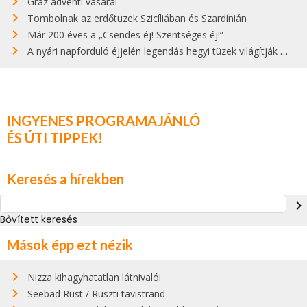
Graz adventi vásárai
Tombolnak az erdőtüzek Szicíliában és Szardínián
Már 200 éves a „Csendes éj! Szentséges éj!”
A nyári napforduló éjjelén legendás hegyi tüzek világítják meg Zugspitzét
INGYENES PROGRAMAJÁNLÓ
ÉS ÚTI TIPPEK!
Keresés a hírekben
navigate_next
Bővített keresés
Mások épp ezt nézik
Nizza kihagyhatatlan látnivalói
Seebad Rust / Ruszti tavistrand