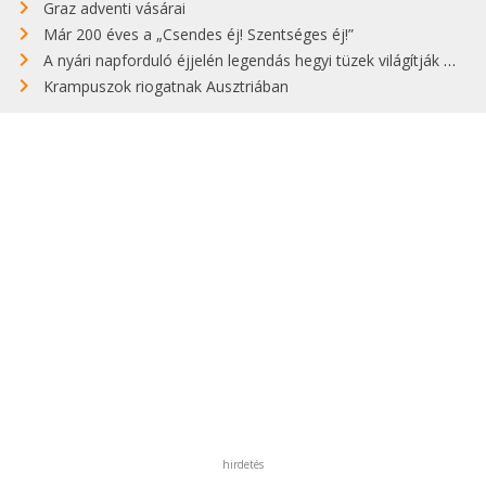
Graz adventi vásárai
Már 200 éves a „Csendes éj! Szentséges éj!”
A nyári napforduló éjjelén legendás hegyi tüzek világítják meg Zugspitzét
Krampuszok riogatnak Ausztriában
hirdetés