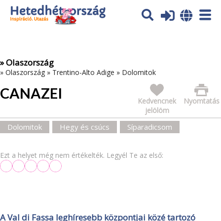
Az oldal sütiket (cookies) használ. További tájékoztatás itt:
Adatvédelmi tájékoztató
Ok
» Olaszország
»
Olaszország
»
Trentino-Alto Adige
»
Dolomitok
CANAZEI
Kedvencnek
Nyomtatás
jelölöm
Dolomitok
Hegy és csúcs
Síparadicsom
Ezt a helyet még nem értékelték. Legyél Te az első:
A Val di Fassa leghíresebb központjai közé tartozó