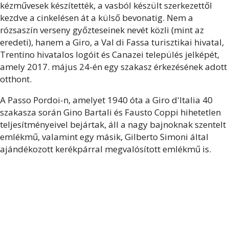
kézművesek készítették, a vasból készült szerkezettől
kezdve a cinkelésen át a külső bevonatig. Nem a
rózsaszín verseny győzteseinek nevét közli (mint az
eredeti), hanem a Giro, a Val di Fassa turisztikai hivatal,
Trentino hivatalos logóit és Canazei település jelképét,
amely 2017. május 24-én egy szakasz érkezésének adott
otthont.
A Passo Pordoi-n, amelyet 1940 óta a Giro d'Italia 40
szakasza során Gino Bartali és Fausto Coppi hihetetlen
teljesítményeivel bejártak, áll a nagy bajnoknak szentelt
emlékmű, valamint egy másik, Gilberto Simoni által
ajándékozott kerékpárral megvalósított emlékmű is.