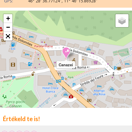
GPS:
46° 28′ 36.77124″, 11° 46′ 15.86928″
+
−
Canazei
Értékeld te is!