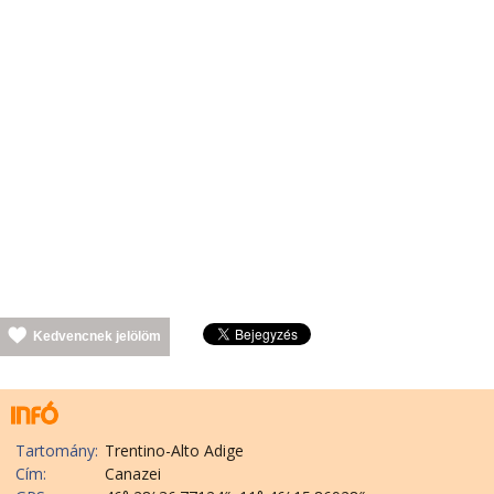
Kedvencnek jelölöm
Tartomány:
Trentino-Alto Adige
Cím:
Canazei