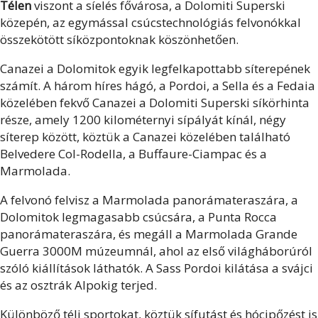
Télen
viszont a síelés fővárosa, a Dolomiti Superski
közepén, az egymással csúcstechnológiás felvonókkal
összekötött síközpontoknak köszönhetően.
Canazei a Dolomitok egyik legfelkapottabb síterepének
számít. A három híres hágó, a Pordoi, a Sella és a Fedaia
közelében fekvő Canazei a Dolomiti Superski síkörhinta
része, amely 1200 kilométernyi sípályát kínál, négy
síterep között, köztük a Canazei közelében található
Belvedere Col-Rodella, a Buffaure-Ciampac és a
Marmolada.
A felvonó felvisz a Marmolada panorámateraszára, a
Dolomitok legmagasabb csúcsára, a Punta Rocca
panorámateraszára, és megáll a Marmolada Grande
Guerra 3000M múzeumnál, ahol az első világháborúról
szóló kiállítások láthatók. A Sass Pordoi kilátása a svájci
és az osztrák Alpokig terjed.
Különböző téli sportokat, köztük sífutást és hócipőzést is