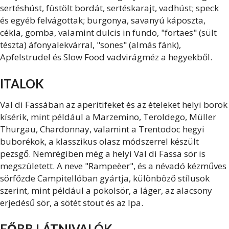
sertéshúst, füstölt bordát, sertéskarajt, vadhúst; speck
és egyéb felvágottak; burgonya, savanyú káposzta,
cékla, gomba, valamint dulcis in fundo, "fortaes" (sült
tészta) áfonyalekvárral, "sones" (almás fánk),
Apfelstrudel és Slow Food vadvirágméz a hegyekből.
ITALOK
Val di Fassában az aperitifeket és az ételeket helyi borok
kísérik, mint például a Marzemino, Teroldego, Müller
Thurgau, Chardonnay, valamint a Trentodoc hegyi
buborékok, a klasszikus olasz módszerrel készült
pezsgő. Nemrégiben még a helyi Val di Fassa sör is
megszületett. A neve "Rampeèer", és a névadó kézműves
sörfőzde Campitellóban gyártja, különböző stílusok
szerint, mint például a pokolsör, a láger, az alacsony
erjedésű sör, a sötét stout és az Ipa.
FŐBB LÁTNIVALÓK