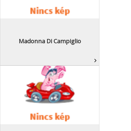
Madonna Di Campiglio
navigate_next