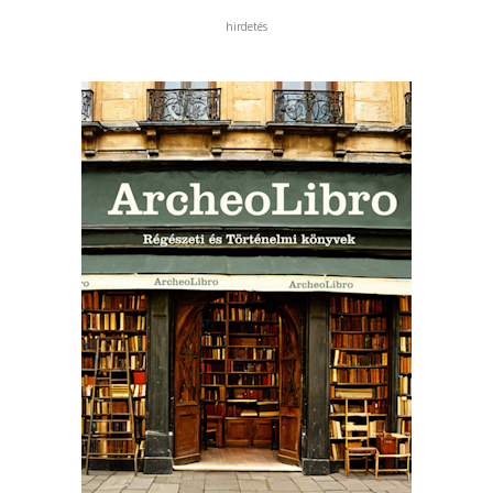
hirdetés