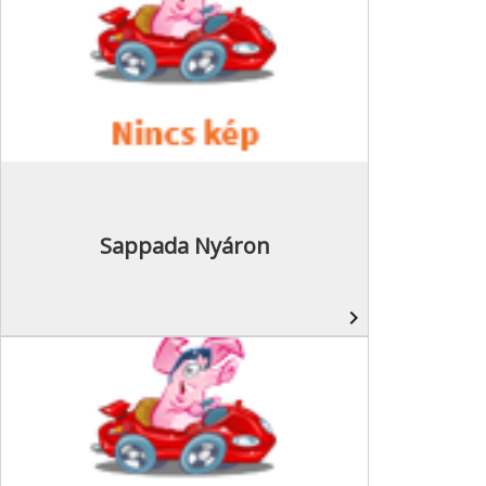
Sappada Nyáron
navigate_next