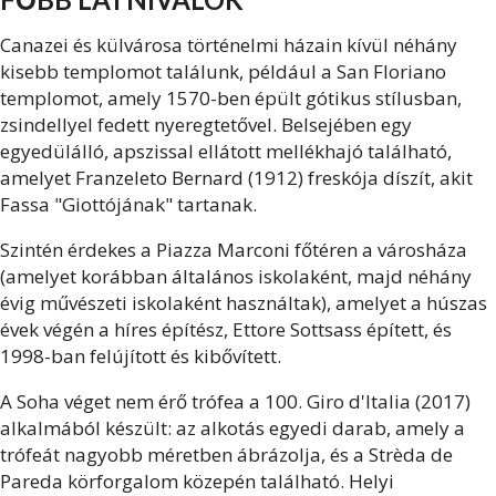
Canazei és külvárosa történelmi házain kívül néhány
kisebb templomot találunk, például a San Floriano
templomot, amely 1570-ben épült gótikus stílusban,
zsindellyel fedett nyeregtetővel. Belsejében egy
egyedülálló, apszissal ellátott mellékhajó található,
amelyet Franzeleto Bernard (1912) freskója díszít, akit
Fassa "Giottójának" tartanak.
Szintén érdekes a Piazza Marconi főtéren a városháza
(amelyet korábban általános iskolaként, majd néhány
évig művészeti iskolaként használtak), amelyet a húszas
évek végén a híres építész, Ettore Sottsass épített, és
1998-ban felújított és kibővített.
A Soha véget nem érő trófea a 100. Giro d'Italia (2017)
alkalmából készült: az alkotás egyedi darab, amely a
trófeát nagyobb méretben ábrázolja, és a Strèda de
Pareda körforgalom közepén található. Helyi