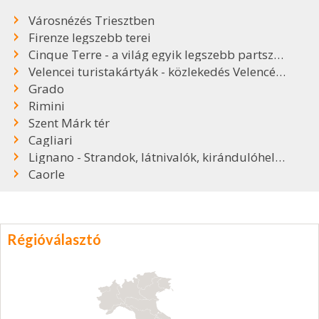
Városnézés Triesztben
Firenze legszebb terei
Cinque Terre - a világ egyik legszebb partszakasza
Velencei turistakártyák - közlekedés Velencében
Grado
Rimini
Szent Márk tér
Cagliari
Lignano - Strandok, látnivalók, kirándulóhelyek
Caorle
Régióválasztó