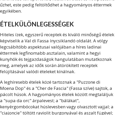
űzhet, este pedig feltöltődhet a hagyományos éttermek
egyikében.
ÉTELKÜLÖNLEGESSÉGEK
Hiteles ízek, egyszerű receptek és kiváló minőségű ételek
képviselik a Val di Fassa ínycsiklandó oldalát. A völgy
legcsábítóbb aspektusai valójában a híres ladinai
éttermek legfinomabb asztalain, valamint a hegyi
kunyhók és tejgazdaságok hangulatában mutatkoznak
meg, amelyek az idők során átörökített receptek
felújításával valódi ételeket kínálnak.
A leghíresebb ételek közé tartoznak a "Puzzone di
Moena Dop" és a "Cher de Fascia" (Fassa szíve) sajtok, a
pácolt húsok. A hagyományos ételek között megtaláljuk
a "supa da orc" árpalevest; a "bálákat",
kenyérgombócokat húslevesben vagy olvasztott vajjal; a
"ciajoncie" töltött raviolit burgonyával és aszalt fügével;