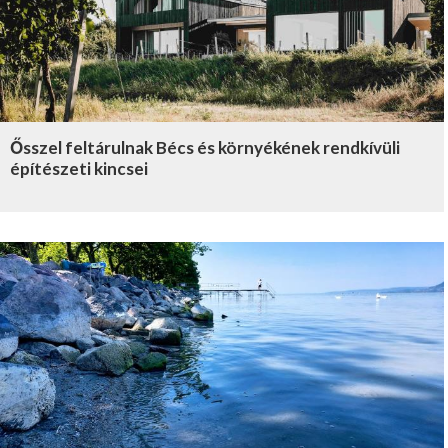
Ősszel feltárulnak Bécs és környékének rendkívüli
építészeti kincsei