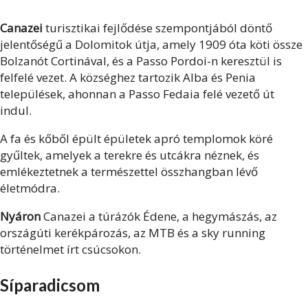
Canazei
turisztikai fejlődése szempontjából döntő
jelentőségű a Dolomitok útja, amely 1909 óta köti össze
Bolzanót Cortinával, és a Passo Pordoi-n keresztül is
felfelé vezet. A községhez tartozik Alba és Penia
települések, ahonnan a Passo Fedaia felé vezető út
indul.
A fa és kőből épült épületek apró templomok köré
gyűltek, amelyek a terekre és utcákra néznek, és
emlékeztetnek a természettel összhangban lévő
életmódra.
Nyáron
Canazei a túrázók Édene, a hegymászás, az
országúti kerékpározás, az MTB és a sky running
történelmet írt csúcsokon.
Síparadicsom