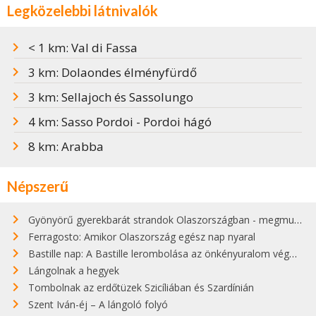
Legközelebbi látnivalók
< 1 km: Val di Fassa
3 km: Dolaondes élményfürdő
3 km: Sellajoch és Sassolungo
4 km: Sasso Pordoi - Pordoi hágó
8 km: Arabba
Népszerű
Gyönyörű gyerekbarát strandok Olaszországban - megmutatjuk a 15 legjobbat
Ferragosto: Amikor Olaszország egész nap nyaral
Bastille nap: A Bastille lerombolása az önkényuralom végét jelentette
Lángolnak a hegyek
Tombolnak az erdőtüzek Szicíliában és Szardínián
Szent Iván-éj – A lángoló folyó