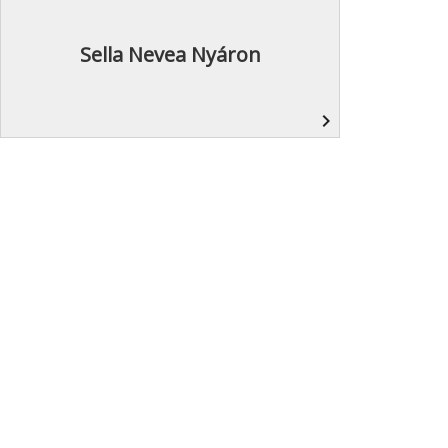
Sella Nevea Nyáron
navigate_next