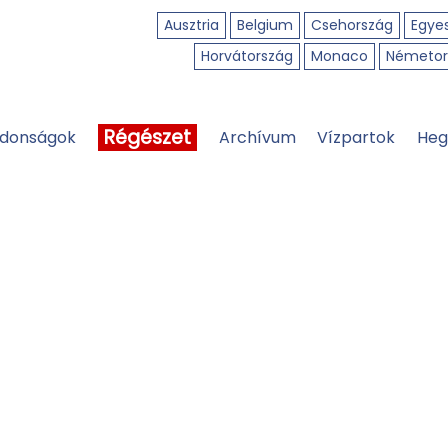
Ausztria
Belgium
Csehország
Egyes
Horvátország
Monaco
Németor
Régészet
jdonságok
Archívum
Vízpartok
Heg