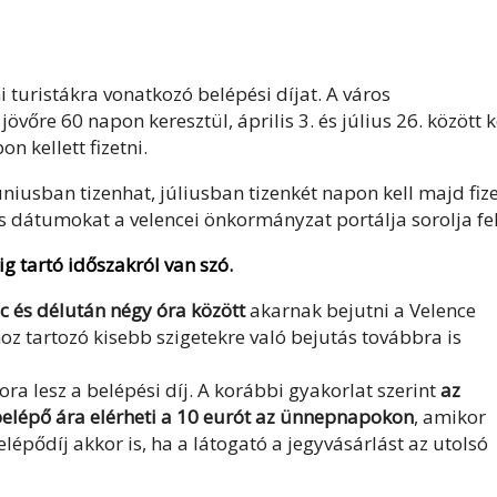
 turistákra vonatkozó belépési díjat. A város
vőre 60 napon keresztül, április 3. és július 26. között k
n kellett fizetni.
niusban tizenhat, júliusban tizenkét napon kell majd fize
s dátumokat a velencei önkormányzat portálja sorolja fel
g tartó időszakról van szó.
nc és délután négy óra között
akarnak bejutni a Velence
oz tartozó kisebb szigetekre való bejutás továbbra is
a lesz a belépési díj. A korábbi gyakorlat szerint
az
belépő ára elérheti a 10 eurót az ünnepnapokon
, amikor
lépődíj akkor is, ha a látogató a jegyvásárlást az utolsó