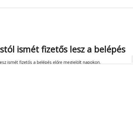
stól ismét fizetős lesz a belépés
na
lesz ismét fizetős a belépés előre megjelölt napokon.