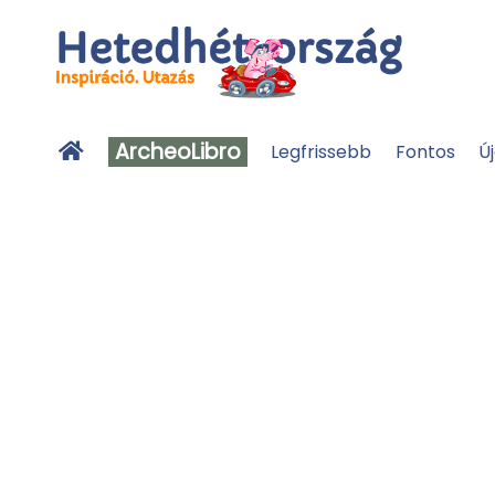
ArcheoLibro
Legfrissebb
Fontos
Ú