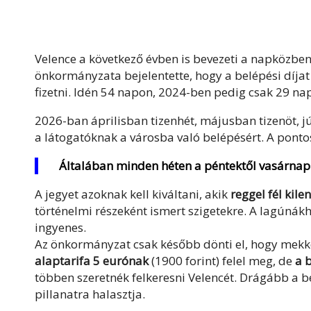
Velence a következő évben is bevezeti a napközbeni
önkormányzata bejelentette, hogy a belépési díjat jö
fizetni. Idén 54 napon, 2024-ben pedig csak 29 napo
2026-ban áprilisban tizenhét, májusban tizenöt, jú
a látogatóknak a városba való belépésért. A ponto
Általában minden héten a péntektől vasárnapi
A jegyet azoknak kell kiváltani, akik
reggel fél kile
történelmi részeként ismert szigetekre. A lagúnákh
ingyenes.
Az önkormányzat csak később dönti el, hogy mekkor
alaptarifa 5 eurónak
(1900 forint) felel meg, de
a 
többen szeretnék felkeresni Velencét. Drágább a be
pillanatra halasztja.