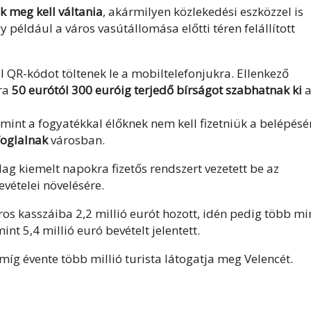
k meg kell váltania
, akármilyen közlekedési eszközzel is
y például a város vasútállomása előtti téren felállított
tül QR-kódot töltenek le a mobiltelefonjukra. Ellenkező
kra
50 eurótól 300 euróig terjedő bírságot szabhatnak ki
a
amint a fogyatékkal élőknek nem kell fizetniük a belépésér
 foglalnak
városban.
ilag kiemelt napokra fizetős rendszert vezetett be az
vételei növelésére.
ros kasszáiba 2,2 millió eurót hozott, idén pedig több mi
nt 5,4 millió euró bevételt jelentett.
g évente több millió turista látogatja meg Velencét.