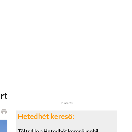
rt
hirdetés
print
Hetedhét kereső:
Töltsd le a Hetedhét kereső mobil