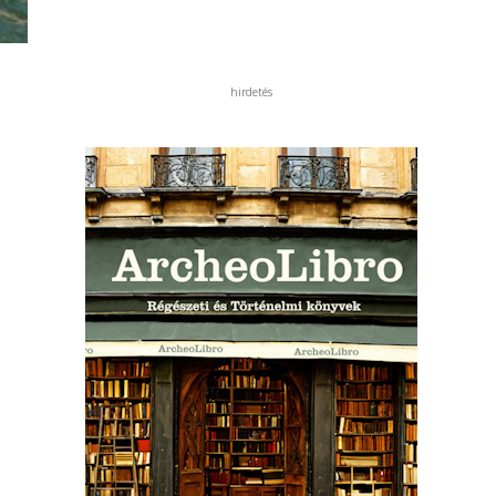
hirdetés