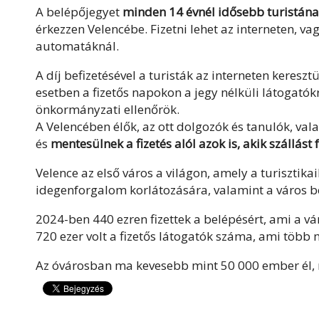
A belépőjegyet
minden 14 évnél idősebb turistána
érkezzen Velencébe. Fizetni lehet az interneten, vag
automatáknál.
A díj befizetésével a turisták az interneten keresz
esetben a fizetős napokon a jegy nélküli látogató
önkormányzati ellenőrök.
A Velencében élők, az ott dolgozók és tanulók, val
és
mentesülnek a fizetés alól azok is, akik szállást
Velence az első város a világon, amely a turisztika
idegenforgalom korlátozására, valamint a város be
2024-ben 440 ezren fizettek a belépésért, ami a vá
720 ezer volt a fizetős látogatók száma, ami több mi
Az óvárosban ma kevesebb mint 50 000 ember él, mí