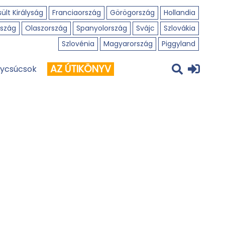
ült Királyság
Franciaország
Görögország
Hollandia
szág
Olaszország
Spanyolország
Svájc
Szlovákia
Szlovénia
Magyarország
Piggyland
AZ ÚTIKÖNYV
ycsúcsok