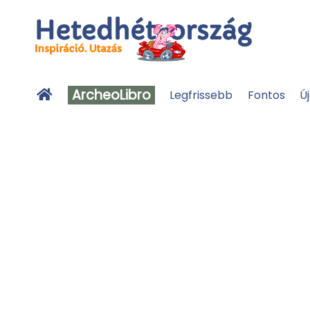
ArcheoLibro
Legfrissebb
Fontos
Ú