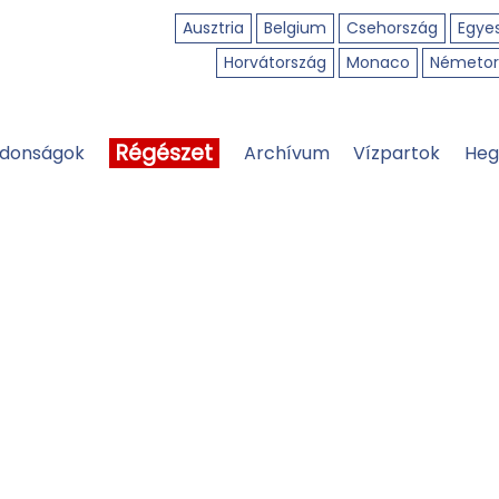
Ausztria
Belgium
Csehország
Egyes
Horvátország
Monaco
Németor
Régészet
jdonságok
Archívum
Vízpartok
Heg