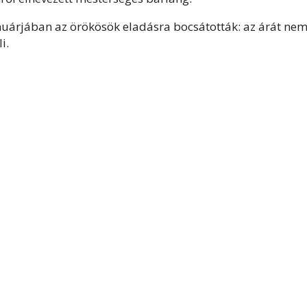
januárjában az örökösök eladásra bocsátották: az árát ne
i.