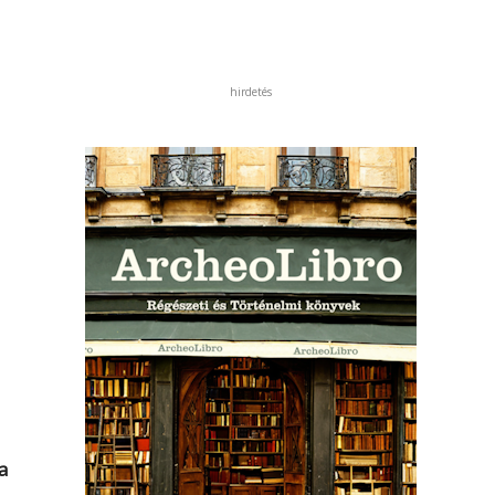
hirdetés
ra