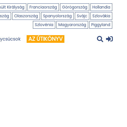
ült Királyság
Franciaország
Görögország
Hollandia
szág
Olaszország
Spanyolország
Svájc
Szlovákia
Szlovénia
Magyarország
Piggyland
AZ ÚTIKÖNYV
ycsúcsok