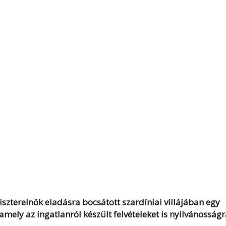
niszterelnök eladásra bocsátott szardíniai villájában egy
 amely az ingatlanról készült felvételeket is nyilvánosság