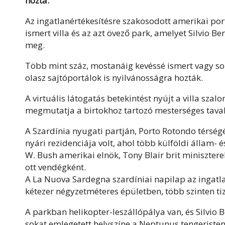
hozta.
Az ingatlanértékesítésre szakosodott amerikai port
ismert villa és az azt övező park, amelyet Silvio 
meg.
Több mint száz, mostanáig kevéssé ismert vagy soh
olasz sajtóportálok is nyilvánosságra hozták.
A virtuális látogatás betekintést nyújt a villa szalo
megmutatja a birtokhoz tartozó mesterséges tavak
A Szardínia nyugati partján, Porto Rotondo térség
nyári rezidenciája volt, ahol több külföldi állam-
W. Bush amerikai elnök, Tony Blair brit minisztere
ott vendégként.
A La Nuova Sardegna szardíniai napilap az ingatla
kétezer négyzetméteres épületben, több szinten t
A parkban helikopter-leszállópálya van, és Silvio B
sokat emlegetett helyszíne a Neptunus tengeristen