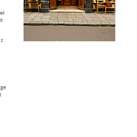
el
lt
az
rge
t