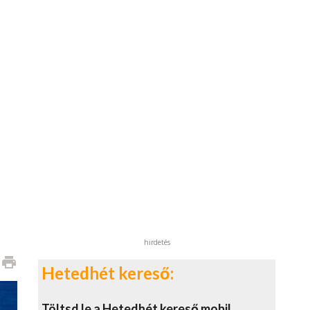
hirdetés
print
Hetedhét kereső:
Töltsd le a Hetedhét kereső mobil