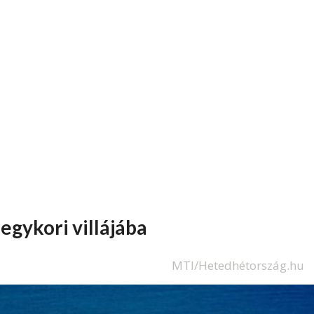
egykori villájába
MTI/Hetedhétország.hu