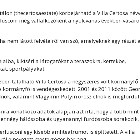
álon (thecertosaestate) körbejárható a Villa Certosa névv
Berlusconi még vállalkozóként a nyolcvanas években vásáro
a nem látott felvételről van szó, amelyeknek egy részét 
njaiba, kikíséri a látogatókat a teraszokra, kertekbe,
at, sportpályákat.
ében található Villa Certosa a négyszeres volt kormányfő
 és kormányfő is vendégeskedett. 2001 és 2011 között Geo
lnök, valamint Vlagyimir Putyin orosz elnök is megfordul
nra vonatkozó adatok alapján azt írta, hogy a több mint
izennégy hálószoba és ugyanannyi fürdőszoba sorakozik.
erlusconi egy kisebb amfiteátrumot is építtetett. A villa
ről elnevezett mesterséges barlang.