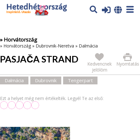
Az oldal sütiket (cookies) használ. További tájékoztatás itt:
Adatvédelmi tájékoztató
Ok
» Horvátország
»
Horvátország
»
Dubrovnik-Neretva
»
Dalmácia
PASJAČA STRAND
Kedvencnek
Nyomtatás
jelölöm
Dalmácia
Dubrovnik
Tengerpart
Ezt a helyet még nem értékelték. Legyél Te az első: