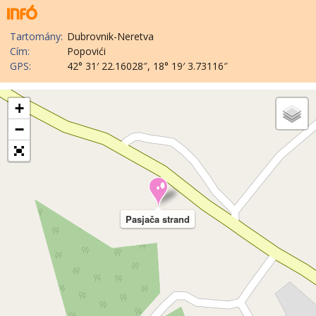
Tartomány:
Dubrovnik-Neretva
Cím:
Popovići
GPS:
42° 31′ 22.16028″, 18° 19′ 3.73116″
+
−
Pasjača strand