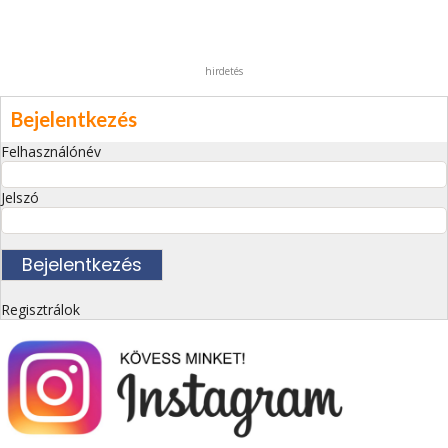
hirdetés
Bejelentkezés
Felhasználónév
Jelszó
Regisztrálok