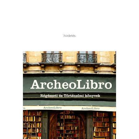
hirdetés