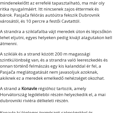
mindenekelőtt az errefelé tapasztalható, ma már oly
ritka nyugalmáért. Itt nincsenek zajos éttermek és
bárok. Pasjača félórás autóútra fekszik Dubrovnik
városától, és 10 percre a festői Cavtattól.
A strandra a sziklafalba vájt meredek úton és lépcsőkön
lehet eljutni, egyes helyeken pedig kivájt alagutakon kell
átmenni.
A sziklák és a strand között 200 m magassági
szintkülönbség van, és a strandra való leereszkedés és
onnan történő felmászás egy kis kalanddal ér fel, a
Pasjača meglátogatását nem javasoljuk azoknak,
akiknek ez a meredek emelkedő nehézséget okozhat.
A strand a
Konavle
régióhoz tartozik, amely
Horvátország legdélebbi részén helyezkedik el, a mai
dubrovniki riviéra délkeleti részén.
Konavle különleges természeti szépségekkel és