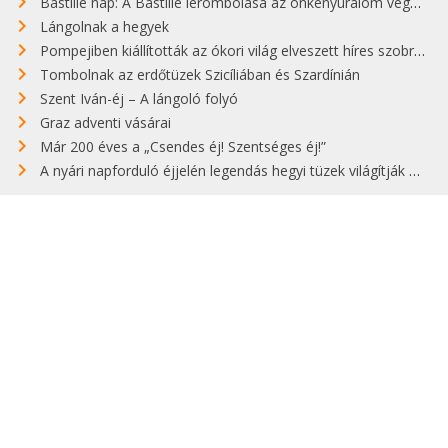
Bastille nap: A Bastille lerombolása az önkényuralom végét jelentette
Lángolnak a hegyek
Pompejiben kiállították az ókori világ elveszett híres szobrának másolatát
Tombolnak az erdőtüzek Szicíliában és Szardínián
Szent Iván-éj – A lángoló folyó
Graz adventi vásárai
Már 200 éves a „Csendes éj! Szentséges éj!”
A nyári napforduló éjjelén legendás hegyi tüzek világítják meg Zugspitzét