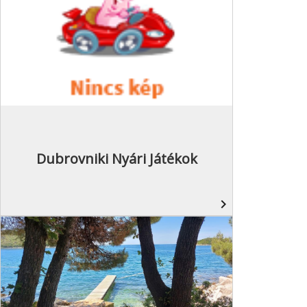
Dubrovniki Nyári Játékok
navigate_next