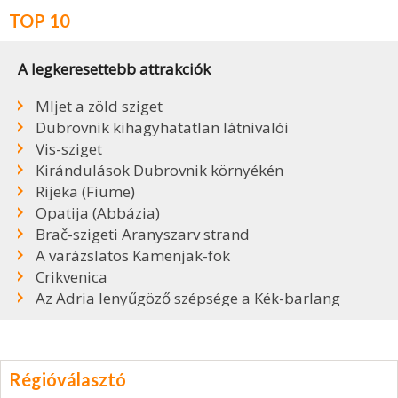
TOP 10
A legkeresettebb attrakciók
Mljet a zöld sziget
Dubrovnik kihagyhatatlan látnivalói
Vis-sziget
Kirándulások Dubrovnik környékén
Rijeka (Fiume)
Opatija (Abbázia)
Brač-szigeti Aranyszarv strand
A varázslatos Kamenjak-fok
Crikvenica
Az Adria lenyűgöző szépsége a Kék-barlang
Régióválasztó