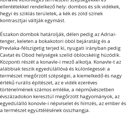
ellentétekkel rendelkező hely: dombos és sík vidékek,
hegyi és sziklás területek, a kék és zöld színek
kontrasztjai váltják egymást.
Északon dombok határolják, délen pedig az Adriai-
tenger, keleten a bokakotori öböl bejáratáig és a
Prevlaka-félszigetig terjed ki, nyugati irányban pedig
Cavtat és Obod helységek szelíd öblöcskéiig húzódik.
Központi részét a konavle-i mező alkotja. Konavle-t az
alábbiak teszik egyedülállóvá és különlegessé: a
természet megőrzött szépségei, a kiemelkedő és nagy
értékű rurális építészet, az e vidék ezeréves
történelmének számos emléke, a népművészetben
évszázadokon keresztül megőrzött hagyományok, az
egyedülálló konovle-i népviselet és hímzés, az ember és
a természet együttélésének összhangja.