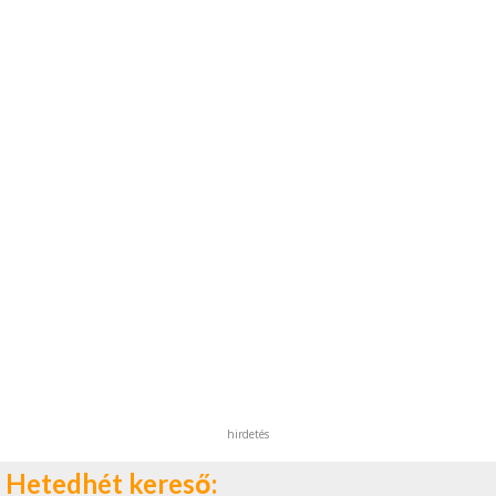
hirdetés
Hetedhét kereső: