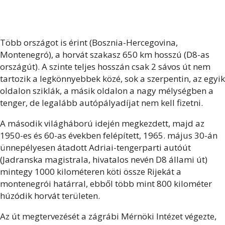
Több országot is érint (Bosznia-Hercegovina,
Montenegró), a horvát szakasz 650 km hosszú (D8-as
országút). A szinte teljes hosszán csak 2 sávos út nem
tartozik a legkönnyebbek közé, sok a szerpentin, az egyik
oldalon sziklák, a másik oldalon a nagy mélységben a
tenger, de legalább autópályadíjat nem kell fizetni.
A második világháború idején megkezdett, majd az
1950-es és 60-as években felépített, 1965. május 30-án
ünnepélyesen átadott Adriai-tengerparti autóút
(Jadranska magistrala, hivatalos nevén D8 állami út)
mintegy 1000 kilométeren köti össze Rijekát a
montenegrói határral, ebből több mint 800 kilométer
húzódik horvát területen.
Az út megtervezését a zágrábi Mérnöki Intézet végezte,