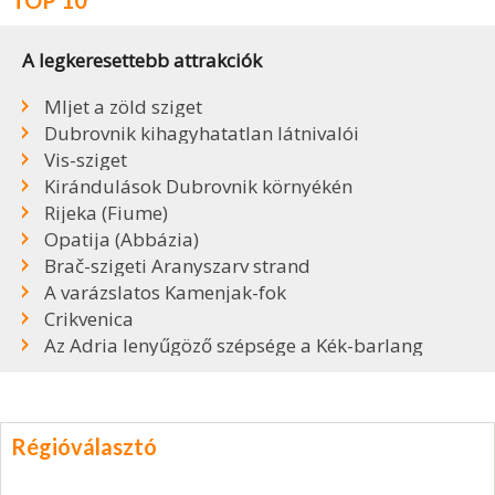
A legkeresettebb attrakciók
Mljet a zöld sziget
Dubrovnik kihagyhatatlan látnivalói
Vis-sziget
Kirándulások Dubrovnik környékén
Rijeka (Fiume)
Opatija (Abbázia)
Brač-szigeti Aranyszarv strand
A varázslatos Kamenjak-fok
Crikvenica
Az Adria lenyűgöző szépsége a Kék-barlang
Régióválasztó