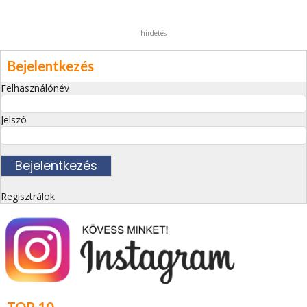
hirdetés
Bejelentkezés
Felhasználónév
Jelszó
Regisztrálok
TOP 10