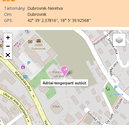
Tartomány:
Dubrovnik-Neretva
Cím:
Dubrovnik
GPS:
42° 39′ 2.37816″, 18° 5′ 39.92568″
+
−
Adriai-tengerparti autóút