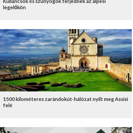
Kullancsok és szúnyogok terjednek az alpesi
legelőkön
1500 kilométeres zarándokút-hálózat nyílt meg Assisi
felé