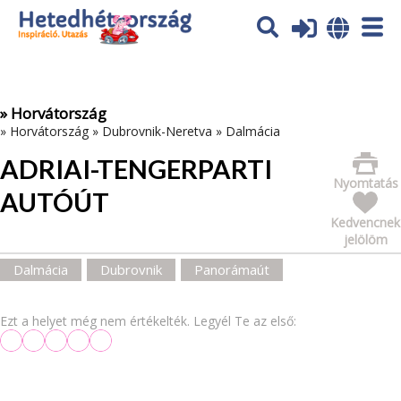
Az oldal sütiket (cookies) használ. További tájékoztatás itt:
Adatvédelmi tájékoztató
Ok
» Horvátország
»
Horvátország
»
Dubrovnik-Neretva
»
Dalmácia
ADRIAI-TENGERPARTI
Nyomtatás
AUTÓÚT
Kedvencnek
jelölöm
Dalmácia
Dubrovnik
Panorámaút
Ezt a helyet még nem értékelték. Legyél Te az első: