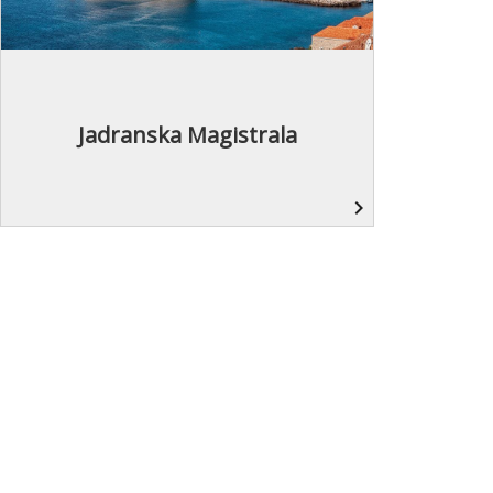
Jadranska Magistrala
navigate_next