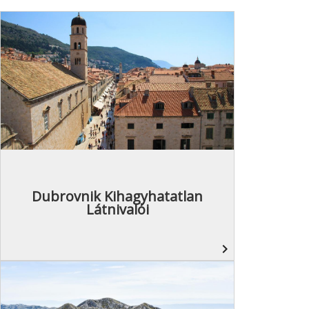
Dubrovnik Kihagyhatatlan
Látnivalói
navigate_next