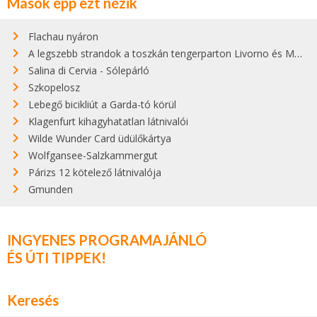
Mások épp ezt nézik
Flachau nyáron
A legszebb strandok a toszkán tengerparton Livorno és Maremma között
Salina di Cervia - Sólepárló
Szkopelosz
Lebegő bicikliút a Garda-tó körül
Klagenfurt kihagyhatatlan látnivalói
Wilde Wunder Card üdülőkártya
Wolfgansee-Salzkammergut
Párizs 12 kötelező látnivalója
Gmunden
INGYENES PROGRAMAJÁNLÓ
ÉS ÚTI TIPPEK!
Keresés