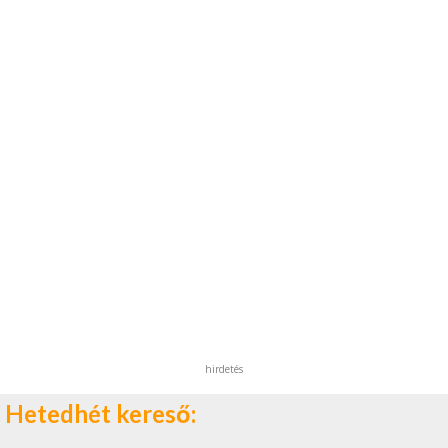
hirdetés
Hetedhét kereső: