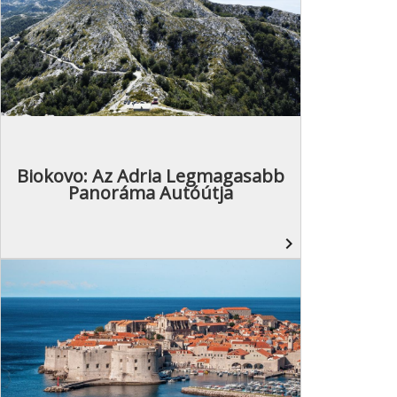
Biokovo: Az Adria Legmagasabb
Panoráma Autóútja
navigate_next