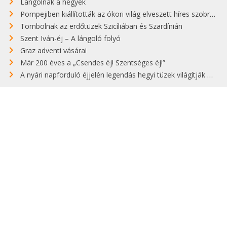
Lángolnak a hegyek
Pompejiben kiállították az ókori világ elveszett híres szobrának másolatát
Tombolnak az erdőtüzek Szicíliában és Szardínián
Szent Iván-éj – A lángoló folyó
Graz adventi vásárai
Már 200 éves a „Csendes éj! Szentséges éj!”
A nyári napforduló éjjelén legendás hegyi tüzek világítják meg Zugspitzét