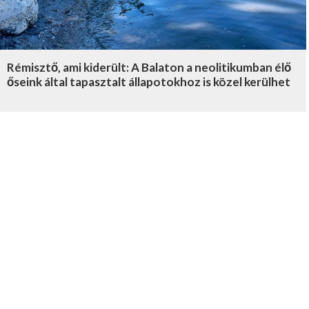
Rémisztő, ami kiderült: A Balaton a neolitikumban élő
őseink által tapasztalt állapotokhoz is közel kerülhet