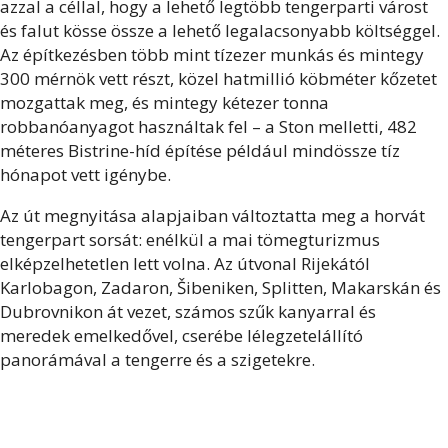
azzal a céllal, hogy a lehető legtöbb tengerparti várost
és falut kösse össze a lehető legalacsonyabb költséggel.
Az építkezésben több mint tízezer munkás és mintegy
300 mérnök vett részt, közel hatmillió köbméter kőzetet
mozgattak meg, és mintegy kétezer tonna
robbanóanyagot használtak fel – a Ston melletti, 482
méteres Bistrine-híd építése például mindössze tíz
hónapot vett igénybe.
Az út megnyitása alapjaiban változtatta meg a horvát
tengerpart sorsát: enélkül a mai tömegturizmus
elképzelhetetlen lett volna. Az útvonal Rijekától
Karlobagon, Zadaron, Šibeniken, Splitten, Makarskán és
Dubrovnikon át vezet, számos szűk kanyarral és
meredek emelkedővel, cserébe lélegzetelállító
panorámával a tengerre és a szigetekre.