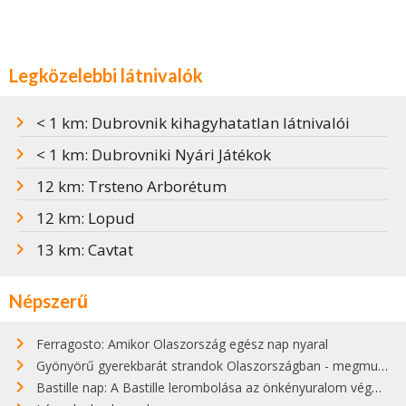
Legközelebbi látnivalók
< 1 km: Dubrovnik kihagyhatatlan látnivalói
< 1 km: Dubrovniki Nyári Játékok
12 km: Trsteno Arborétum
12 km: Lopud
13 km: Cavtat
Népszerű
Ferragosto: Amikor Olaszország egész nap nyaral
Gyönyörű gyerekbarát strandok Olaszországban - megmutatjuk a 15 legjobbat
Bastille nap: A Bastille lerombolása az önkényuralom végét jelentette