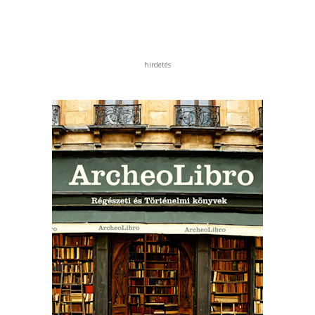
hirdetés