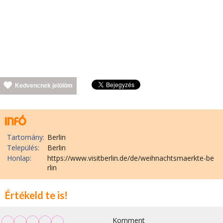
Kedvencnek jelölöm
Tartomány:
Berlin
Település:
Berlin
Honlap:
https://www.visitberlin.de/de/weihnachtsmaerkte-be
rlin
Értékeld te is!
Komment