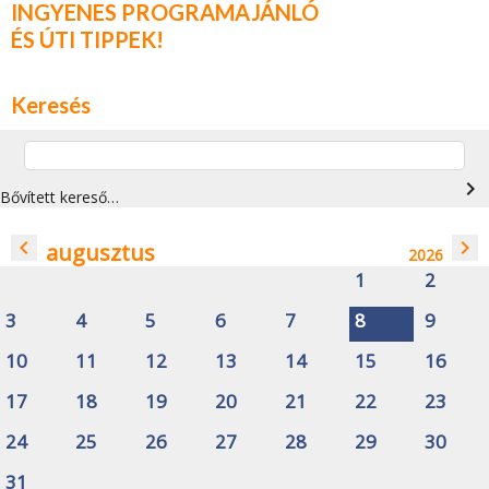
INGYENES PROGRAMAJÁNLÓ
ÉS ÚTI TIPPEK!
Keresés
navigate_next
Bővített kereső…
navigate_before
navigate_next
augusztus
2026
1
2
3
4
5
6
7
8
9
10
11
12
13
14
15
16
17
18
19
20
21
22
23
24
25
26
27
28
29
30
31