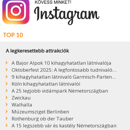
TOP 10
A legkeresettebb attrakciók
A Bajor Alpok 10 kihagyhatatlan látnivalója
Oktoberfest 2025: A legfontosabb tudnivalók, sörök, árak
9 kihagyhatatlan látnivaló Garmisch-Partenkirchenben
Köln kihagyhatatlan látnivalói
A 25 legjobb vidámpark Németországban
Zwickau
Walhalla
Múzeumsziget Berlinben
Rothenburg ob der Tauber
A 15 legszebb vár és kastély Németországban