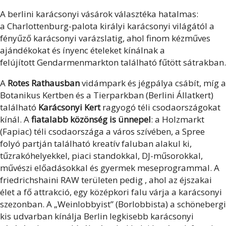
A berlini
karácsonyi vásárok választéka hatalmas:
a
Charlottenburg-palota királyi karácsonyi világától a
fényűző karácsonyi varázslatig, ahol finom kézműves
ajándékokat és ínyenc ételeket kínálnak a
felújított
Gendarmenmarkton
található fűtött sátrakban.
A
Rotes Rathausban
vidámpark és jégpálya csábít, míg a
Botanikus Kertben és a Tierparkban (Berlini Állatkert)
található
Karácsonyi Kert
ragyogó téli csodaországokat
kínál. A
fiatalabb közönség is ünnepel
: a
Holzmarkt
(Fapiac) téli csodaországa
a város szívében, a Spree
folyó partján található kreatív faluban alakul ki,
tűzrakóhelyekkel, piaci standokkal, DJ-műsorokkal,
művészi előadásokkal és gyermek meseprogrammal. A
friedrichshaini
RAW területen
pedig , ahol az éjszakai
élet a fő attrakció, egy középkori falu várja a karácsonyi
szezonban. A „Weinlobbyist” (Borlobbista) a schönebergi
kis udvarban kínálja
Berlin legkisebb karácsonyi