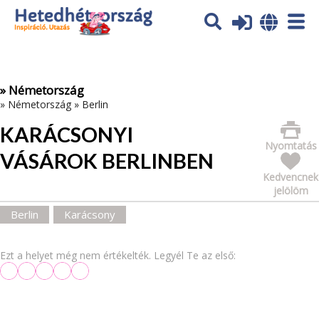
Az oldal sütiket (cookies) használ. További tájékoztatás itt:
Adatvédelmi tájékoztató
Ok
» Németország
»
Németország
»
Berlin
KARÁCSONYI
Nyomtatás
VÁSÁROK BERLINBEN
Kedvencnek
jelölöm
Berlin
Karácsony
Ezt a helyet még nem értékelték. Legyél Te az első: