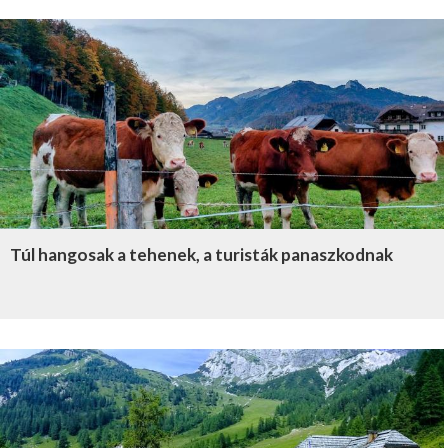
Túl hangosak a tehenek, a turisták panaszkodnak