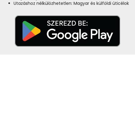
Utazáshoz nélkülözhetetlen: Magyar és külföldi úticélok