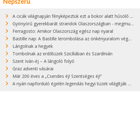
Népszerű
A cicák világnapján fényképeztük ezt a bokor alatt hűsölő cicát Kisorosziban
Gyönyörű gyerekbarát strandok Olaszországban - megmutatjuk a 15 legjobbat
Ferragosto: Amikor Olaszország egész nap nyaral
Bastille nap: A Bastille lerombolása az önkényuralom végét jelentette
Lángolnak a hegyek
Tombolnak az erdőtüzek Szicíliában és Szardínián
Szent Iván-éj – A lángoló folyó
Graz adventi vásárai
Már 200 éves a „Csendes éj! Szentséges éj!”
A nyári napforduló éjjelén legendás hegyi tüzek világítják meg Zugspitzét