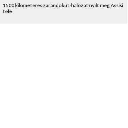
1500 kilométeres zarándokút-hálózat nyílt meg Assisi
felé