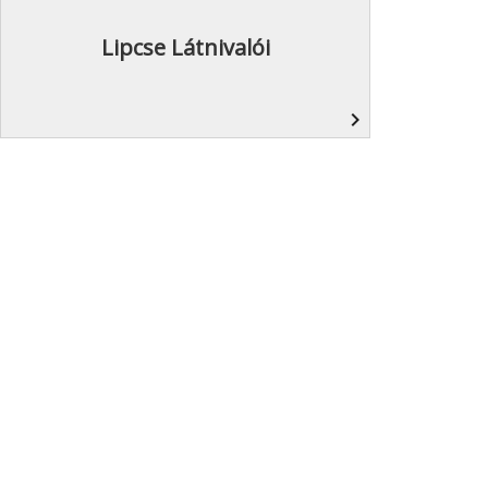
Lipcse Látnivalói
navigate_next