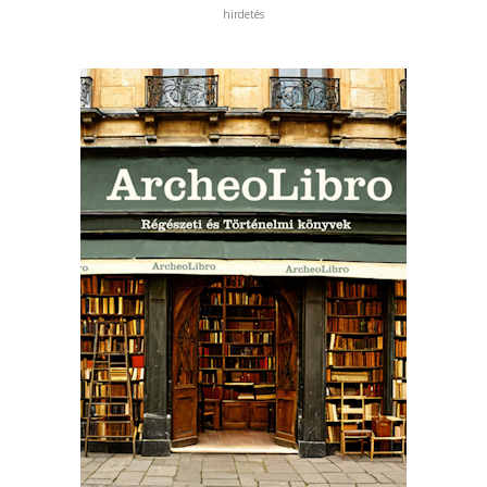
hirdetés