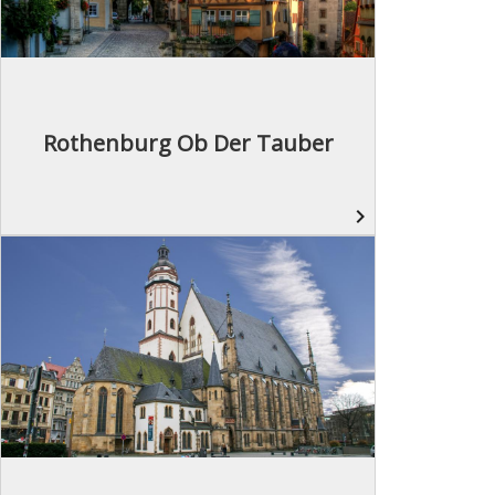
Rothenburg Ob Der Tauber
navigate_next