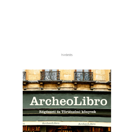
hirdetés