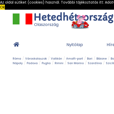
Az oldal sütiket (cookies) használ. További tájékoztatás itt:
Adat
Ok
Olaszország
Nyitólap
Hír
Róma
Városkalauzok
Vatikán
Amalfi-part
Bari
Bibione
B
Nápoly
Padova
Puglia
Rimini
San Marino
Szardínia
Szicíl
Barlang
Bob
Esemény
Ételek és 
Magyar emlékek
Múzeum
Nyaralóhelyek
Ókor
Panoráma út
Tengerpart
Toszkán tengerpart
Túra
Vár és kastély
Világörö