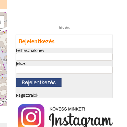
hirdetés
Bejelentkezés
Felhasználónév
Jelszó
Regisztrálok