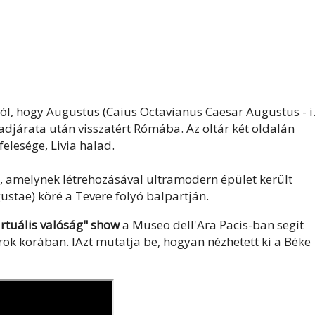
l, hogy Augustus (Caius Octavianus Caesar Augustus - i.
 hadjárata után visszatért Rómába. Az oltár két oldalán
elesége, Livia halad.
, amelynek létrehozásával ultramodern épület került
stae) köré a Tevere folyó balpartján.
irtuális valóság" show
a Museo dell'Ara Pacis-ban segít
árok korában. lAzt mutatja be, hogyan nézhetett ki a Béke