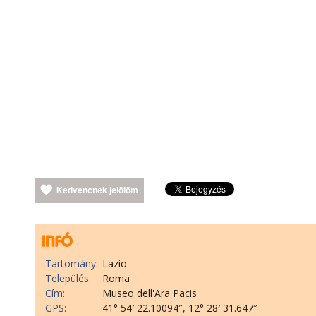
Kedvencnek jelölöm
Tartomány:
Lazio
Település:
Roma
Cím:
Museo dell'Ara Pacis
GPS:
41° 54′ 22.10094″, 12° 28′ 31.647″