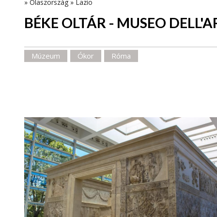
»
Olaszország
»
Lazio
BÉKE OLTÁR - MUSEO DELL'A
Múzeum
Ókor
Róma