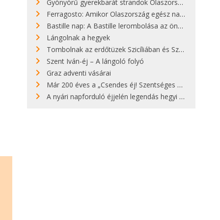
Gyönyörű gyerekbarát strandok Olaszországban - megmutatjuk a 15 legjobbat
Ferragosto: Amikor Olaszország egész nap nyaral
Bastille nap: A Bastille lerombolása az önkényuralom végét jelentette
Lángolnak a hegyek
Tombolnak az erdőtüzek Szicíliában és Szardínián
Szent Iván-éj – A lángoló folyó
Graz adventi vásárai
Már 200 éves a „Csendes éj! Szentséges éj!”
A nyári napforduló éjjelén legendás hegyi tüzek világítják meg Zugspitzét