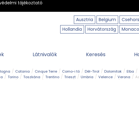
védelmi tájékoztató
Ausztria
Belgium
Csehor
Hollandia
Horvátország
Monac
ek
Látnivalók
Keresés
H
ologna
Catania
Cinque Terre
Como-i tó
Dél-Tirol
Dolomitok
Elba
ia
Torino
Toszkána
Trentino
Trieszt
Umbria
Velence
Verona
Ad
receptek
Filmhelyszín
Hegy és csúcs
I borghi più belli d’Italia
Kalandpa
Park és kert
Szabadidőpark
Szánkópálya
Szentek és ereklyék
Sziget
kség
Vízesés