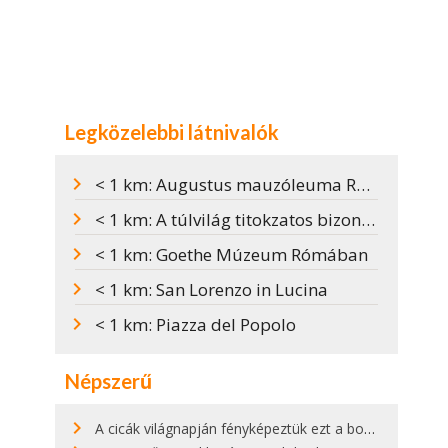
Legközelebbi látnivalók
< 1 km: Augustus mauzóleuma Rómában
< 1 km: A túlvilág titokzatos bizonyítéka Rómában
< 1 km: Goethe Múzeum Rómában
< 1 km: San Lorenzo in Lucina
< 1 km: Piazza del Popolo
Népszerű
A cicák világnapján fényképeztük ezt a bokor alatt hűsölő cicát Kisorosziban