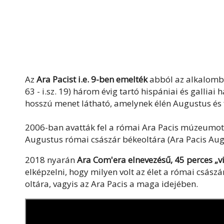
Az
Ara Pacist i.e. 9-ben emelték
abból az alkalombó
63 - i.sz. 19) három évig tartó hispániai és galliai
hosszú menet látható, amelynek élén Augustus és f
2006-ban avatták fel a római Ara Pacis múzeumot
Augustus római császár békeoltára (Ara Pacis Augu
2018 nyarán
Ara Com'era elnevezésű, 45 perces „v
elképzelni, hogy milyen volt az élet a római csász
oltára, vagyis az Ara Pacis a maga idejében.