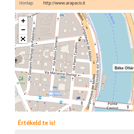
Honlap:
http://www.arapacis.it
+
−
Béke Oltár
Értékeld te is!