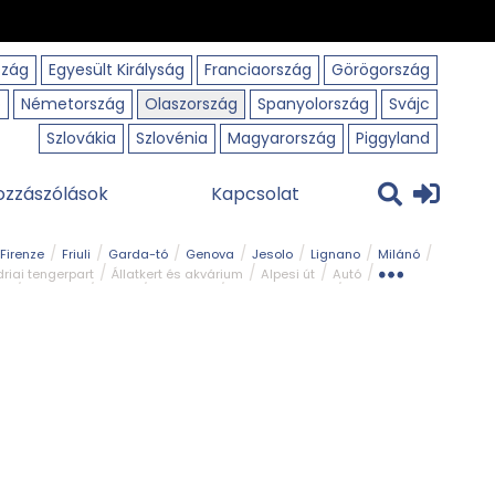
szág
Egyesült Királyság
Franciaország
Görögország
o
Németország
Olaszország
Spanyolország
Svájc
Szlovákia
Szlovénia
Magyarország
Piggyland
ozzászólások
Kapcsolat
Firenze
Friuli
Garda-tó
Genova
Jesolo
Lignano
Milánó
riai tengerpart
Állatkert és akvárium
Alpesi út
Autó
rk
Kerékpár
Kilátó
Legszebb
Ligur tengerpart
Szirt és fok
Szurdok
Tavak
Templom és kolostor