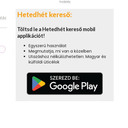
hirdetés
Hetedhét kereső:
tás
Töltsd le a Hetedhét kereső mobil
applikációt!
Egyszerű használat
Megmutatja, mi van a közelben
Utazáshoz nélkülözhetetlen: Magyar és
külföldi úticélok