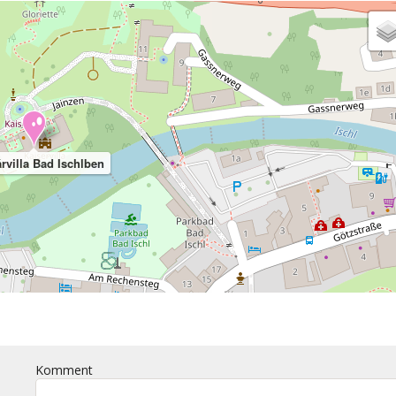
rvilla Bad Ischlben
Komment