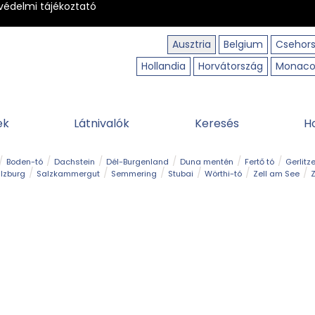
védelmi tájékoztató
Ausztria
Belgium
Csehor
Hollandia
Horvátország
Monac
ek
Látnivalók
Keresés
H
Boden-tó
Dachstein
Dél-Burgenland
Duna mentén
Fertő tó
Gerlitz
lzburg
Salzkammergut
Semmering
Stubai
Wörthi-tó
Zell am See
Z
úraút
Határélmény
Hegy és csúcs
Hegyi gyerekvilág
Húsvét
Kaland
Régiók
Sisi nyomában
Strand és fürdő
Szabadidőpark
Szurdok
T