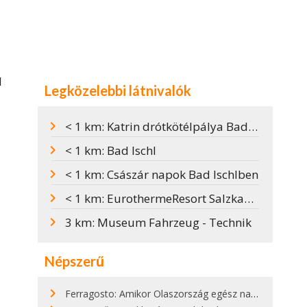
d
Legközelebbi látnivalók
< 1 km: Katrin drótkötélpálya Bad Ischlben
< 1 km: Bad Ischl
< 1 km: Császár napok Bad Ischlben
< 1 km: EurothermeResort Salzkammergut
3 km: Museum Fahrzeug - Technik
Népszerű
Ferragosto: Amikor Olaszország egész nap nyaral