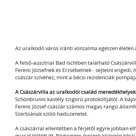
Az uralkodó város iránti vonzalma egészen életén 
A felső-ausztriai Bad Ischlben található Császárvil
Ferenc Józsefnek és Erzsébetnek - sejtetni engedi, 
császár szívéhez, mint a bécsi rezidenciák pompáj
A Császárvilla az uralkodói család menedékhelyek
Schönbrunni kastély szigorú protokolljától. A bájo
Ferenc József császár számos magas rangú államférfi
Szerbiának szóló hadüzenetet.
A császárral ellentétben a férjétől egyre jobban e
nyarat töltött itt. Negyvenes éveinek közepén készült