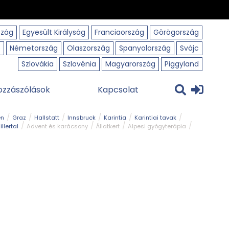
szág
Egyesült Királyság
Franciaország
Görögország
o
Németország
Olaszország
Spanyolország
Svájc
Szlovákia
Szlovénia
Magyarország
Piggyland
ozzászólások
Kapcsolat
en
Graz
Hallstatt
Innsbruck
Karintia
Karintiai tavak
illertal
Advent és karácsony
Állatkert
Alpesi gyógyterápia
park
Kerékpár
Kilátó
Korcsolyapálya
Magyar kapcsolat
avak
Tél
Téli túrázás
Templom és kolostor
Természeti park