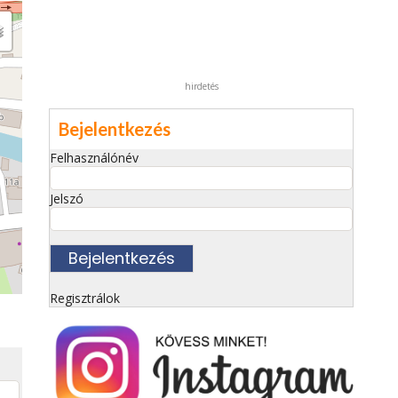
hirdetés
Bejelentkezés
Felhasználónév
Jelszó
Regisztrálok