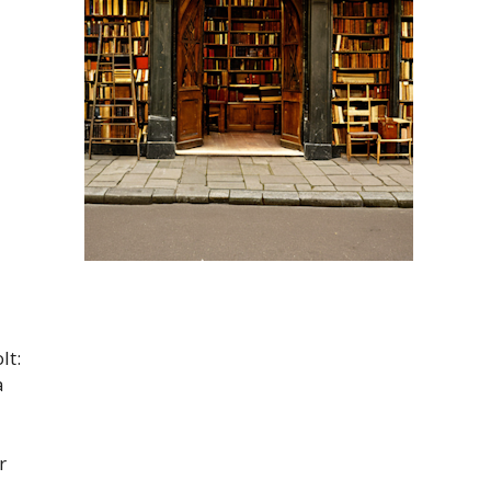
lt:
a
r