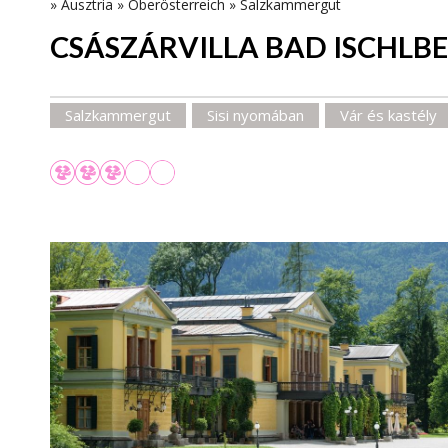
»
Ausztria
»
Oberösterreich
»
Salzkammergut
CSÁSZÁRVILLA BAD ISCHLB
Salzkammergut
Sisi nyomában
Vár és kastély