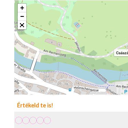
+
−
Császá
Értékeld te is!