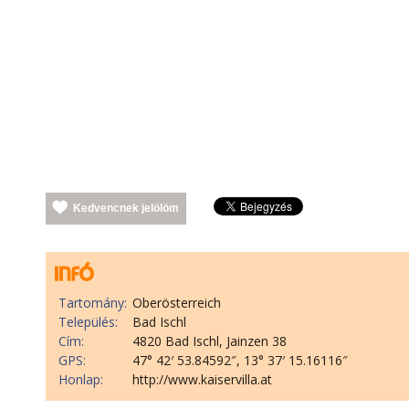
Kedvencnek jelölöm
Tartomány:
Oberösterreich
Település:
Bad Ischl
Cím:
4820 Bad Ischl, Jainzen 38
GPS:
47° 42′ 53.84592″, 13° 37′ 15.16116″
Honlap:
http://www.kaiservilla.at