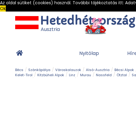
Az oldal sütiket (cookies) használ. További tájékoztatás itt:
Adat
Ok
Ausztria
Nyitólap
Hír
Bécs
Szánkópálya
Városkalauzok
Alsó-Ausztria
Bécsi Alpok
Kelet-Tirol
Kitzbüheli Alpok
Linz
Murau
Nassfeld
Ötztal
Sa
Alpesi út
Ásványok & Kristályok
Barlang
Bob
Csúszda
Esemény
Gleccser
Gyerek t
Múzeum
Óriásroller és mountaincart
Osztrák ételek
Park és kert
Túra
Vár és kastély
Világörökség
Vízesés
Zöldturista