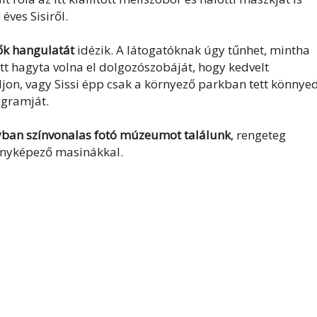
éves Sisiről.
dők hangulatát
idézik. A látogatóknak úgy tűnhet, mintha
őtt hagyta volna el dolgozószobáját, hogy kedvelt
on, vagy Sissi épp csak a környező parkban tett könnye
ogramját.
yban színvonalas fotó múzeumot találunk
, rengeteg
fényképező masinákkal.