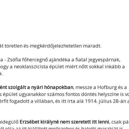
át töretlen és megkérdőjelezhetetlen maradt.
la - Zsófia főhercegnő ajándéka a fiatal jegyespárnak,
hogy a neoklasszicista épület miért nőtt sokkal inkább a
a.
ént szolgált a nyári hónapokban
, messze a Hofburg és a
s épület ugyanakkor számos fontos döntés helyszíne is vo
t fogadott a villában, és itt írta alá 1914. július 28-án 
lhidegülő
Erzsébet királyné nem szeretett itt lenni
, csak pá
 róla az itt kiállított mellszobor és halotti maszkját is