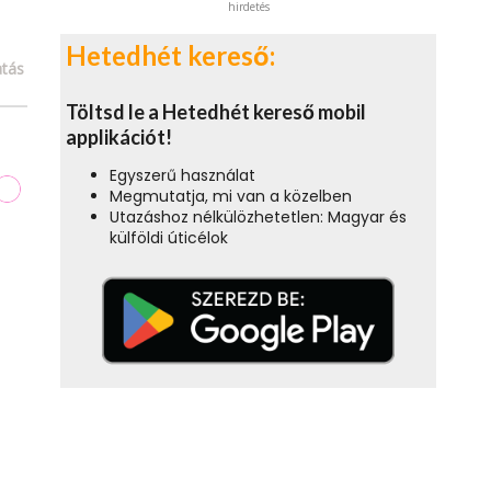
hirdetés
Hetedhét kereső:
tás
Töltsd le a Hetedhét kereső mobil
applikációt!
Egyszerű használat
Megmutatja, mi van a közelben
Utazáshoz nélkülözhetetlen: Magyar és
külföldi úticélok