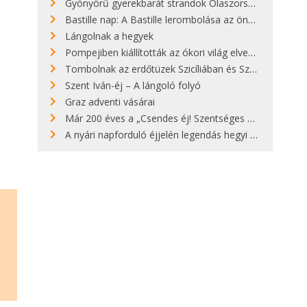
Gyönyörű gyerekbarát strandok Olaszországban - megmutatjuk a 15 legjobbat
Bastille nap: A Bastille lerombolása az önkényuralom végét jelentette
Lángolnak a hegyek
Pompejiben kiállították az ókori világ elveszett híres szobrának másolatát
Tombolnak az erdőtüzek Szicíliában és Szardínián
Szent Iván-éj – A lángoló folyó
Graz adventi vásárai
Már 200 éves a „Csendes éj! Szentséges éj!”
A nyári napforduló éjjelén legendás hegyi tüzek világítják meg Zugspitzét