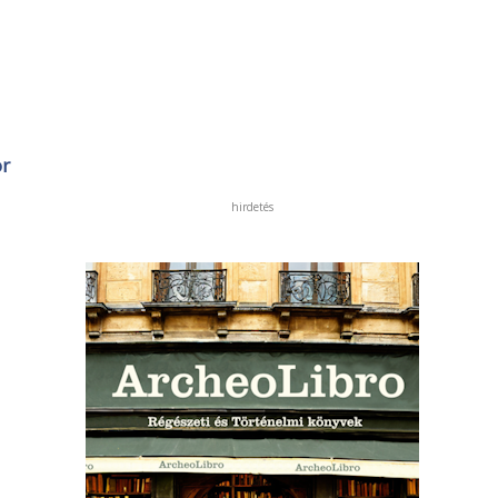
or
hirdetés