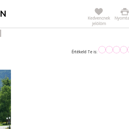
EN
Kedvencnek
Nyomta
jelölöm
Értékeld Te is: