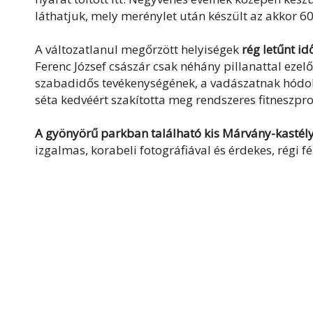
láthatjuk, mely merénylet után készült az akkor 60 
A változatlanul megőrzött helyiségek
rég letűnt i
Ferenc József császár csak néhány pillanattal ezel
szabadidős tevékenységének, a vadászatnak hódolj
séta kedvéért szakította meg rendszeres fitneszpr
A gyönyörű parkban található kis Márvány-kastél
izgalmas, korabeli fotográfiával és érdekes, régi 