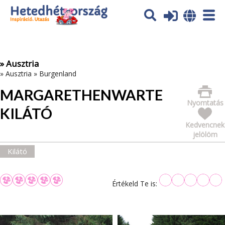
Az oldal sütiket (cookies) használ. További tájékoztatás itt:
Adatvédelmi tájékoztató
Ok
» Ausztria
»
Ausztria
»
Burgenland
MARGARETHENWARTE
Nyomtatás
KILÁTÓ
Kedvencnek
jelölöm
Kilátó
Értékeld Te is: