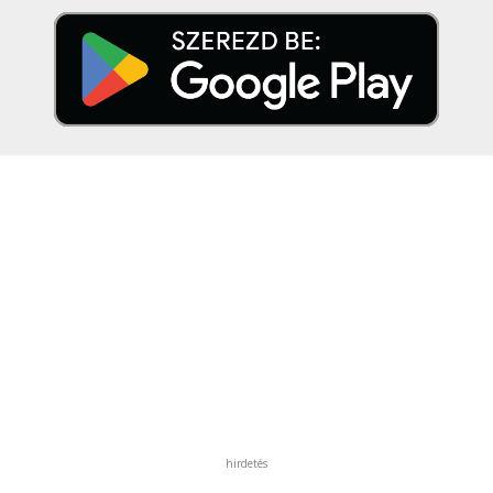
hirdetés