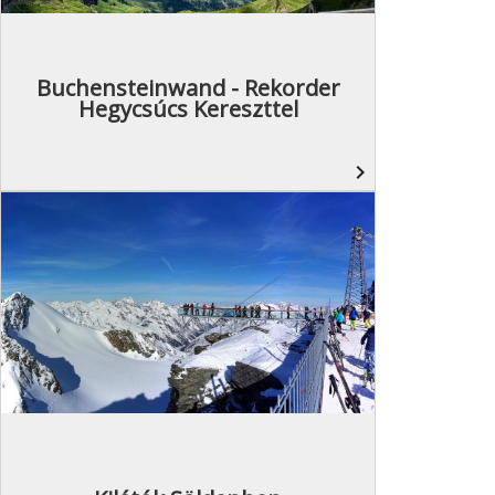
Buchensteinwand - Rekorder
Hegycsúcs Kereszttel
navigate_next