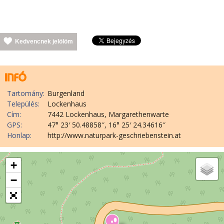
Kedvencnek jelölöm
Tartomány:
Burgenland
Település:
Lockenhaus
Cím:
7442 Lockenhaus, Margarethenwarte
GPS:
47° 23′ 50.48858″, 16° 25′ 24.34616″
Honlap:
http://www.naturpark-geschriebenstein.at
+
−