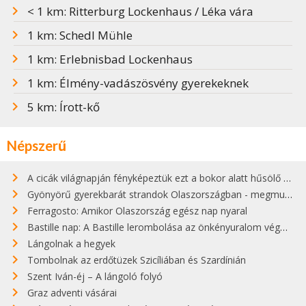
< 1 km: Ritterburg Lockenhaus / Léka vára
1 km: Schedl Mühle
1 km: Erlebnisbad Lockenhaus
1 km: Élmény-vadászösvény gyerekeknek
5 km: Írott-kő
Népszerű
A cicák világnapján fényképeztük ezt a bokor alatt hűsölő cicát Kisorosziban
Gyönyörű gyerekbarát strandok Olaszországban - megmutatjuk a 15 legjobbat
Ferragosto: Amikor Olaszország egész nap nyaral
Bastille nap: A Bastille lerombolása az önkényuralom végét jelentette
Lángolnak a hegyek
Tombolnak az erdőtüzek Szicíliában és Szardínián
Szent Iván-éj – A lángoló folyó
Graz adventi vásárai