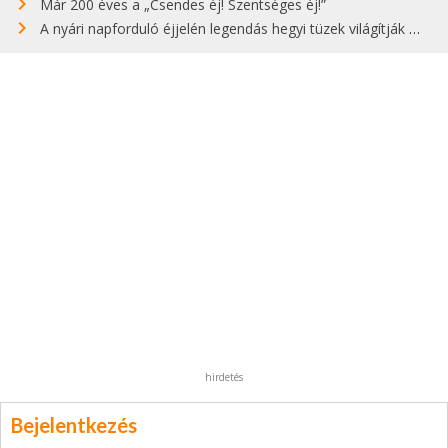
Már 200 éves a „Csendes éj! Szentséges éj!”
A nyári napforduló éjjelén legendás hegyi tüzek világítják meg Zugspitzét
hirdetés
Bejelentkezés