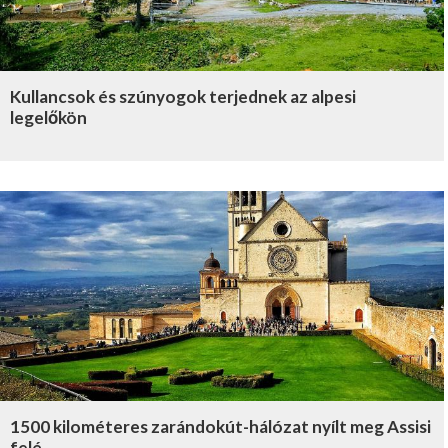
Kullancsok és szúnyogok terjednek az alpesi
legelőkön
1500 kilométeres zarándokút-hálózat nyílt meg Assisi
felé