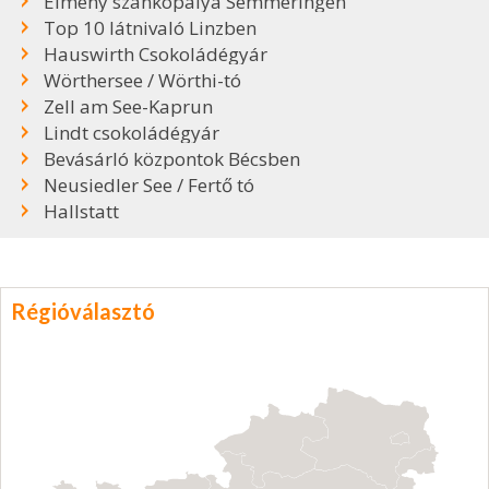
Élmény szánkópálya Semmeringen
Top 10 látnivaló Linzben
Hauswirth Csokoládégyár
Wörthersee / Wörthi-tó
Zell am See-Kaprun
Lindt csokoládégyár
Bevásárló központok Bécsben
Neusiedler See / Fertő tó
Hallstatt
Régióválasztó