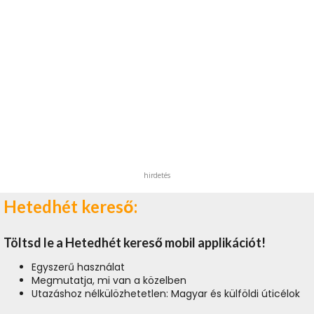
hirdetés
Hetedhét kereső:
Töltsd le a Hetedhét kereső mobil applikációt!
Egyszerű használat
Megmutatja, mi van a közelben
Utazáshoz nélkülözhetetlen: Magyar és külföldi úticélok