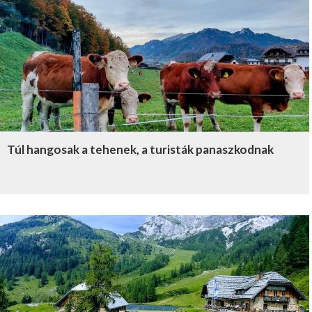
Túl hangosak a tehenek, a turisták panaszkodnak