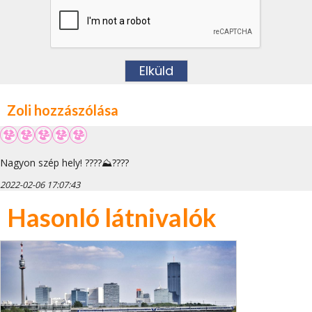
Zoli hozzászólása
Nagyon szép hely! ????⛰️????️
2022-02-06 17:07:43
Hasonló látnivalók