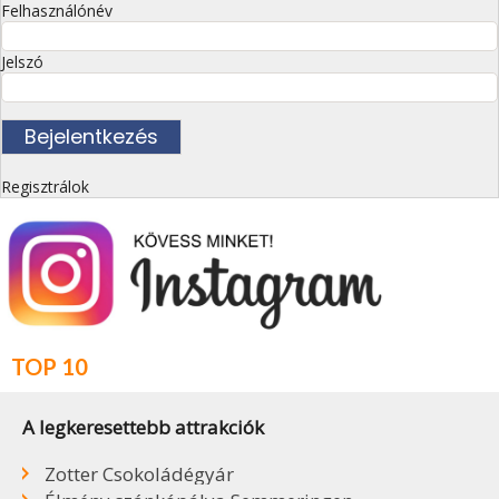
Felhasználónév
Jelszó
Regisztrálok
TOP 10
A legkeresettebb attrakciók
Zotter Csokoládégyár