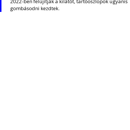
2022-ben felújítják a kilátót, tartóoszlopok ugyanis
gombásodni kezdtek.