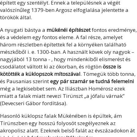
épített egy szentélyt. Ennek a településnek a végét
valószínűleg 1379-ben Argosz elfoglalása jelentette a
törökök által.
A nyugati bástya a
mükénéi építészet
fontos eredménye,
és a védelem egy fontos eleme. A fal része, amelyet
három részletben építettek fel a környéken található
mészkőből i. e. 1300-ban. A használt kövek oly nagyok –
nagyjából 13 tonna - , hogy mindenkiből elismerést és
csodálatot váltott ki az ókorban, és rögtön
össze is
kötötték a küklopszok mítoszával
. Tömegük több tonna,
és Pausanias szerint
egy pár szamár se tudná felemelni
még a legkisebbet sem. Az Iliászban Homérosz ezek
miatt a falak miatt nevezi Tirünszt „a jófalu várnak”
(Devecseri Gábor fordítása).
Hasonló küklopsz falak Mükénében is épültek, ám
Tirünszben egy hosszú folyosót szegélyeznek az
akropolisz alatt. Ezeknek belső falát az évszázadokon át