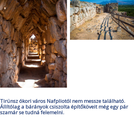
Tirünsz ókori város Nafpliotól nem messze található.
Állítólag a bárányok csiszolta építőköveit még egy pár
szamár se tudná felemelni.