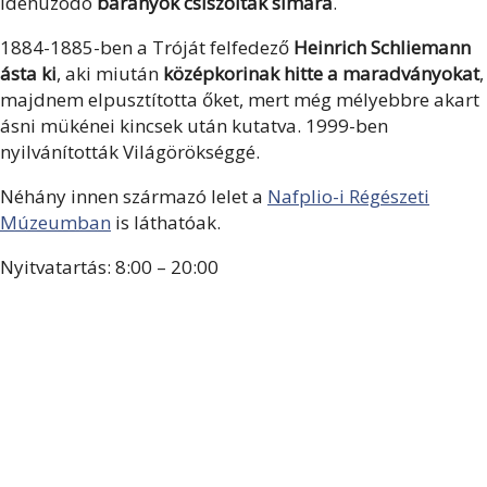
idehúzódó
bárányok csiszolták simára
.
1884-1885-ben a Tróját felfedező
Heinrich Schliemann
ásta ki
, aki miután
középkorinak hitte a maradványokat
,
majdnem elpusztította őket, mert még mélyebbre akart
ásni mükénei kincsek után kutatva. 1999-ben
nyilvánították Világörökséggé.
Néhány innen származó lelet a
Nafplio-i Régészeti
Múzeumban
is láthatóak.
Nyitvatartás: 8:00 – 20:00