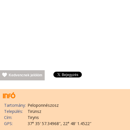
Kedvencnek jelölöm
Tartomány:
Peloponnészosz
Település:
Tirünsz
Cím:
Tiryns
GPS:
37° 35′ 57.34968″, 22° 48′ 1.4522″