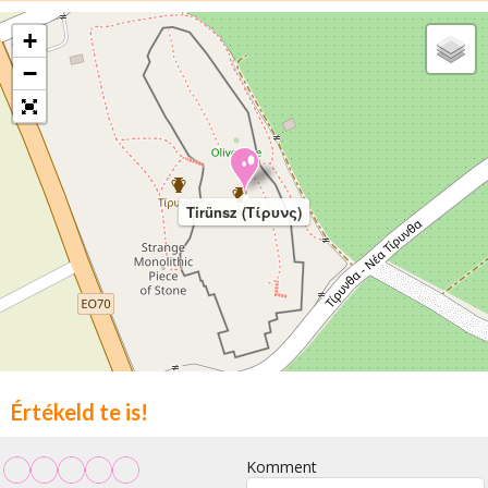
+
−
Tirünsz (Τίρυνς)
Értékeld te is!
Komment