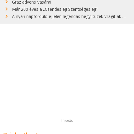
Graz adventi vásárai
Már 200 éves a „Csendes éj! Szentséges éj!”
A nyári napforduló éjjelén legendás hegyi tüzek világítják meg Zugspitzét
hirdetés