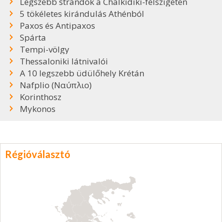
Legszebb strandok a Chalkidiki-félszigeten
5 tökéletes kirándulás Athénból
Paxos és Antipaxos
Spárta
Tempi-völgy
Thessaloniki látnivalói
A 10 legszebb üdülőhely Krétán
Nafplio (Ναύπλιο)
Korinthosz
Mykonos
Régióválasztó