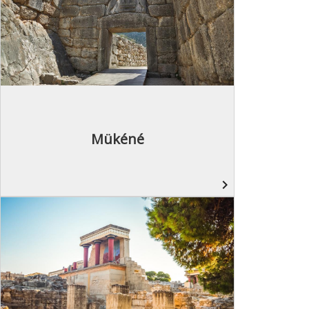
Mükéné
navigate_next