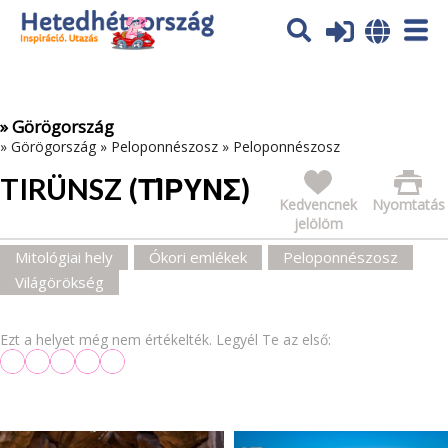
Az oldal sütiket (cookies) használ. További tájékoztatás itt:
Adatvédelmi tájékoztató
Ok
» Görögország
»
Görögország
»
Peloponnészosz
»
Peloponnészosz
TIRÜNSZ (ΤΊΡΥΝΣ)
Kedvencnek
Nyomtatás
jelölöm
Mitológiai hely
Ókori emlékek
Peloponnészosz
Világörökség
Ezt a helyet még nem értékelték. Legyél Te az első: