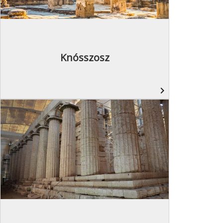
Knósszosz
navigate_next