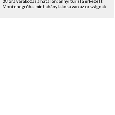
28 óra várakozás a határon: annyi turista érkezett
Montenegróba, mint ahány lakosa van az országnak