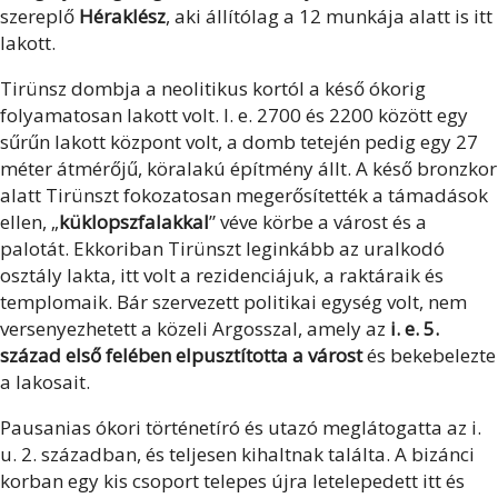
szereplő
Héraklész
, aki állítólag a 12 munkája alatt is itt
lakott.
Tirünsz dombja a neolitikus kortól a késő ókorig
folyamatosan lakott volt. I. e. 2700 és 2200 között egy
sűrűn lakott központ volt, a domb tetején pedig egy 27
méter átmérőjű, köralakú építmény állt. A késő bronzkor
alatt Tirünszt fokozatosan megerősítették a támadások
ellen, „
küklopszfalakkal
” véve körbe a várost és a
palotát. Ekkoriban Tirünszt leginkább az uralkodó
osztály lakta, itt volt a rezidenciájuk, a raktáraik és
templomaik. Bár szervezett politikai egység volt, nem
versenyezhetett a közeli Argosszal, amely az
i. e. 5.
század első felében elpusztította a várost
és bekebelezte
a lakosait.
Pausanias ókori történetíró és utazó meglátogatta az i.
u. 2. században, és teljesen kihaltnak találta. A bizánci
korban egy kis csoport telepes újra letelepedett itt és