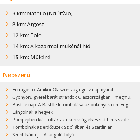
3 km: Nafplio (Ναύπλιο)
8 km: Argosz
12 km: Tolo
14 km: A kazarmai mükénéi híd
15 km: Mükéné
Népszerű
Ferragosto: Amikor Olaszország egész nap nyaral
Gyönyörű gyerekbarát strandok Olaszországban - megmutatjuk a 15 legjobbat
Bastille nap: A Bastille lerombolása az önkényuralom végét jelentette
Lángolnak a hegyek
Pompejiben kiállították az ókori világ elveszett híres szobrának másolatát
Tombolnak az erdőtüzek Szicíliában és Szardínián
Szent Iván-éj – A lángoló folyó