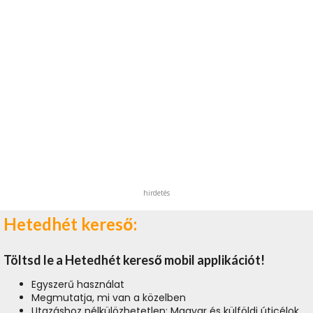
hirdetés
Hetedhét kereső:
Töltsd le a Hetedhét kereső mobil applikációt!
Egyszerű használat
Megmutatja, mi van a közelben
Utazáshoz nélkülözhetetlen: Magyar és külföldi úticélok