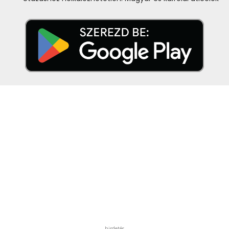
hirdetés