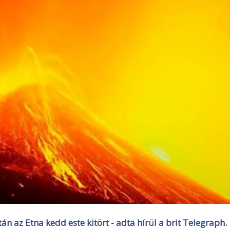
n az Etna kedd este kitört - adta hírül a brit Telegraph.