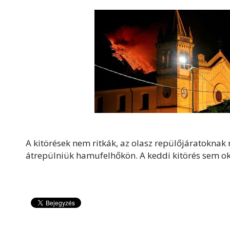
A kitörések nem ritkák, az olasz repülőjáratoknak 
átrepülniük hamufelhőkön. A keddi kitörés sem o