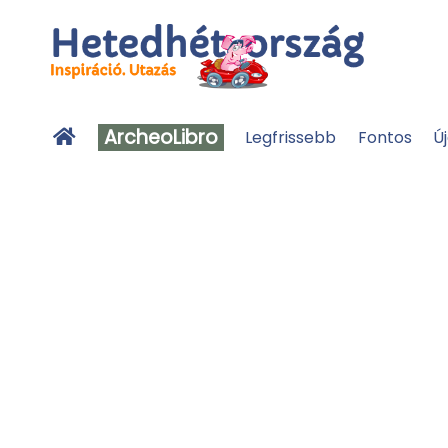
ArcheoLibro
Legfrissebb
Fontos
Ú