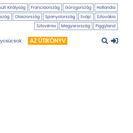
ült Királyság
Franciaország
Görögország
Hollandia
szág
Olaszország
Spanyolország
Svájc
Szlovákia
Szlovénia
Magyarország
Piggyland
AZ ÚTIKÖNYV
ycsúcsok