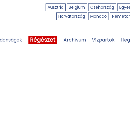
Ausztria
Belgium
Csehország
Egyes
Horvátország
Monaco
Németor
Régészet
jdonságok
Archívum
Vízpartok
Heg