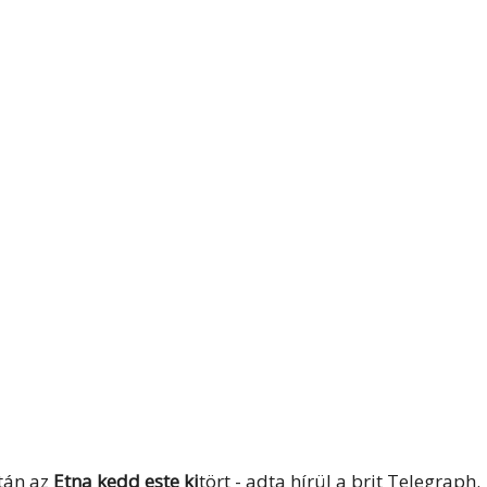
után az
Etna kedd este ki
tört - adta hírül a brit Telegraph.