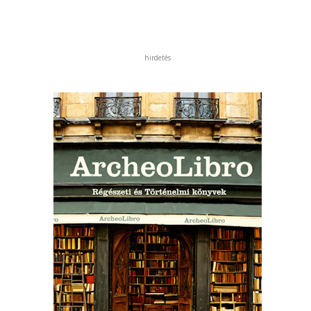
hirdetés