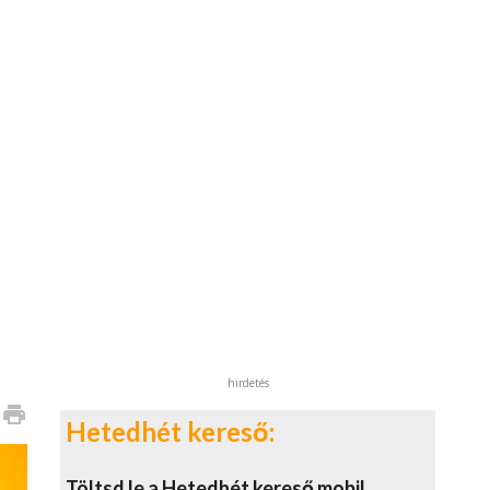
hirdetés
print
Hetedhét kereső:
Töltsd le a Hetedhét kereső mobil