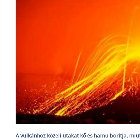
A vulkánhoz közeli utakat kő és hamu borítja, miutá