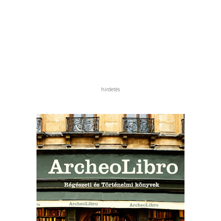
hirdetés