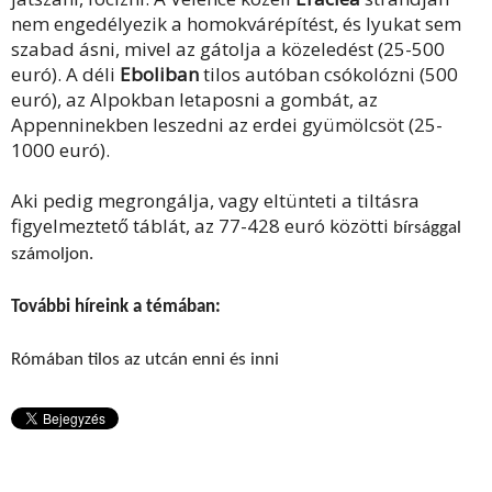
nem engedélyezik a homokvárépítést, és lyukat sem
szabad ásni, mivel az gátolja a közeledést (25-500
euró). A déli
Eboliban
tilos autóban csókolózni (500
euró), az Alpokban letaposni a gombát, az
Appenninekben leszedni az erdei gyümölcsöt (25-
1000 euró).
Aki pedig megrongálja, vagy eltünteti a tiltásra
figyelmeztető táblát, az 77-428 euró közötti
bírsággal
számoljon.
További híreink a témában:
Rómában tilos az utcán enni és inni