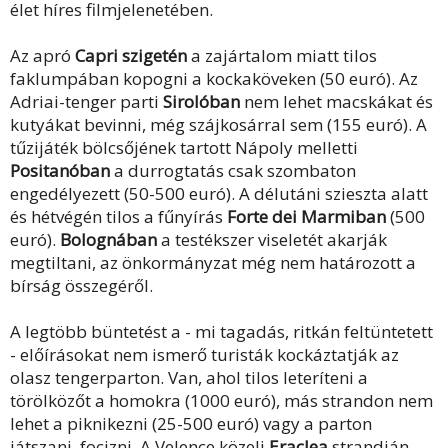
élet híres filmjelenetében.
Az apró
Capri szigetén
a zajártalom miatt tilos
faklumpában kopogni a kockaköveken (50 euró). Az
Adriai-tenger parti
Sirolóban
nem lehet macskákat és
kutyákat bevinni, még szájkosárral sem (155 euró). A
tűzijáték bölcsőjének tartott Nápoly melletti
Positanóban
a durrogtatás csak szombaton
engedélyezett (50-500 euró). A délutáni szieszta alatt
és hétvégén tilos a fűnyírás
Forte dei Marmiban
(500
euró).
Bolognában
a testékszer viseletét akarják
megtiltani, az önkormányzat még nem határozott a
bírság összegéről.
A legtöbb büntetést a - mi tagadás, ritkán feltüntetett
- előírásokat nem ismerő turisták kockáztatják az
olasz tengerparton. Van, ahol tilos leteríteni a
törölközőt a homokra (1000 euró), más strandon nem
lehet a piknikezni (25-500 euró) vagy a parton
játszani, focizni. A Velence közeli
Eraclea
strandján