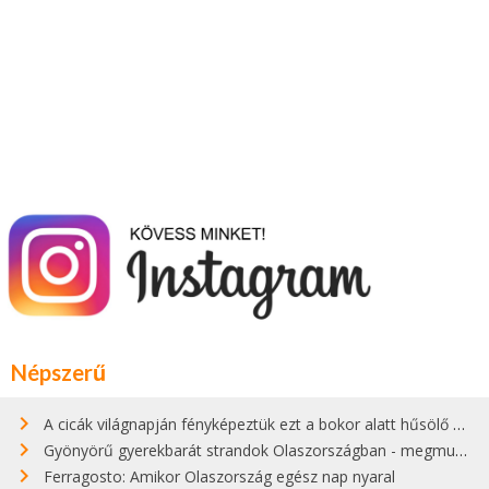
Népszerű
A cicák világnapján fényképeztük ezt a bokor alatt hűsölő cicát Kisorosziban
Gyönyörű gyerekbarát strandok Olaszországban - megmutatjuk a 15 legjobbat
Ferragosto: Amikor Olaszország egész nap nyaral