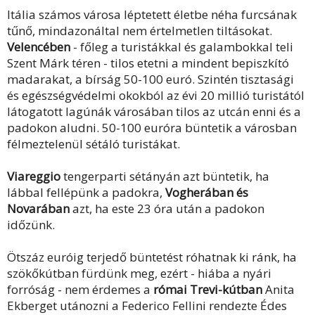
Itália számos városa léptetett életbe néha furcsának
tűnő, mindazonáltal nem értelmetlen tiltásokat.
Velencében
- főleg a turistákkal és galambokkal teli
Szent Márk téren - tilos etetni a mindent bepiszkító
madarakat, a bírság 50-100 euró. Szintén tisztasági
és egészségvédelmi okokból az évi 20 millió turistától
látogatott lagúnák városában tilos az utcán enni és a
padokon aludni. 50-100 euróra büntetik a városban
félmeztelenül sétáló turistákat.
Viareggio
tengerparti sétányán azt büntetik, ha
lábbal fellépünk a padokra,
Vogherában és
Novarában
azt, ha este 23 óra után a padokon
időzünk.
Ötszáz euróig terjedő büntetést róhatnak ki ránk, ha
szökőkútban fürdünk meg, ezért - hiába a nyári
forróság - nem érdemes a
római Trevi-kútban
Anita
Ekberget utánozni a Federico Fellini rendezte Édes