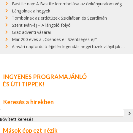
Bastille nap: A Bastille lerombolása az önkényuralom végét jelentette
Lángolnak a hegyek
Tombolnak az erdőtüzek Szicíliában és Szardínián
Szent Iván-éj – A lángoló folyó
Graz adventi vásárai
Már 200 éves a „Csendes éj! Szentséges éj!”
A nyári napforduló éjjelén legendás hegyi tüzek világítják meg Zugspitzét
INGYENES PROGRAMAJÁNLÓ
ÉS ÚTI TIPPEK!
Keresés a hírekben
navigate_next
Bővített keresés
Mások épp ezt nézik