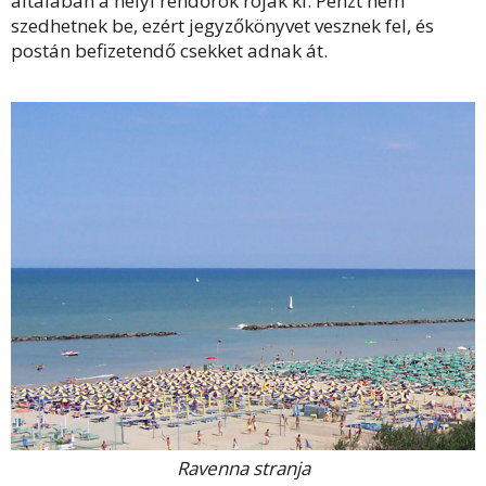
általában a helyi rendőrök róják ki. Pénzt nem
szedhetnek be, ezért jegyzőkönyvet vesznek fel, és
postán befizetendő csekket adnak át.
Ravenna stranja