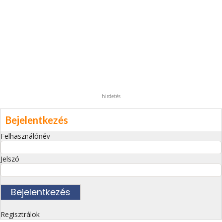
hirdetés
Bejelentkezés
Felhasználónév
Jelszó
Regisztrálok