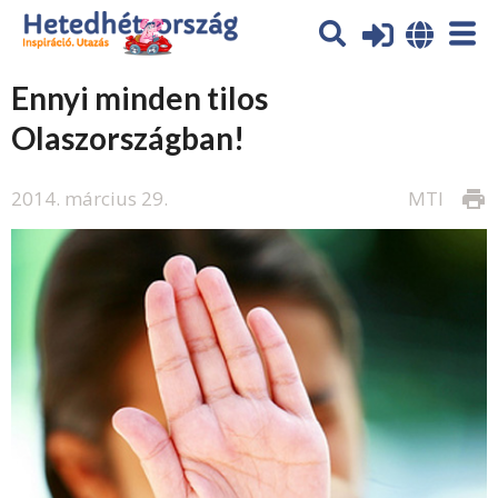
Ennyi minden tilos
Olaszországban!
2014. március 29.
MTI
print