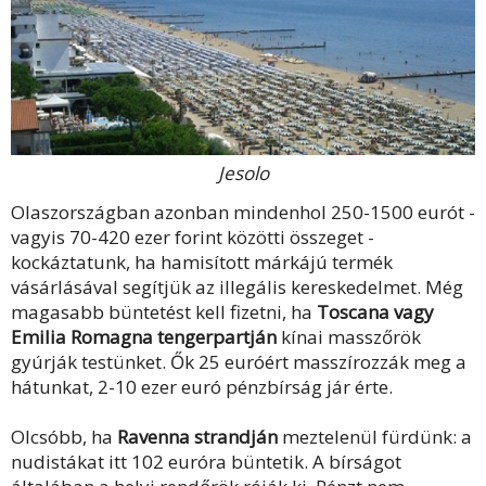
Jesolo
Olaszországban azonban mindenhol 250-1500 eurót -
vagyis 70-420 ezer forint közötti összeget -
kockáztatunk, ha hamisított márkájú termék
vásárlásával segítjük az illegális kereskedelmet. Még
magasabb büntetést kell fizetni, ha
Toscana vagy
Emilia Romagna tengerpartján
kínai masszőrök
gyúrják testünket. Ők 25 euróért masszírozzák meg a
hátunkat, 2-10 ezer euró pénzbírság jár érte.
Olcsóbb, ha
Ravenna strandján
meztelenül fürdünk: a
nudistákat itt 102 euróra büntetik. A bírságot