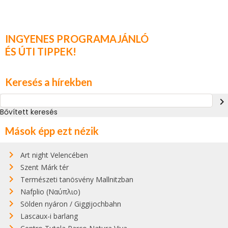
INGYENES PROGRAMAJÁNLÓ
ÉS ÚTI TIPPEK!
Keresés a hírekben
navigate_next
Bővített keresés
Mások épp ezt nézik
Art night Velencében
Szent Márk tér
Természeti tanösvény Mallnitzban
Nafplio (Ναύπλιο)
Sölden nyáron / Giggijochbahn
Lascaux-i barlang