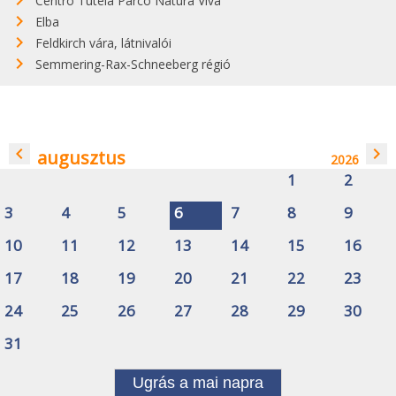
Centro Tutela Parco Natura Viva
Elba
Feldkirch vára, látnivalói
Semmering-Rax-Schneeberg régió
navigate_before
navigate_next
augusztus
2026
1
2
3
4
5
6
7
8
9
10
11
12
13
14
15
16
17
18
19
20
21
22
23
24
25
26
27
28
29
30
31
Ugrás a mai napra