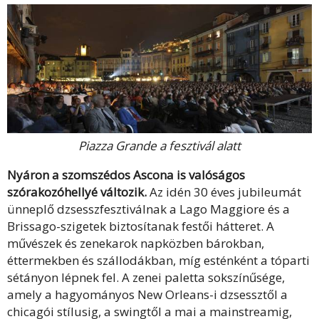
Piazza Grande a fesztivál alatt
Nyáron a szomszédos Ascona is valóságos
szórakozóhellyé változik.
Az idén 30 éves jubileumát
ünneplő dzsesszfesztiválnak a Lago Maggiore és a
Brissago-szigetek biztosítanak festői hátteret. A
művészek és zenekarok napközben bárokban,
éttermekben és szállodákban, míg esténként a tóparti
sétányon lépnek fel. A zenei paletta sokszínűsége,
amely a hagyományos New Orleans-i dzsessztől a
chicagói stílusig, a swingtől a mai a mainstreamig,