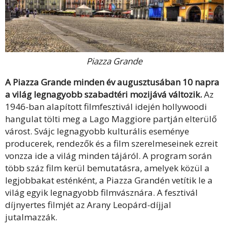
Piazza Grande
A Piazza Grande minden év augusztusában 10 napra
a világ legnagyobb szabadtéri mozijává változik.
Az
1946-ban alapított filmfesztivál idején hollywoodi
hangulat tölti meg a Lago Maggiore partján elterülő
várost. Svájc legnagyobb kulturális eseménye
producerek, rendezők és a film szerelmeseinek ezreit
vonzza ide a világ minden tájáról. A program során
több száz film kerül bemutatásra, amelyek közül a
legjobbakat esténként, a Piazza Grandén vetítik le a
világ egyik legnagyobb filmvásznára. A fesztivál
díjnyertes filmjét az Arany Leopárd-díjjal
jutalmazzák.