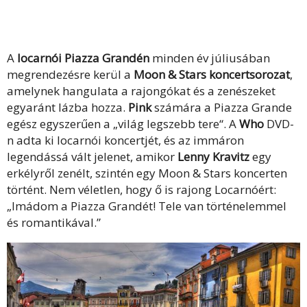
A
locarnói Piazza Grandén
minden év júliusában
megrendezésre kerül a
Moon & Stars koncertsorozat
,
amelynek hangulata a rajongókat és a zenészeket
egyaránt lázba hozza.
Pink
számára a Piazza Grande
egész egyszerűen a „világ legszebb tere“. A
Who
DVD-
n adta ki locarnói koncertjét, és az immáron
legendássá vált jelenet, amikor
Lenny Kravitz
egy
erkélyről zenélt, szintén egy Moon & Stars koncerten
történt. Nem véletlen, hogy ő is rajong Locarnóért:
„Imádom a Piazza Grandét! Tele van történelemmel
és romantikával.”