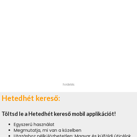
hirdetés
Hetedhét kereső:
Töltsd le a Hetedhét kereső mobil applikációt!
Egyszerű használat
Megmutatja, mi van a közelben
Utazáshoz nélkülözhetetlen: Magyar és külföldi úticélok