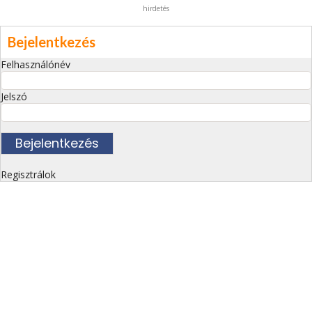
hirdetés
Bejelentkezés
Felhasználónév
Jelszó
Regisztrálok