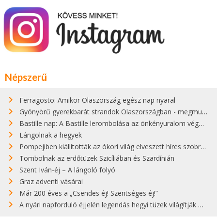
Népszerű
Ferragosto: Amikor Olaszország egész nap nyaral
Gyönyörű gyerekbarát strandok Olaszországban - megmutatjuk a 15 legjobbat
Bastille nap: A Bastille lerombolása az önkényuralom végét jelentette
Lángolnak a hegyek
Pompejiben kiállították az ókori világ elveszett híres szobrának másolatát
Tombolnak az erdőtüzek Szicíliában és Szardínián
Szent Iván-éj – A lángoló folyó
Graz adventi vásárai
Már 200 éves a „Csendes éj! Szentséges éj!”
A nyári napforduló éjjelén legendás hegyi tüzek világítják meg Zugspitzét