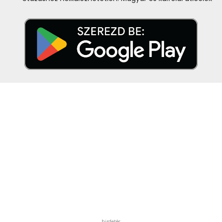
hirdetés