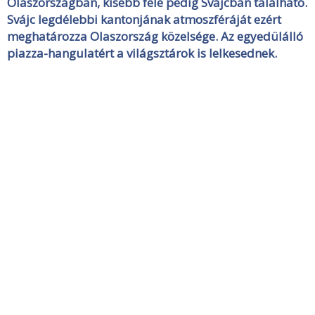
Olaszországban, kisebb fele pedig Svájcban található.
Svájc legdélebbi kantonjának atmoszféráját ezért
meghatározza Olaszország közelsége. Az egyedülálló
piazza-hangulatért a világsztárok is lelkesednek.