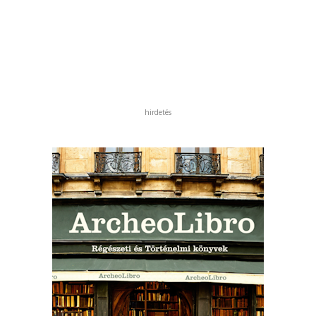
hirdetés