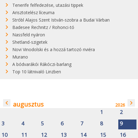
Tenerife felfedezése, utazási tippek
Arisztotelész líceuma
Stróbl Alajos Szent István-szobra a Budai Várban
Badesee Rechnitz / Rohonci-tó
Nassfeld nyáron
Shetland-szigetek
Novi Vinodolski és a hozzá tartozó riviéra
Murano
A bódvarákói Rákóczi-barlang
Top 10 látnivaló Linzben
navigate_before
navigate_next
augusztus
2026
1
2
3
4
5
6
7
8
9
10
11
12
13
14
15
16