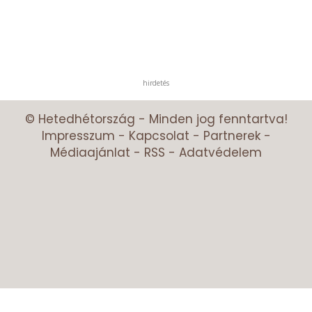
hirdetés
© Hetedhétország - Minden jog fenntartva!
Impresszum
-
Kapcsolat
-
Partnerek
-
Médiaajánlat
-
RSS
-
Adatvédelem