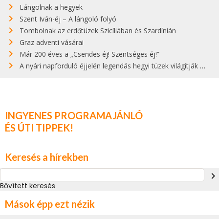
Lángolnak a hegyek
Szent Iván-éj – A lángoló folyó
Tombolnak az erdőtüzek Szicíliában és Szardínián
Graz adventi vásárai
Már 200 éves a „Csendes éj! Szentséges éj!”
A nyári napforduló éjjelén legendás hegyi tüzek világítják meg Zugspitzét
INGYENES PROGRAMAJÁNLÓ
ÉS ÚTI TIPPEK!
Keresés a hírekben
navigate_next
Bővített keresés
Mások épp ezt nézik