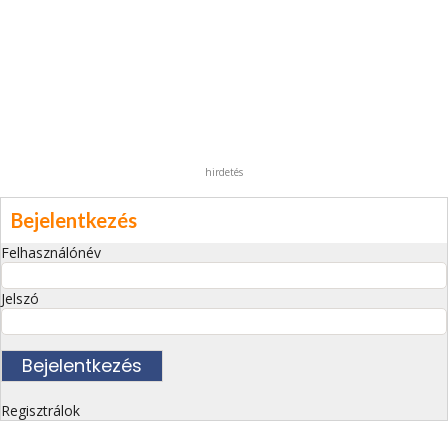
hirdetés
Bejelentkezés
Felhasználónév
Jelszó
Regisztrálok