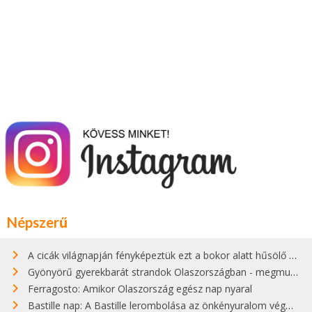
Népszerű
A cicák világnapján fényképeztük ezt a bokor alatt hűsölő cicát Kisorosziban
Gyönyörű gyerekbarát strandok Olaszországban - megmutatjuk a 15 legjobbat
Ferragosto: Amikor Olaszország egész nap nyaral
Bastille nap: A Bastille lerombolása az önkényuralom végét jelentette