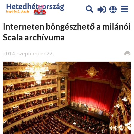
Interneten böngészhető a milánói
Scala archívuma
2014. szeptember 22.
print