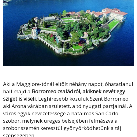
Aki a Maggiore-tónál eltölt néhány napot, óhatatlanul
hall majd a
Borromeo családról, akiknek nevét egy
sziget is viseli
. Leghíresebb közülük Szent Borromeo,
aki Arona várában született, a tó nyugati partjainál. A
város egyik nevezetessége a hatalmas San Carlo
szobor, melynek üreges belsejében felmászva a
szobor szemén keresztül gyönyörködhetünk a táj
szépségében.