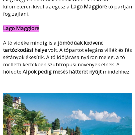
kilométeren kívül az egész a
Lago Maggiore
tó partján
fog zajlani.
Lago Maggiore
A tó vidéke mindig is a
jómódúak kedvenc
tartózkodási helye
volt. A tópartot elegáns villák és fás
sétányok ékesítik. A tó időjárása nyáron meleg, a tó
melletti kertekben szubtrópusi növények élnek. A
hófedte
Alpok pedig mesés hátteret nyújt
mindehhez.