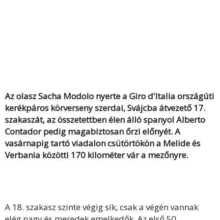
Az olasz Sacha Modolo nyerte a Giro d'Italia országúti
kerékpáros körverseny szerdai, Svájcba átvezető 17.
szakaszát, az összetettben élen álló spanyol Alberto
Contador pedig magabiztosan őrzi előnyét. A
vasárnapig tartó viadalon csütörtökön a Melide és
Verbania közötti 170 kilométer vár a mezőnyre.
A 18. szakasz szinte végig sík, csak a végén vannak
elég nagy és meredek emelkedők. Az első 50