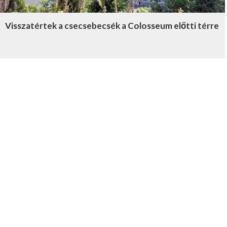
Visszatértek a csecsebecsék a Colosseum előtti térre