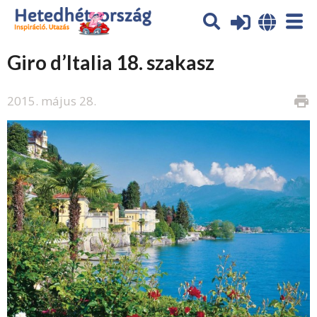
Giro d’Italia 18. szakasz
2015. május 28.
print