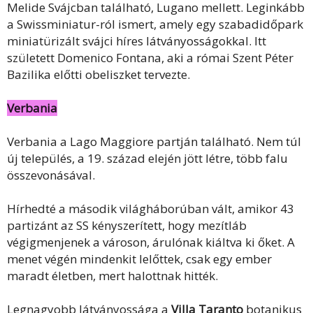
Melide Svájcban található, Lugano mellett. Leginkább
a Swissminiatur-ról ismert, amely egy szabadidőpark
miniatürizált svájci híres látványosságokkal. Itt
született Domenico Fontana, aki a római Szent Péter
Bazilika előtti obeliszket tervezte.
Verbania
Verbania a Lago Maggiore partján található. Nem túl
új település, a 19. század elején jött létre, több falu
összevonásával.
Hírhedté a második világháborúban vált, amikor 43
partizánt az SS kényszerített, hogy mezítláb
végigmenjenek a városon, árulónak kiáltva ki őket. A
menet végén mindenkit lelőttek, csak egy ember
maradt életben, mert halottnak hitték.
Legnagyobb látványossága a
Villa Taranto
botanikus