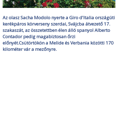
Az olasz Sacha Modolo nyerte a Giro d'Italia országúti
kerékpáros körverseny szerdai, Svájcba átvezető 17.
szakaszát, az összetettben élen álló spanyol Alberto
Contador pedig magabiztosan őrzi
előnyét.Csütörtökön a Melide és Verbania közötti 170
kilométer vár a mezőnyre.