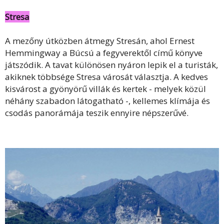
Stresa
A mezőny útközben átmegy Stresán, ahol Ernest
Hemmingway a Búcsú a fegyverektől című könyve
játszódik. A tavat különösen nyáron lepik el a turisták,
akiknek többsége Stresa városát választja. A kedves
kisvárost a gyönyörű villák és kertek - melyek közül
néhány szabadon látogatható -, kellemes klímája és
csodás panorámája teszik ennyire népszerűvé.