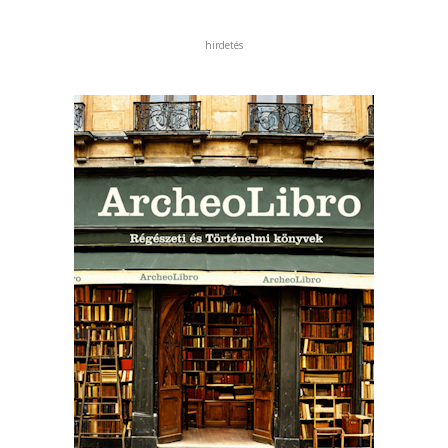
hirdetés