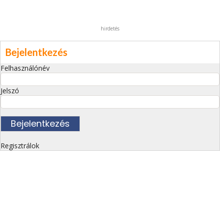
hirdetés
Bejelentkezés
Felhasználónév
Jelszó
Regisztrálok