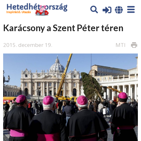
Karácsony a Szent Péter téren
2015. december 19.
MTI
print