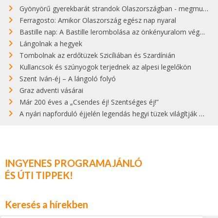
Gyönyörű gyerekbarát strandok Olaszországban - megmutatjuk a 15 legjobbat
Ferragosto: Amikor Olaszország egész nap nyaral
Bastille nap: A Bastille lerombolása az önkényuralom végét jelentette
Lángolnak a hegyek
Tombolnak az erdőtüzek Szicíliában és Szardínián
Kullancsok és szúnyogok terjednek az alpesi legelőkön
Szent Iván-éj – A lángoló folyó
Graz adventi vásárai
Már 200 éves a „Csendes éj! Szentséges éj!”
A nyári napforduló éjjelén legendás hegyi tüzek világítják meg Zugspitzét
INGYENES PROGRAMAJÁNLÓ
ÉS ÚTI TIPPEK!
Keresés a hírekben