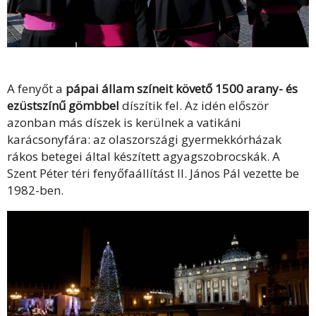
A fenyőt a
pápai állam színeit követő 1500 arany- és
ezüstszínű gömbbel
díszítik fel. Az idén először
azonban más díszek is kerülnek a vatikáni
karácsonyfára: az olaszországi gyermekkórházak
rákos betegei által készített agyagszobrocskák. A
Szent Péter téri fenyőfaállítást II. János Pál vezette be
1982-ben.