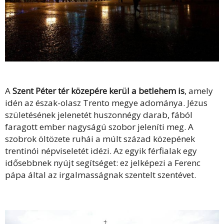
A
Szent Péter tér közepére kerül a betlehem is
, amely
idén az észak-olasz Trento megye adománya. Jézus
születésének jelenetét huszonnégy darab, fából
faragott ember nagyságú szobor jeleníti meg. A
szobrok öltözete ruhái a múlt század közepének
trentinói népviseletét idézi. Az egyik férfialak egy
idősebbnek nyújt segítséget: ez jelképezi a Ferenc
pápa által az irgalmasságnak szentelt szentévet.