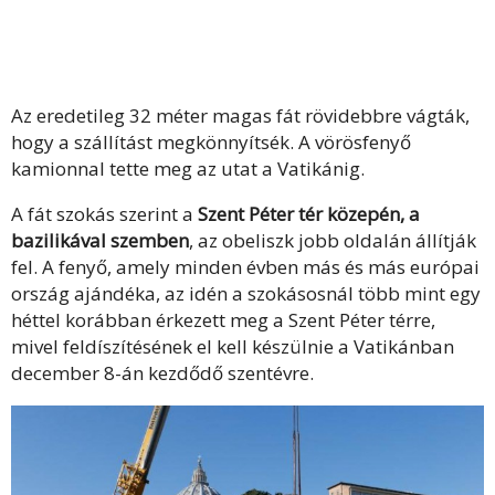
Az eredetileg 32 méter magas fát rövidebbre vágták,
hogy a szállítást megkönnyítsék. A vörösfenyő
kamionnal tette meg az utat a Vatikánig.
A fát szokás szerint a
Szent Péter tér közepén, a
bazilikával szemben
, az obeliszk jobb oldalán állítják
fel. A fenyő, amely minden évben más és más európai
ország ajándéka, az idén a szokásosnál több mint egy
héttel korábban érkezett meg a Szent Péter térre,
mivel feldíszítésének el kell készülnie a Vatikánban
december 8-án kezdődő szentévre.