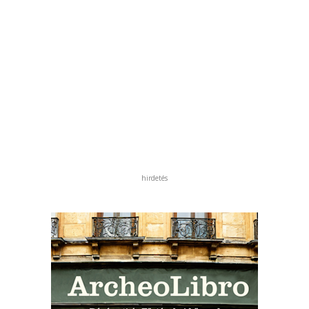
hirdetés