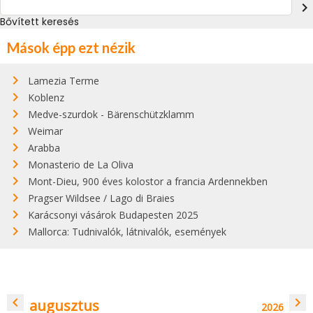
navigate_next
Bővített keresés
Mások épp ezt nézik
Lamezia Terme
Koblenz
Medve-szurdok - Bärenschützklamm
Weimar
Arabba
Monasterio de La Oliva
Mont-Dieu, 900 éves kolostor a francia Ardennekben
Pragser Wildsee / Lago di Braies
Karácsonyi vásárok Budapesten 2025
Mallorca: Tudnivalók, látnivalók, események
navigate_before
navigate_next
augusztus
2026