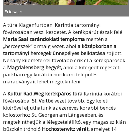
Friesach
A túra Klagenfurtban, Karintia tartományi
fővárosában veszi kezdetét. A kerékpárút észak felé
Maria Saal zarándoklati temploma
mentén a
„hercegszék” ormáig vezet, ahol
a középkorban a
tartományi hercegek ünnepélyes beiktatása
zajlott.
Néhány kilométerrel távolabb érik el a kerékpárosok
a
Magdalensberg hegyét,
ahol a kiterjedt régészeti
parkban egy korábbi norikumi település
maradványait lehet megtekinteni.
A
Kultur.Rad.Weg kerékpáros túra
Karintia korábbi
fővárosába,
St. Veitbe
vezet tovább. Egy keleti
kitérővel eljuthatunk az ezeréves korábbi bencés
kolostorhoz St. Georgen am Längseeben, és
megtekinthetjük a lélegzetelállító, egy magas sziklán
büszkén trónoló
Hochosterwitz várát,
amelyet 14