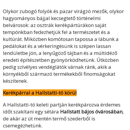
Olykor zubogó folyók és pazar virágzó mezők, olykor
hagyományos bájjal kecsegtető történelmi
belvárosok: az osztrák kerékpártúrákon saját
tempónkban fedezhetjük fel a természetet és a
kultúrát. Miközben komótosan tapossa a lábunk a
pedálokat és a vérkeringésünk is szépen lassan
lendületbe jön, a lenyűgöző tájban és a múltidéző
eredeti építészetben gyönyörködhetünk. Útközben
pedig szívélyes vendéglátók várnak ránk, akik a
környékből származó termékekből finomságokat
készítenek.
Kerékpárral a Hallstatti-tó körül
A Hallstatti-tó keleti partján kerékpározva érdemes
időt szakítani egy sétára
Hallstatt bájos óvárosában
,
de akár az út mentén termő szederből is
csemegézhetünk.