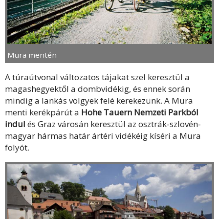
Mura mentén
A túraútvonal változatos tájakat szel keresztül a
magashegyektől a dombvidékig, és ennek során
mindig a lankás völgyek felé kerekezünk. A Mura
menti kerékpárút a
Hohe Tauern Nemzeti Parkból
indul
és Graz városán keresztül az osztrák-szlovén-
magyar hármas határ ártéri vidékéig kíséri a Mura
folyót.