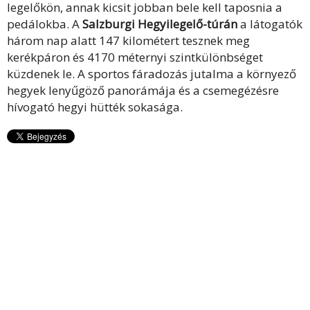
legelőkön, annak kicsit jobban bele kell taposnia a
pedálokba. A
Salzburgi Hegyilegelő-túrán
a látogatók
három nap alatt 147 kilométert tesznek meg
kerékpáron és 4170 méternyi szintkülönbséget
küzdenek le. A sportos fáradozás jutalma a környező
hegyek lenyűgöző panorámája és a csemegézésre
hívogató hegyi hütték sokasága.