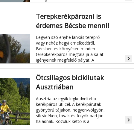
tartomány hét kiemelt kerékpáros
útvonalán igazán egyedülálló
Terepkerékpározni is
élmények és látnivalók várják a
biciklizés kedvelőit.
érdemes Bécsbe menni!
Legyen szó enyhe lankás terepről
vagy nehéz hegyi emelkedőről,
Bécsben és környékén minden
terepkerékpáros megtalálja a saját
navigate_next
igényeinek megfelelő pályát. A
kerékpárútvonalak mindegyike,
Neuwaldegg-től a Kahlenberg-ig,
Ötcsillagos bicikliutak
érinti a híres „Bécsi erdőt“ is. De
bármelyik pályát választjuk is, néhány
Ausztriában
dologra érdemes odafigyelni.
Ausztria az egyik legkedveltebb
kerékpáros úti cél. A kerékpárutak
gyönyörű tájakon, hegyen-völgyön,
sík vidéken, tavak és folyók partján
navigate_next
haladnak. Közülük kettő is a
legmagasabb, ötcsillagos
minősítéssel rendelkezik.