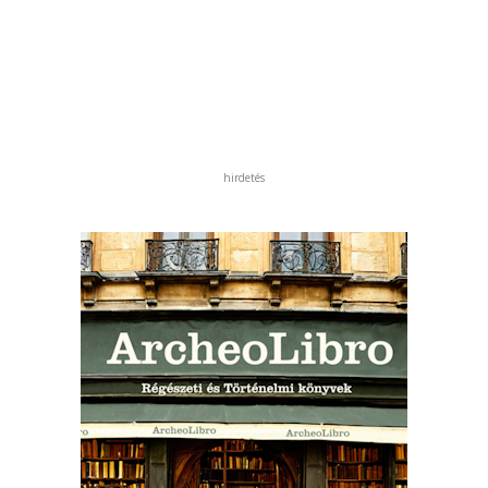
hirdetés