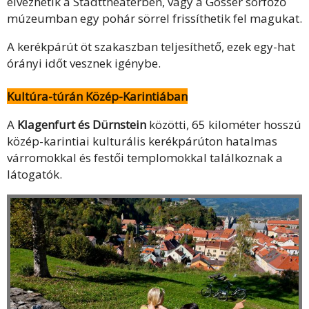
élvezhetik a Stadttheaterben, vagy a Gösser sörfőző
múzeumban egy pohár sörrel frissíthetik fel magukat.
A kerékpárút öt szakaszban teljesíthető, ezek egy-hat
órányi időt vesznek igénybe.
Kultúra-túrán Közép-Karintiában
A
Klagenfurt és Dürnstein
közötti, 65 kilométer hosszú
közép-karintiai kulturális kerékpárúton hatalmas
várromokkal és festői templomokkal találkoznak a
látogatók.