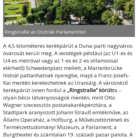
Ringstraße az Osztrák Parlamenttel
A 4,5 kilométeres kerékpárút a Duna-parti nagyváros
óvárosát kerüli meg. A vendégek például (az U1-es és
U4-es metróval vagy az 1-es és 2-es villamossal
elérhető) Schwedenplatz mellett, a Marienbrücke
hídnál pattanhatnak nyeregbe, majd a Franz-Josefs-
Kai mentén kerekezhetnek az Uraniáig. A városnéző
kerékpárút innen fordul a
„Ringstraße” körútr
a –
olyan bécsi látványosságok mentén, mint Otto
Wagner szecessziós postatakarékpénztára, a
Stadtpark aranyozott Johann Strauß emlékműve, az
Állami Operaház, a Hofburg, a Művészettörténeti és
Természettudományi Múzeum, a Parlament, a
Burgtheater és számtalan 19. századi pazar palota. A