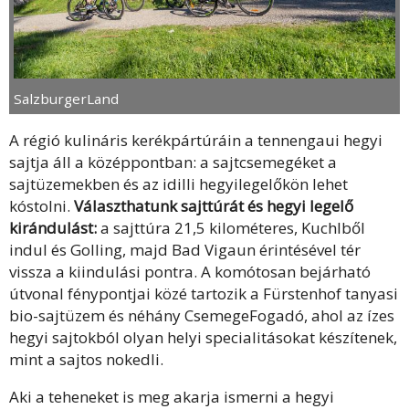
SalzburgerLand
A régió kulináris kerékpártúráin a tennengaui hegyi
sajtja áll a középpontban: a sajtcsemegéket a
sajtüzemekben és az idilli hegyilegelőkön lehet
kóstolni.
Választhatunk sajttúrát és hegyi legelő
kirándulást:
a sajttúra 21,5 kilométeres, Kuchlből
indul és Golling, majd Bad Vigaun érintésével tér
vissza a kiindulási pontra. A komótosan bejárható
útvonal fénypontjai közé tartozik a Fürstenhof tanyasi
bio-sajtüzem és néhány CsemegeFogadó, ahol az ízes
hegyi sajtokból olyan helyi specialitásokat készítenek,
mint a sajtos nokedli.
Aki a teheneket is meg akarja ismerni a hegyi