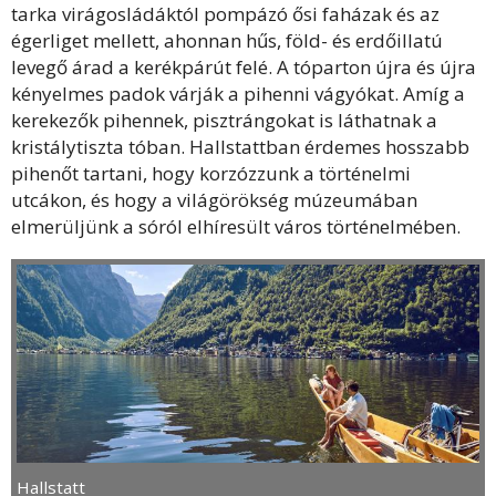
tarka virágosládáktól pompázó ősi faházak és az
égerliget mellett, ahonnan hűs, föld- és erdőillatú
levegő árad a kerékpárút felé. A tóparton újra és újra
kényelmes padok várják a pihenni vágyókat. Amíg a
kerekezők pihennek, pisztrángokat is láthatnak a
kristálytiszta tóban. Hallstattban érdemes hosszabb
pihenőt tartani, hogy korzózzunk a történelmi
utcákon, és hogy a világörökség múzeumában
elmerüljünk a sóról elhíresült város történelmében.
Hallstatt