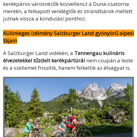
kerékpáros városnézők közvetlenül a Duna-csatorna
mentén, a felkapott vendéglők és strandbárok mellett
jutnak vissza a kiindulási ponthoz.
Különleges ízélmény Salzburger Land gyönyörű alpesi
tájain
A Salzburger Land vidékén, a
Tennengau kulináris
élvezetekkel tűzdelt kerékpártúrái
nem csupán a teste
és a szellemet frissítik, hanem felkeltik az étvágyat is.