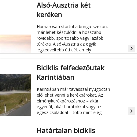
Alsó-Ausztria két
keréken
Hamarosan startol a bringa-szezon,
már lehet készülődni a hosszabb-
rövidebb, sportosabb vagy lazább
túrákra. Alsó-Ausztria az egyik
navigate_next
legkedveltebb úti cél, amely
élményteli kalandot, sportos
kikapcsolódást kínál az egész
Biciklis felfedezőutak
családnak, időutazóknak és
ínyenceknek is! Ízelítőnek
Karintiában
összegyűjtöttük a legnépszerűbb
kerékpárútvonalakat, izgalmas
Karintiában már tavasszal nyugodtan
látnivalókat.
elő lehet venni a kerékpárokat. Az
élménykerékpározáshoz – akár
egyedül, akár barátokkal vagy az
navigate_next
egész családdal – több mint elég
lehetőséget kínál a vidék: akár az
Adriáig is elkerekezhetünk a
Határtalan biciklis
számtalan bicikliút egyikén.