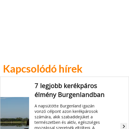
Kapcsolódó hírek
7 legjobb kerékpáros
élmény Burgenlandban
A napsütötte Burgenland igazán
vonzó célpont azon kerékpárosok
számára, akik szabadidejüket a
természetben és aktív, egészséges
navigate_next
mozgással szeretnék eltölteni. A