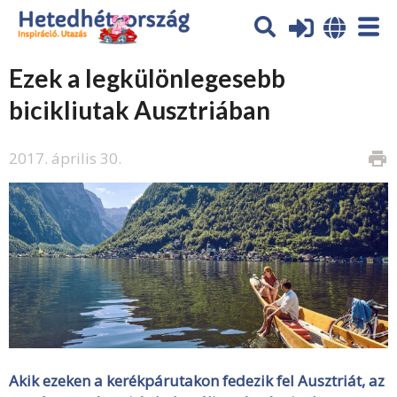
Ezek a legkülönlegesebb
bicikliutak Ausztriában
2017. április 30.
print
Akik ezeken a kerékpárutakon fedezik fel Ausztriát, az