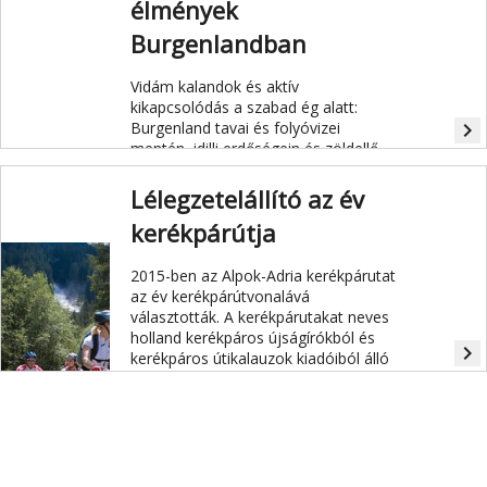
élmények
Burgenlandban
Vidám kalandok és aktív
kikapcsolódás a szabad ég alatt:
Burgenland tavai és folyóvizei
navigate_next
mentén, idilli erdőségein és zöldellő
mezőin át kerékpárútvonalak
sokasága kanyarog. Itt mindenki
Lélegzetelállító az év
megtalálhatja a vérmérsékletének
kerékpárútja
legmegfelelőbb útvonalat, legyen szó
profikról vagy amatőrökről, párokról,
családokról vagy baráti
2015-ben az Alpok-Adria kerékpárutat
társaságokról. A kerékpáros
az év kerékpárútvonalává
kirándulások igazán nagyszerű
választották. A kerékpárutakat neves
lehetőséget kínálnak Burgenland
holland kerékpáros újságírókból és
navigate_next
megismeréséhez.
kerékpáros útikalauzok kiadóiból álló
zsűri értékelte. A díjat január 31-én, a
„Fiets en Wandelbeurs“ elnevezésű
túrázás és kerékpározás kiállításon
adták át Amszterdamban.