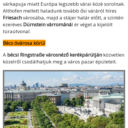
várkapuja miatt Európa legszebb várai közé sorolnak.
Althofen mellett haladunk tovább ősi váráról híres
Friesach
városába, majd a stájer határ előtt, a szintén
ezeréves
Dürnstein várrománá
l ér véget a kijelölt
túraútvonal.
Bécs óvárosa körül
A
bécsi Ringstraße városnéző kerékpárútján
közvetlen
közelről csodálhatjuk meg a város pazar épületeit.