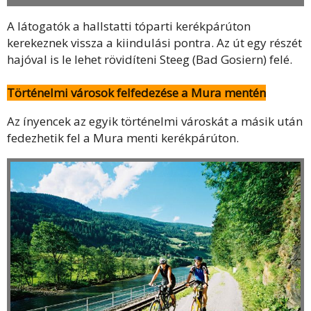
A látogatók a hallstatti tóparti kerékpárúton
kerekeznek vissza a kiindulási pontra. Az út egy részét
hajóval is le lehet rövidíteni Steeg (Bad Gosiern) felé.
Történelmi városok felfedezése a Mura mentén
Az ínyencek az egyik történelmi városkát a másik után
fedezhetik fel a Mura menti kerékpárúton.