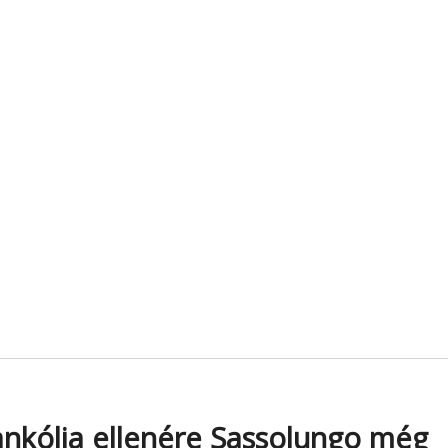
ankólia ellenére Sassolungo még