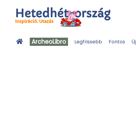
ArcheoLibro
Legfrissebb
Fontos
Ú