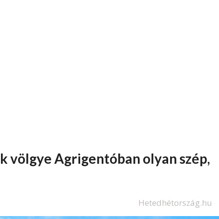
k völgye Agrigentóban olyan szép,
Hetedhétország.hu