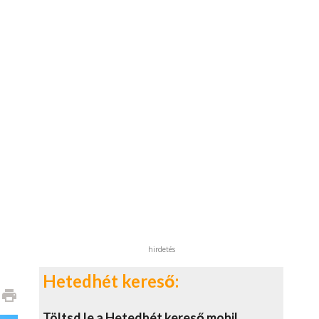
hirdetés
Hetedhét kereső:
print
Töltsd le a Hetedhét kereső mobil