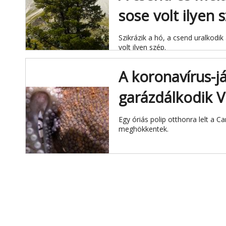
sose volt ilyen 
Szikrázik a hó, a csend uralko
volt ilyen szép.
A koronavírus-j
garázdálkodik 
Egy óriás polip otthonra lelt a C
meghökkentek.