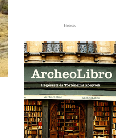
hirdetés