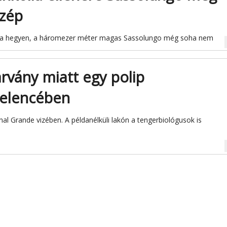
szép
dik a hegyen, a háromezer méter magas Sassolungo még soha nem
na
árvány miatt egy polip
Velencében
anal Grande vizében. A példanélküli lakón a tengerbiológusok is
na