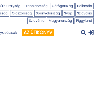
ült Királyság
Franciaország
Görögország
Hollandia
szág
Olaszország
Spanyolország
Svájc
Szlovákia
Szlovénia
Magyarország
Piggyland
AZ ÚTIKÖNYV
ycsúcsok