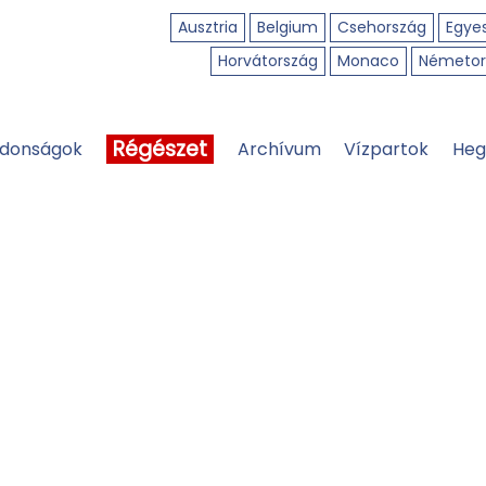
Ausztria
Belgium
Csehország
Egyes
Horvátország
Monaco
Németor
Régészet
jdonságok
Archívum
Vízpartok
Heg