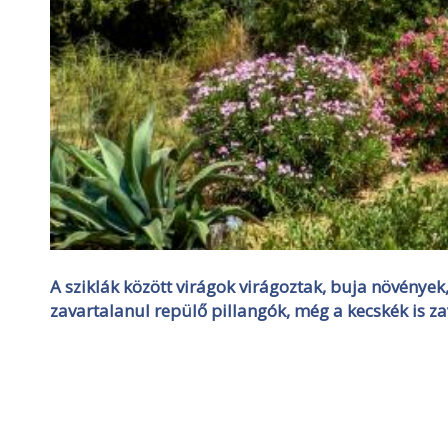
A sziklák között virágok virágoztak, buja növények
zavartalanul repülő pillangók, még a kecskék is z