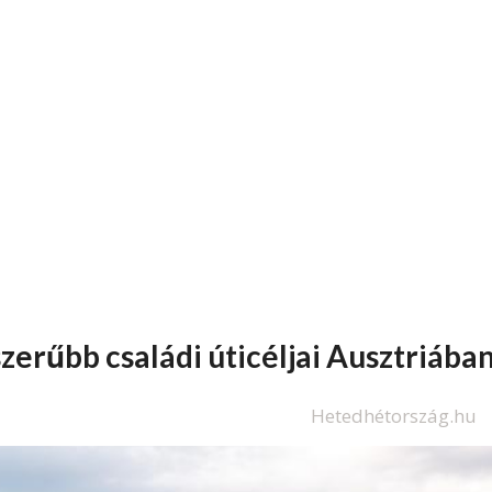
szerűbb családi úticéljai Ausztriába
Hetedhétország.hu