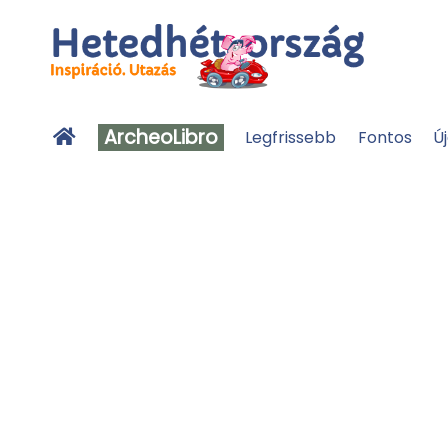
ArcheoLibro
Legfrissebb
Fontos
Ú