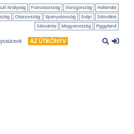
ült Királyság
Franciaország
Görögország
Hollandia
szág
Olaszország
Spanyolország
Svájc
Szlovákia
Szlovénia
Magyarország
Piggyland
AZ ÚTIKÖNYV
ycsúcsok