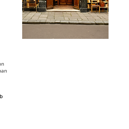
on
ban
b