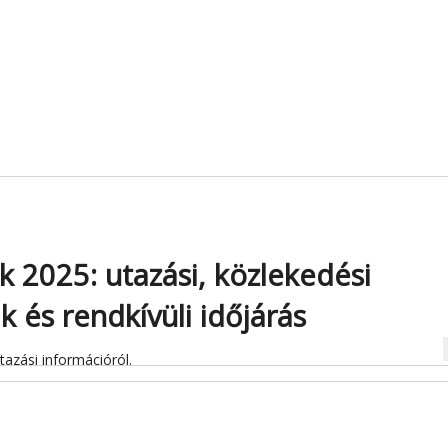
k 2025: utazási, közlekedési
k és rendkívüli időjárás
na
utazási információról.