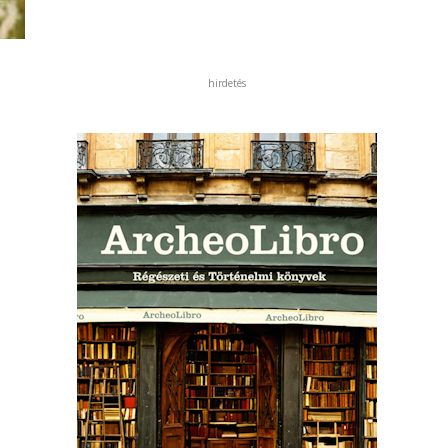
hirdetés