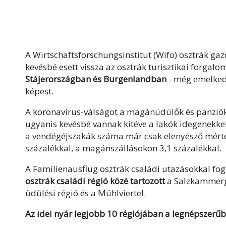
A Wirtschaftsforschungsinstitut (Wifo) osztrák gaz
kevésbé esett vissza az osztrák turisztikai forgalo
Stájerországban és Burgenlandban
- még emelkede
képest.
A koronavírus-válságot a magánüdülők és panziók v
ugyanis kevésbé vannak kitéve a lakók idegenekkel
a vendégéjszakák száma már csak elenyésző mérték
százalékkal, a magánszállásokon 3,1 százalékkal.
A Familienausflug osztrák családi utazásokkal fog
osztrák családi régió közé tartozott
a Salzkammergu
üdülési régió és a Mühlviertel.
Az idei nyár legjobb 10 régiójában a legnépszerű