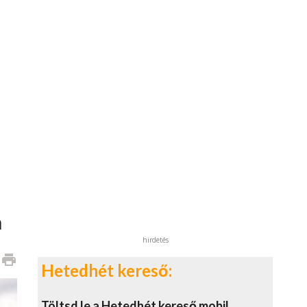
n
hirdetés
print
Hetedhét kereső:
Töltsd le a Hetedhét kereső mobil