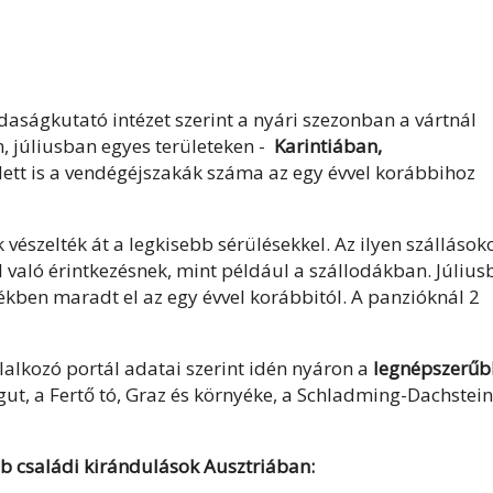
daságkutató intézet szerint a nyári szezonban a vártnál
m, júliusban egyes területeken -
Karintiában,
tt is a vendégéjszakák száma az egy évvel korábbihoz
észelték át a legkisebb sérülésekkel. Az ilyen szállások
 való érintkezésnek, mint például a szállodákban. Július
ben maradt el az egy évvel korábbitól. A panzióknál 2
lalkozó portál adatai szerint idén nyáron a
legnépszerűb
t, a Fertő tó, Graz és környéke, a Schladming-Dachstein
bb családi kirándulások Ausztriában: