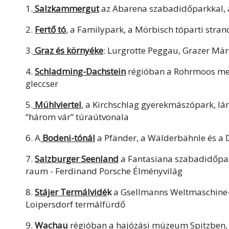
1.
Salzkammergut
az Abarena szabadidőparkkal,
2.
Fertő tó
, a Familypark, a Mörbisch tóparti stran
3.
Graz és környéke
: Lurgrotte Peggau, Grazer Mä
4.
Schladming-Dachstein
régióban a Rohrmoos mese
gleccser
5.
Mühlviertel
, a Kirchschlag gyerekmászópark, l
“három vár” túraútvonala
6. A
Bodeni-tónál
a Pfänder, a Wälderbähnle és a 
7.
Salzburger Seenland
a Fantasiana szabadidőpar
raum - Ferdinand Porsche Élményvilág
8.
Stájer Termálvidé
k
a Gsellmanns Weltmaschine-
Loipersdorf termálfürdő
9.
Wachau
régióban a hajózási múzeum Spitzben,