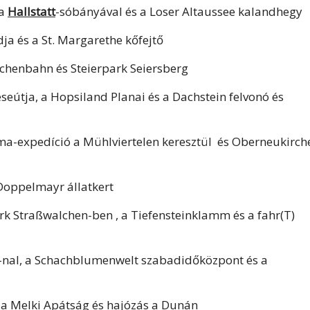
 a
Hallstatt
-sóbányával és a Loser Altaussee kalandhegy
dja és a St. Margarethe kőfejtő
rchenbahn és Steierpark Seiersberg
útja, a Hopsiland Planai és a Dachstein felvonó és
áma-expedíció a Mühlviertelen keresztül és Oberneukirch
Doppelmayr állatkert
k Straßwalchen-ben , a Tiefensteinklamm és a fahr(T)
nal, a Schachblumenwelt szabadidőközpont és a
 a Melki Apátság és hajózás a Dunán