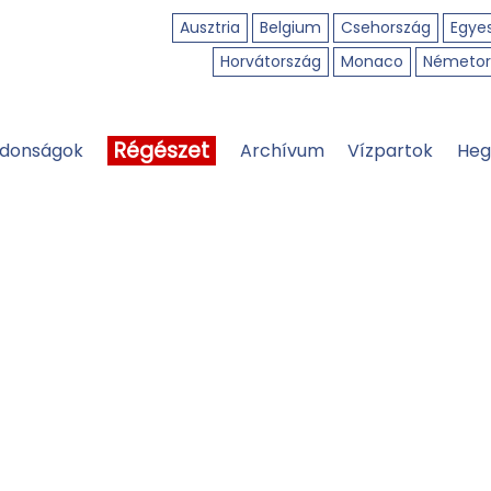
Ausztria
Belgium
Csehország
Egyes
Horvátország
Monaco
Németor
Régészet
jdonságok
Archívum
Vízpartok
Heg