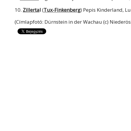
10.
Zillerta
l
(
Tux-Finkenberg
) Pepis Kinderland, Lu
(Címlapfotó: Dürnstein in der Wachau (c) Niederö