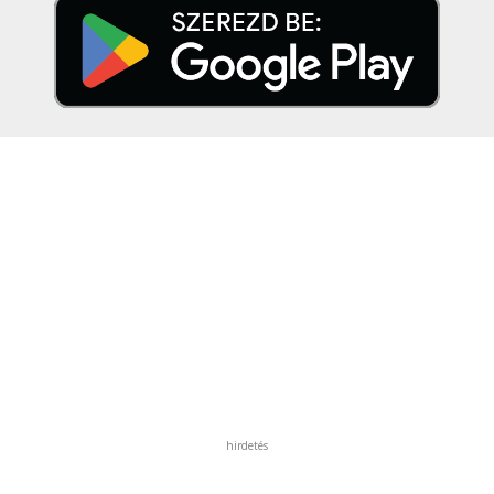
hirdetés