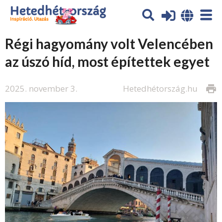
Régi hagyomány volt Velencében
az úszó híd, most építettek egyet
2025. november 3.
Hetedhétország.hu
print