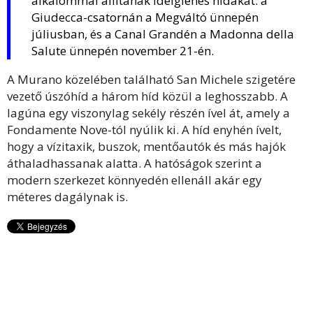
alkalommal állítanak ideiglenes hidakat: a
Giudecca-csatornán a Megváltó ünnepén
júliusban, és a Canal Grandén a Madonna della
Salute ünnepén november 21-én.
A Murano közelében található San Michele szigetére
vezető úszóhíd a három híd közül a leghosszabb. A
lagúna egy viszonylag sekély részén ível át, amely a
Fondamente Nove-tól nyúlik ki. A híd enyhén ívelt,
hogy a vízitaxik, buszok, mentőautók és más hajók
áthaladhassanak alatta. A hatóságok szerint a
modern szerkezet könnyedén ellenáll akár egy
méteres dagálynak is.