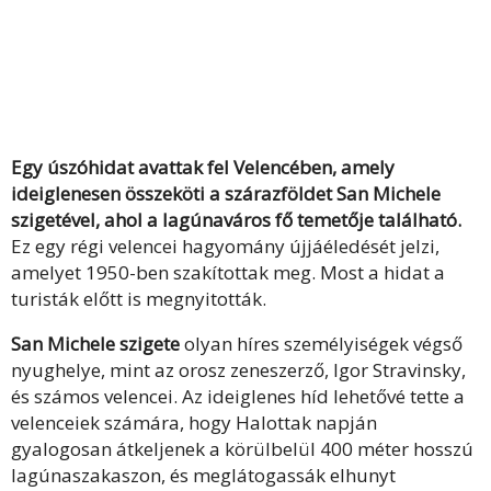
Egy úszóhidat avattak fel Velencében, amely
ideiglenesen összeköti a szárazföldet San Michele
szigetével, ahol a lagúnaváros fő temetője található.
Ez egy régi velencei hagyomány újjáéledését jelzi,
amelyet 1950-ben szakítottak meg. Most a hidat a
turisták előtt is megnyitották.
San Michele szigete
olyan híres személyiségek végső
nyughelye, mint az orosz zeneszerző, Igor Stravinsky,
és számos velencei. Az ideiglenes híd lehetővé tette a
velenceiek számára, hogy Halottak napján
gyalogosan átkeljenek a körülbelül 400 méter hosszú
lagúnaszakaszon, és meglátogassák elhunyt