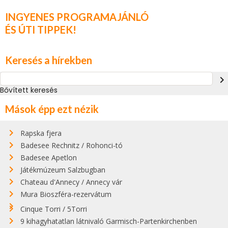
INGYENES PROGRAMAJÁNLÓ
ÉS ÚTI TIPPEK!
Keresés a hírekben
navigate_next
Bővített keresés
Mások épp ezt nézik
Rapska fjera
Badesee Rechnitz / Rohonci-tó
Badesee Apetlon
Játékmúzeum Salzbugban
Chateau d'Annecy / Annecy vár
Mura Bioszféra-rezervátum
Cinque Torri / 5Torri
9 kihagyhatatlan látnivaló Garmisch-Partenkirchenben