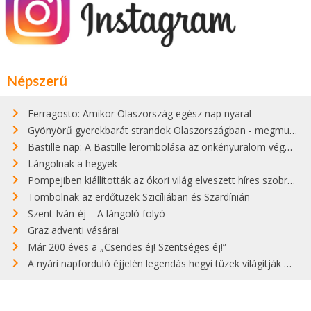
Népszerű
Ferragosto: Amikor Olaszország egész nap nyaral
Gyönyörű gyerekbarát strandok Olaszországban - megmutatjuk a 15 legjobbat
Bastille nap: A Bastille lerombolása az önkényuralom végét jelentette
Lángolnak a hegyek
Pompejiben kiállították az ókori világ elveszett híres szobrának másolatát
Tombolnak az erdőtüzek Szicíliában és Szardínián
Szent Iván-éj – A lángoló folyó
Graz adventi vásárai
Már 200 éves a „Csendes éj! Szentséges éj!”
A nyári napforduló éjjelén legendás hegyi tüzek világítják meg Zugspitzét