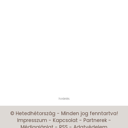
hirdetés
© Hetedhétország - Minden jog fenntartva!
Impresszum
-
Kapcsolat
-
Partnerek
-
Médiaajánlat
-
RSS
-
Adatvédelem