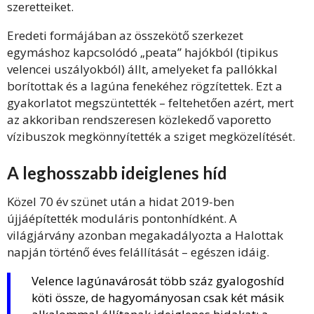
szeretteiket.
Eredeti formájában az összekötő szerkezet
egymáshoz kapcsolódó „peata” hajókból (tipikus
velencei uszályokból) állt, amelyeket fa pallókkal
borítottak és a lagúna fenekéhez rögzítettek. Ezt a
gyakorlatot megszüntették – feltehetően azért, mert
az akkoriban rendszeresen közlekedő vaporetto
vízibuszok megkönnyítették a sziget megközelítését.
A leghosszabb ideiglenes híd
Közel 70 év szünet után a hidat 2019-ben
újjáépítették moduláris pontonhídként. A
világjárvány azonban megakadályozta a Halottak
napján történő éves felállítását – egészen idáig.
Velence lagúnavárosát több száz gyalogoshíd
köti össze, de hagyományosan csak két másik