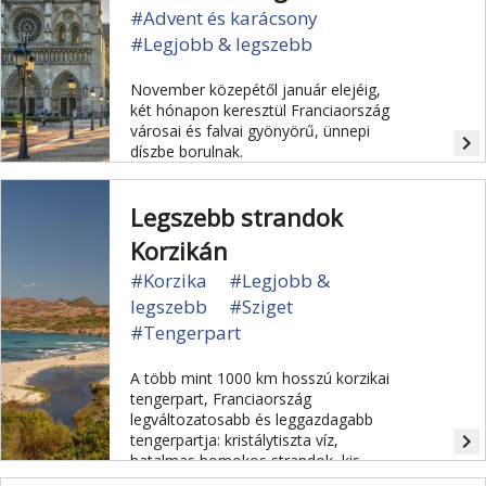
#Advent és karácsony
#Legjobb & legszebb
November közepétől január elejéig,
két hónapon keresztül Franciaország
városai és falvai gyönyörű, ünnepi
navigate_next
díszbe borulnak.
Legszebb strandok
Korzikán
#Korzika
#Legjobb &
legszebb
#Sziget
#Tengerpart
A több mint 1000 km hosszú korzikai
tengerpart, Franciaország
legváltozatosabb és leggazdagabb
navigate_next
tengerpartja: kristálytiszta víz,
hatalmas homokos strandok, kis
elhagyott öblök vagy tengeri madarak