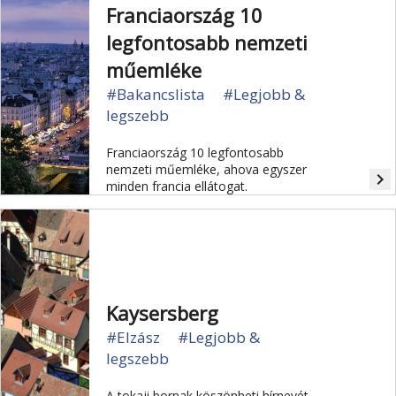
Franciaország 10
legfontosabb nemzeti
műemléke
#Bakancslista
#Legjobb &
legszebb
Franciaország 10 legfontosabb
nemzeti műemléke, ahova egyszer
navigate_next
minden francia ellátogat.
Kaysersberg
#Elzász
#Legjobb &
legszebb
A tokaji bornak köszönheti hírnevét