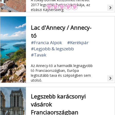
2017 legszebb francia városkája, az
navigate_next
elzászi Kaysersberg.
Lac d'Annecy / Annecy-
tó
#Francia Alpok
#Kerékpár
#Legjobb & legszebb
#Tavak
Az Annecy-tó a harmadik legnagyobb
tó Franciaországban, Európa
legtisztább tava és szépségben sem
navigate_next
utolsó.
Legszebb karácsonyi
vásárok
Franciaországban