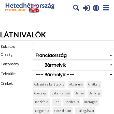
Az oldal sütiket (cookies) használ. További tájékoztatás itt:
Adatvédelmi tájékoztató
Ok
LÁTNIVALÓK
Kulcsszó
Ország
Tartomány
Település
Címkék
Advent és karácsony
Akvárium
Állatkert
Apátság
Bakancslista
Bánya
Barlang
Baszkföld
Bob
Bordeaux
Bretagne
Burgundia
Cote d'Azur
Csillagászat