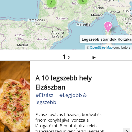
3
Szabadidőpark
Sziget
Szirt és fok
Szurdok
Tavak
Templom és kolostor
Tengerpart
Természet
Természeti park
Toulouse
Túra
Üdülési kártya
Vár és kastély
Városkalauzok
Legszebb strandok Korziká
©
OpenStreetMap
contributors
Városnézés
Vidámpark
Világörökség
1
▶
2
Vízipark
A 10 legszebb hely
Elzászban
#Elzász
#Legjobb &
legszebb
Elzász favázas házaival, borával és
finom konyhájával vonzza a
látogatókat. Bemutatjuk a kelet-
navigate_next
franciaországi ínyenc régió legszebb