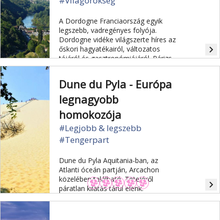
#Világörökség
A Dordogne Franciaország egyik
legszebb, vadregényes folyója.
Dordogne vidéke világszerte híres az
navigate_next
őskori hagyatékairól, változatos
tájáról és gasztronómiájáról. Párizs
után a Dordogne-Périgord megyében
található Franciaországban a legtöbb
Dune du Pyla - Európa
történelmi műemlék minősítésű
helyszín: 15 helyszín szerepel az
legnagyobb
UNESCO világörökség listáján.
homokozója
#Legjobb & legszebb
#Tengerpart
Dune du Pyla Aquitania-ban, az
Atlanti óceán partján, Arcachon
közelében található. Tetejéről
navigate_next
páratlan kilátás tárul elénk.