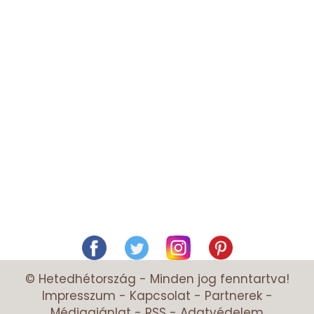
© Hetedhétország - Minden jog fenntartva!
Impresszum
-
Kapcsolat
-
Partnerek
-
Médiaajánlat
-
RSS
-
Adatvédelem