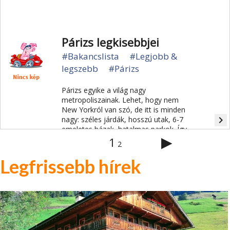
által lakott gránit sziklák jellemzik.
Párizs legkisebbjei
#Bakancslista
#Legjobb &
legszebb
#Párizs
Párizs egyike a világ nagy
metropoliszainak. Lehet, hogy nem
New Yorkról van szó, de itt is minden
navigate_next
nagy: széles járdák, hosszú utak, 6-7
emeletes házak, hatalmas parkok. Így
▶
mindig észrevesszük, ha valami
1
2
kicsibe botlunk.
Legfrissebb hírek