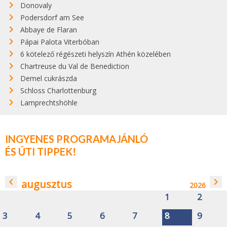
Donovaly
Podersdorf am See
Abbaye de Flaran
Pápai Palota Viterbóban
6 kötelező régészeti helyszín Athén közelében
Chartreuse du Val de Benediction
Demel cukrászda
Schloss Charlottenburg
Lamprechtshöhle
INGYENES PROGRAMAJÁNLÓ
ÉS ÚTI TIPPEK!
navigate_before
navigate_next
augusztus
2026
1
2
3
4
5
6
7
8
9