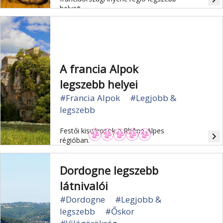
helyeit.
A francia Alpok
legszebb helyei
#Francia Alpok
#Legjobb &
legszebb
Festői kisvárosok a Rhône-Alpes
navigate_next
régióban.
Dordogne legszebb
látnivalói
#Dordogne
#Legjobb &
legszebb
#Őskor