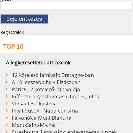
Regisztrálok
TOP 10
A legkeresettebb attrakciók
12 kötelező látnivaló Bretagne-ban
A 10 legszebb hely Elzászban
Párizs 12 kötelező látnivalója
Eiffel-torony látogatása, tippek, infók
Versailles-i kastély
Invalidusok - Napóleon sírja
Felvonók a Mont Blanc-ra
Mont-Saint-Michel
Strasbourg: Látnivalók, érdekességek, tippek