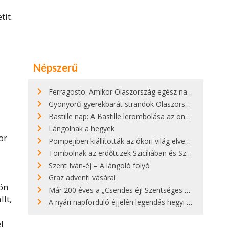
tít.
Népszerű
Ferragosto: Amikor Olaszország egész nap nyaral
Gyönyörű gyerekbarát strandok Olaszországban - megmutatjuk a 15 legjobbat
Bastille nap: A Bastille lerombolása az önkényuralom végét jelentette
Lángolnak a hegyek
or
Pompejiben kiállították az ókori világ elveszett híres szobrának másolatát
Tombolnak az erdőtüzek Szicíliában és Szardínián
Szent Iván-éj – A lángoló folyó
Graz adventi vásárai
ön
Már 200 éves a „Csendes éj! Szentséges éj!”
lt,
A nyári napforduló éjjelén legendás hegyi tüzek világítják meg Zugspitzét
l