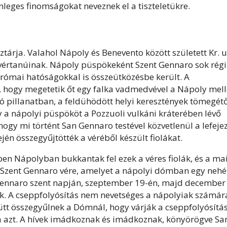
leges finomságokat neveznek el a tiszteletükre.
árja. Valahol Nápoly és Benevento között született Kr. u
y vértanúinak. Nápoly püspökeként Szent Gennaro sok régi
 római hatóságokkal is összeütközésbe került. A
, hogy megetetik őt egy falka vadmedvével a Nápoly mell
ó pillanatban, a feldühödött helyi keresztények tömegétő
 a nápolyi püspököt a Pozzuoli vulkáni kráterében lévő
hogy mi történt San Gennaro testével közvetlenül a lefeje
ején összegyűjtötték a véréből készült fiolákat.
en Nápolyban bukkantak fel ezek a véres fiolák, és a ma
Szent Gennaro vére, amelyet a nápolyi dómban egy nehé
Gennaro szent napján, szeptember 19-én, majd december
ik. A cseppfolyósítás nem nevetséges a nápolyiak számár
ütt összegyűlnek a Dómnál, hogy várják a cseppfolyósítás
lja azt. A hívek imádkoznak és imádkoznak, könyörögve Sa