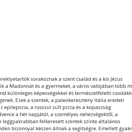
ereklyetartók sorakoznak a szent család és a kis Jézus
etik a Madonnát és a gyermeket, a város valójában több m
mind különleges képességekkel és természetfeletti csodákk
enek. Ezek a szentek, a paleokeresztény Itália eredeti
z epilepszia, a rosszul sült pizza és a kopaszság
vence a hét napjától, a személyes nehézségektől, a
 A leggyakrabban felkeresett szentek szinte általános
en bizonnyal készen állnak a segítségre. Emellett gyak