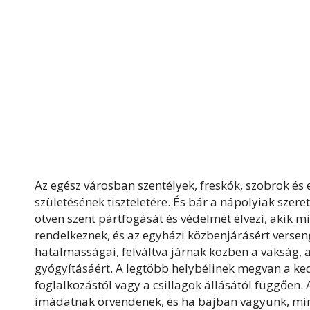
Az egész városban szentélyek, freskók, szobrok és 
születésének tiszteletére. És bár a nápolyiak szer
ötven szent pártfogását és védelmét élvezi, akik 
rendelkeznek, és az egyházi közbenjárásért verseng
hatalmasságai, felváltva járnak közben a vakság, a
gyógyításáért. A legtöbb helybélinek megvan a ked
foglalkozástól vagy a csillagok állásától függően.
imádatnak örvendenek, és ha bajban vagyunk, mind