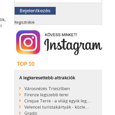
ik,
Regisztrálok
i
TOP 10
A legkeresettebb attrakciók
Városnézés Triesztben
Firenze legszebb terei
Cinque Terre - a világ egyik legszebb partszakasza
Velencei turistakártyák - közlekedés Velencében
Grado