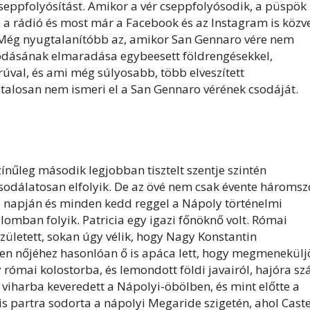
seppfolyósítást. Amikor a vér cseppfolyósodik, a püspök
ó, a rádió és most már a Facebook és az Instagram is közve
. Még nyugtalanítóbb az, amikor San Gennaro vére nem
sodásának elmaradása egybeesett földrengésekkel,
rúval, és ami még súlyosabb, több elveszített
talosan nem ismeri el a San Gennaro vérének csodáját.
ínűleg második legjobban tisztelt szentje szintén
sodálatosan elfolyik. De az övé nem csak évente háromsz
je napján és minden kedd reggel a Nápoly történelmi
mban folyik. Patricia egy igazi főnöknő volt. Római
ületett, sokan úgy vélik, hogy Nagy Konstantin
tlen nőjéhez hasonlóan ő is apáca lett, hogy megmenekülj
római kolostorba, és lemondott földi javairól, hajóra szál
viharba keveredett a Nápolyi-öbölben, és mint előtte a
 is partra sodorta a nápolyi Megaride szigetén, ahol Caste