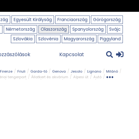
szág
Egyesült Királyság
Franciaország
Görögország
o
Németország
Olaszország
Spanyolország
Svájc
Szlovákia
Szlovénia
Magyarország
Piggyland
ozzászólások
Kapcsolat
Firenze
Friuli
Garda-tó
Genova
Jesolo
Lignano
Milánó
riai tengerpart
Állatkert és akvárium
Alpesi út
Autó
rk
Kerékpár
Kilátó
Legszebb
Ligur tengerpart
Szirt és fok
Szurdok
Tavak
Templom és kolostor