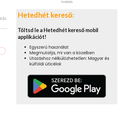
hirdetés
Hetedhét kereső:
tás
Töltsd le a Hetedhét kereső mobil
applikációt!
Egyszerű használat
Megmutatja, mi van a közelben
Utazáshoz nélkülözhetetlen: Magyar és
külföldi úticélok