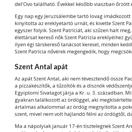
del'Ovo található. Évekkel később viaszban őrzöt
Egy nap egy Jeruzsálembe tartó lovag imádkozott S
kinyitotta az ereklyetartó urnát, és kivette Szent Pa
egyszer folyik. Szent Patríciát, aki szűzen halt meg
élettársat kereső nők Szent Patrizia ereklyéihez 
ilyen égi társkereső tanácsot keresel, minden kedde
Szent Patrícia nővérek megengedik, hogy megcsókol
Szent Antal apát
Az apát Szent Antal, aki nem tévesztendő össze Pado
a pizzakészítők, a tűzoltók és a disznók védőszent
Egyiptomi Sivatagot járja a Kr. u. 3. században. M
gyakran találkozott az ördöggel, aki megkísértett
ártalmas alkalommal az ördög megnyitotta a pokol 
szent, mivel nem volt hajlandó félni az ördögtől, 
Ma a nápolyiak január 17-én tisztelegnek Szent A