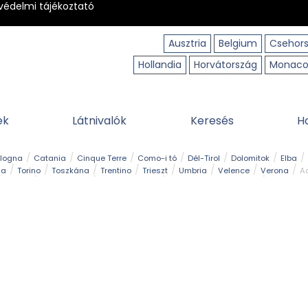
védelmi tájékoztató
Ausztria
Belgium
Csehor
Hollandia
Horvátország
Monac
ek
Látnivalók
Keresés
H
ologna
Catania
Cinque Terre
Como-i tó
Dél-Tirol
Dolomitok
Elba
ia
Torino
Toszkána
Trentino
Trieszt
Umbria
Velence
Verona
Ad
receptek
Filmhelyszín
Hegy és csúcs
I borghi più belli d’Italia
Kalandpa
Park és kert
Szabadidőpark
Szánkópálya
Szentek és ereklyék
Sziget
kség
Vízesés