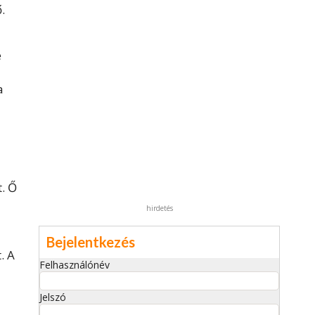
.
e
a
t. Ő
hirdetés
Bejelentkezés
. A
Felhasználónév
Jelszó