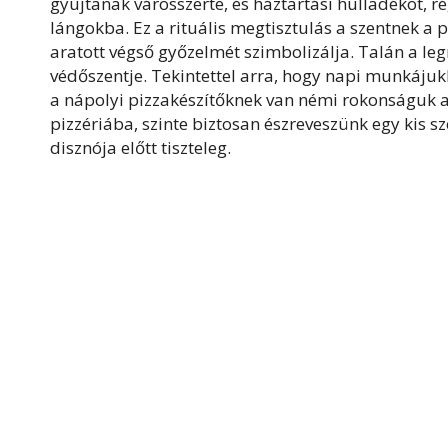
gyújtanak városszerte, és háztartási hulladékot, 
lángokba. Ez a rituális megtisztulás a szentnek a p
aratott végső győzelmét szimbolizálja. Talán a leg
védőszentje. Tekintettel arra, hogy napi munkájuk
a nápolyi pizzakészítőknek van némi rokonságuk a
pizzériába, szinte biztosan észreveszünk egy kis s
disznója előtt tiszteleg.