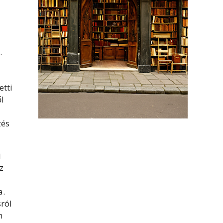
.
etti
l
zés
i
z
a.
ról
n