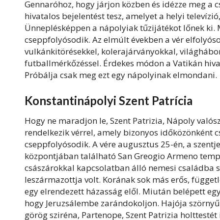
Gennaróhoz, hogy járjon közben és idézze meg a c
hivatalos bejelentést tesz, amelyet a helyi televízi
Ünneplésképpen a nápolyiak tűzijátékot lőnek ki
cseppfolyósodik. Az elmúlt években a vér elfolyó
vulkánkitörésekkel, kolerajárványokkal, világhábo
futballmérkőzéssel. Érdekes módon a Vatikán hiva
Próbálja csak meg ezt egy nápolyinak elmondani.
Konstantinápolyi Szent Patrícia
Hogy ne maradjon le, Szent Patrizia, Nápoly valósz
rendelkezik vérrel, amely bizonyos időközönként c
cseppfolyósodik. A vére augusztus 25-én, a szent
központjában található San Greogio Armeno templo
császárokkal kapcsolatban álló nemesi családba sz
leszármazottja volt. Korának sok más erős, függe
egy elrendezett házasság elől. Miután belépett egy 
hogy Jeruzsálembe zarándokoljon. Hajója szörnyű 
görög sziréna, Partenope, Szent Patrizia holttestét