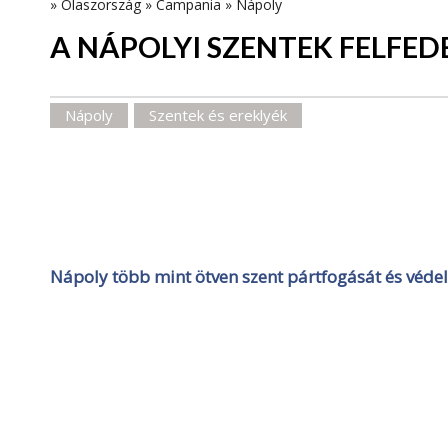
»
Olaszország
»
Campania
»
Nápoly
A NÁPOLYI SZENTEK FELFED
Nápoly
Szentek és ereklyék
Nápoly több mint ötven szent pártfogását és védel