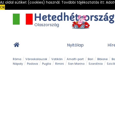
Az oldal sütiket (cookies) használ. További tájékoztatás itt:
Adat
Ok
Olaszország
Nyitólap
Hír
Róma
Városkalauzok
Vatikán
Amalfi-part
Bari
Bibione
B
Nápoly
Padova
Puglia
Rimini
San Marino
Szardínia
Szicíl
Barlang
Bob
Esemény
Ételek és 
Magyar emlékek
Múzeum
Nyaralóhelyek
Ókor
Panoráma út
Tengerpart
Toszkán tengerpart
Túra
Vár és kastély
Világörö