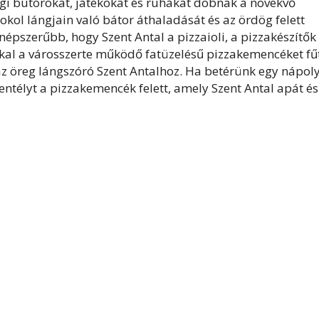
régi bútorokat, játékokat és ruhákat dobnak a növekvő
okol lángjain való bátor áthaladását és az ördög felett
népszerűbb, hogy Szent Antal a pizzaioli, a pizzakészítők
kal a városszerte működő fatüzelésű pizzakemencéket fűt
z öreg lángszóró Szent Antalhoz. Ha betérünk egy nápoly
zentélyt a pizzakemencék felett, amely Szent Antal apát és