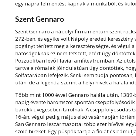
egy napra felmentést kapnak a munkából, és külön
Szent Gennaro
Szent Gennaro a nápolyi firmamentum szent rockszt
272-ben, és egyike volt Nápoly eredeti keresztén
pogányt térített meg a kereszténységre, és végül a
hatóságoknak ez nem tetszett, ezért úgy döntöttek
Pozzuoliban lévő Flaviai amfiteátrumban. Az utols
tartva a rómaiak jóindulatúan úgy döntöttek, hogy
Solfatarában lefejezik. Senki sem tudja pontosan, 
után, de a legenda szerint a helyi hívek a halála id
Több mint 1000 évvel Gennaro halála után, 1389-b
napig évente háromszor spontán cseppfolyósodik 
barokk üvegcsében tárolnak. A cseppfolyósodás 
16-án, végül pedig május első vasárnapján történ
San Gennaro leszármazottai több ezer hívővel egy
szóló híreket. Egy püspök tartja a fiolát és bámu