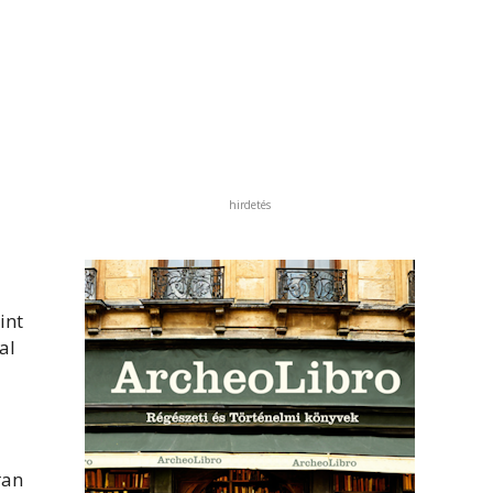
hirdetés
int
al
ran