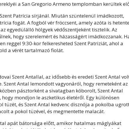
t ereklyéi a San Gregorio Armeno templomban kerültek elő
zent Patrícia sírjánál. Miután szüntelenül imádkozott,
trícia fogát. A fogból vér fröccsent, amely azóta is hetent
, az egyedülálló hölgyek védőszentjeként tisztelik. Az
gyűlnek, hogy szerelemért és házasságért imádkozzanak. H
n reggel 9:30-kor felkeresheted Szent Patriziát, ahol a
d a vérét tartalmazó fiolát.
vai Szent Antallal, az idősebb és eredeti Szent Antal vol
je. Szent Antal lemondott vagyonáról, hogy remeteként az
iközben pásztorként a sivatagban kóborolt, Szent Antal
e, hogy mondjon le aszketikus életéről. Egy különösen
tüzét, és Szent Antal kedvenc disznója a pokolba ugrott
dacolt a pokol tüzével, és megmentette malacát.
ntal apát bátorsága előtt, amikor hatalmas máglyákat