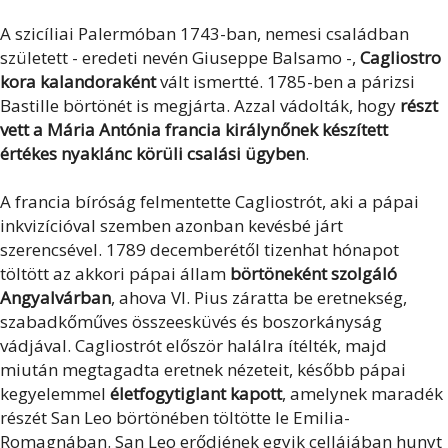
A szicíliai Palermóban 1743-ban, nemesi családban
született - eredeti nevén Giuseppe Balsamo -,
Cagliostro
kora kalandoraként
vált ismertté. 1785-ben a párizsi
Bastille börtönét is megjárta. Azzal vádolták, hogy
részt
vett a Mária Antónia francia királynőnek készített
értékes nyaklánc körüli csalási ügyben
.
A francia bíróság felmentette Cagliostrót, aki a pápai
inkvizícióval szemben azonban kevésbé járt
szerencsével. 1789 decemberétől tizenhat hónapot
töltött az akkori pápai állam
börtöneként szolgáló
Angyalvárban
, ahova VI. Pius záratta be eretnekség,
szabadkőműves összeesküvés és boszorkányság
vádjával. Cagliostrót először halálra ítélték, majd
miután megtagadta eretnek nézeteit, később pápai
kegyelemmel
életfogytiglant kapott
, amelynek maradék
részét San Leo börtönében töltötte le Emilia-
Romagnában. San Leo erődjének egyik cellájában hunyt