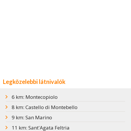
Legközelebbi látnivalók
6 km: Montecopiolo
8 km: Castello di Montebello
9 km: San Marino
11 km: Sant'Agata Feltria