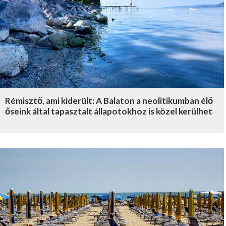
Rémisztő, ami kiderült: A Balaton a neolitikumban élő
őseink által tapasztalt állapotokhoz is közel kerülhet