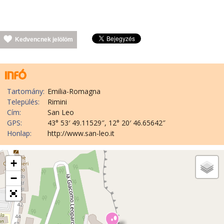
Kedvencnek jelölöm
Tartomány:
Emilia-Romagna
Település:
Rimini
Cím:
San Leo
GPS:
43° 53′ 49.11529″, 12° 20′ 46.65642″
Honlap:
http://www.san-leo.it
+
−