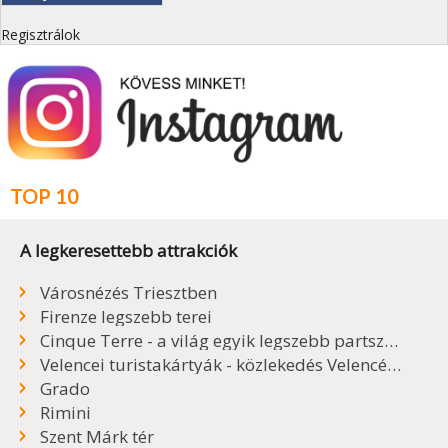
Regisztrálok
TOP 10
A legkeresettebb attrakciók
Városnézés Triesztben
Firenze legszebb terei
Cinque Terre - a világ egyik legszebb partszakasza
Velencei turistakártyák - közlekedés Velencében
Grado
Rimini
Szent Márk tér