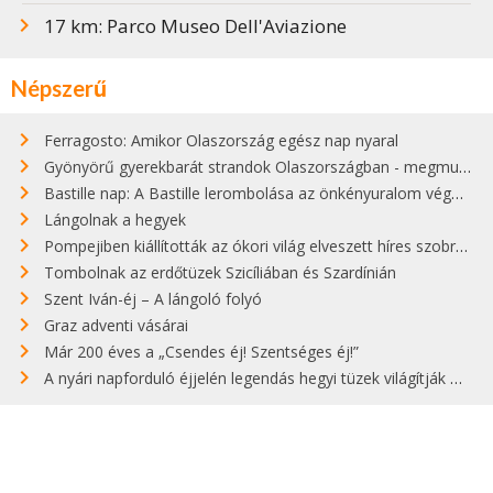
17 km: Parco Museo Dell'Aviazione
Népszerű
Ferragosto: Amikor Olaszország egész nap nyaral
Gyönyörű gyerekbarát strandok Olaszországban - megmutatjuk a 15 legjobbat
Bastille nap: A Bastille lerombolása az önkényuralom végét jelentette
Lángolnak a hegyek
Pompejiben kiállították az ókori világ elveszett híres szobrának másolatát
Tombolnak az erdőtüzek Szicíliában és Szardínián
Szent Iván-éj – A lángoló folyó
Graz adventi vásárai
Már 200 éves a „Csendes éj! Szentséges éj!”
A nyári napforduló éjjelén legendás hegyi tüzek világítják meg Zugspitzét