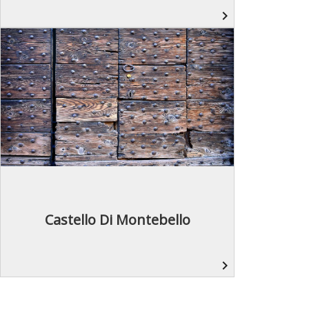
navigate_next
Castello Di Montebello
navigate_next