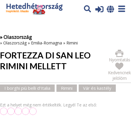
Az oldal sütiket (cookies) használ. További tájékoztatás itt:
Adatvédelmi tájékoztató
Ok
» Olaszország
»
Olaszország
»
Emilia-Romagna
»
Rimini
FORTEZZA DI SAN LEO
Nyomtatás
RIMINI MELLETT
Kedvencnek
jelölöm
I borghi più belli d’Italia
Rimini
Vár és kastély
Ezt a helyet még nem értékelték. Legyél Te az első: