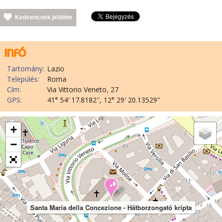
Kedvencnek jelölöm
Tartomány:
Lazio
Település:
Roma
Cím:
Via Vittorio Veneto, 27
GPS:
41° 54′ 17.8182″, 12° 29′ 20.13529″
+
−
Santa Maria della Concezione - Hátborzongató kripta