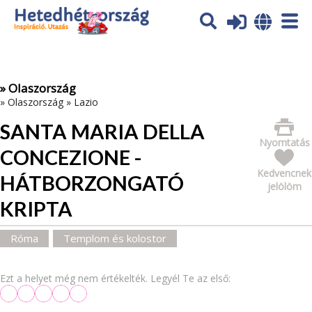
Az oldal sütiket (cookies) használ. További tájékoztatás itt:
Adatvédelmi tájékoztató
Ok
» Olaszország
»
Olaszország
»
Lazio
SANTA MARIA DELLA
Nyomtatás
CONCEZIONE -
Kedvencnek
HÁTBORZONGATÓ
jelölöm
KRIPTA
Róma
Templom és kolostor
Ezt a helyet még nem értékelték. Legyél Te az első: