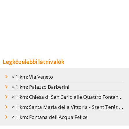
Legközelebbi látnivalók
< 1 km: Via Veneto
< 1 km: Palazzo Barberini
< 1 km: Chiesa di San Carlo alle Quattro Fontane - Borromini tervezte gyönyörű barokk templom Rómában
< 1 km: Santa Maria della Vittoria - Szent Teréz extázisa Rómában
< 1 km: Fontana dell'Acqua Felice