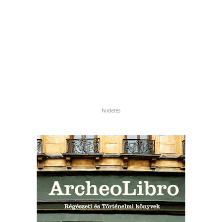
hirdetés