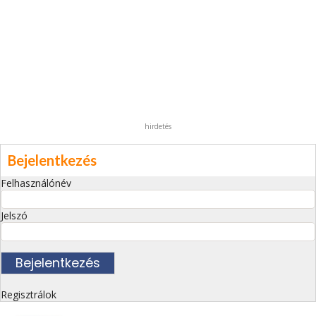
hirdetés
Bejelentkezés
Felhasználónév
Jelszó
Regisztrálok