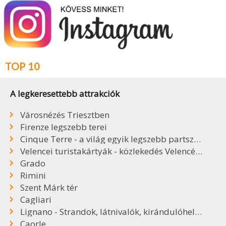
TOP 10
A legkeresettebb attrakciók
Városnézés Triesztben
Firenze legszebb terei
Cinque Terre - a világ egyik legszebb partszakasza
Velencei turistakártyák - közlekedés Velencében
Grado
Rimini
Szent Márk tér
Cagliari
Lignano - Strandok, látnivalók, kirándulóhelyek
Caorle