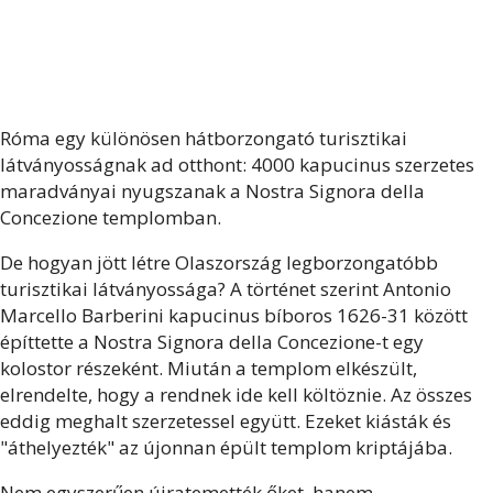
Róma egy különösen hátborzongató turisztikai
látványosságnak ad otthont: 4000 kapucinus szerzetes
maradványai nyugszanak a Nostra Signora della
Concezione templomban.
De hogyan jött létre Olaszország legborzongatóbb
turisztikai látványossága? A történet szerint Antonio
Marcello Barberini kapucinus bíboros 1626-31 között
építtette a Nostra Signora della Concezione-t egy
kolostor részeként. Miután a templom elkészült,
elrendelte, hogy a rendnek ide kell költöznie. Az összes
eddig meghalt szerzetessel együtt. Ezeket kiásták és
"áthelyezték" az újonnan épült templom kriptájába.
Nem egyszerűen újratemették őket, hanem