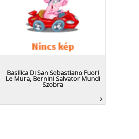
Basilica Di San Sebastiano Fuori
Le Mura, Bernini Salvator Mundi
Szobra
navigate_next