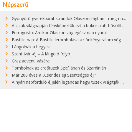
Népszerű
Gyönyörű gyerekbarát strandok Olaszországban - megmutatjuk a 15 legjobbat
A cicák világnapján fényképeztük ezt a bokor alatt hűsölő cicát Kisorosziban
Ferragosto: Amikor Olaszország egész nap nyaral
Bastille nap: A Bastille lerombolása az önkényuralom végét jelentette
Lángolnak a hegyek
Szent Iván-éj – A lángoló folyó
Graz adventi vásárai
Tombolnak az erdőtüzek Szicíliában és Szardínián
Már 200 éves a „Csendes éj! Szentséges éj!”
A nyári napforduló éjjelén legendás hegyi tüzek világítják meg Zugspitzét