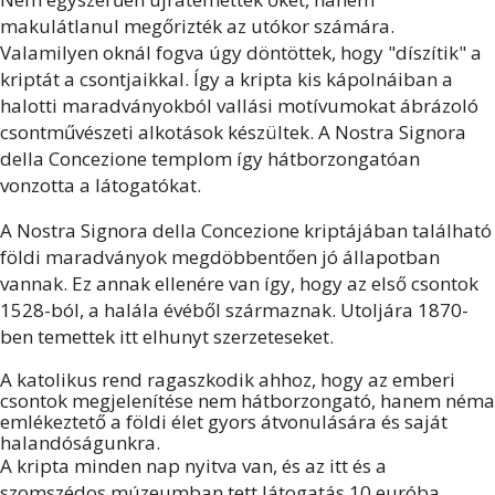
makulátlanul megőrizték az utókor számára.
Valamilyen oknál fogva úgy döntöttek, hogy "díszítik" a
kriptát a csontjaikkal. Így a kripta kis kápolnáiban a
halotti maradványokból vallási motívumokat ábrázoló
csontművészeti alkotások készültek. A Nostra Signora
della Concezione templom így hátborzongatóan
vonzotta a látogatókat.
A Nostra Signora della Concezione kriptájában található
földi maradványok megdöbbentően jó állapotban
vannak. Ez annak ellenére van így, hogy az első csontok
1528-ból, a halála évéből származnak. Utoljára 1870-
ben temettek itt elhunyt szerzeteseket.
A katolikus rend ragaszkodik ahhoz, hogy az emberi
csontok megjelenítése nem hátborzongató, hanem néma
emlékeztető a földi élet gyors átvonulására és saját
halandóságunkra.
A kripta minden nap nyitva van, és az itt és a
szomszédos múzeumban tett látogatás 10 euróba