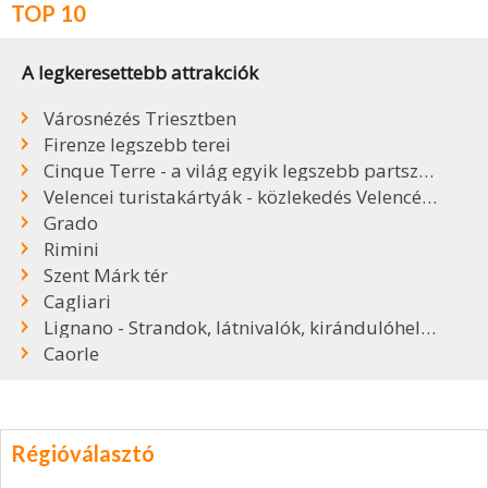
TOP 10
A legkeresettebb attrakciók
Városnézés Triesztben
Firenze legszebb terei
Cinque Terre - a világ egyik legszebb partszakasza
Velencei turistakártyák - közlekedés Velencében
Grado
Rimini
Szent Márk tér
Cagliari
Lignano - Strandok, látnivalók, kirándulóhelyek
Caorle
Régióválasztó