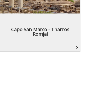
Capo San Marco - Tharros
Romjai
navigate_next