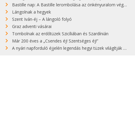
Bastille nap: A Bastille lerombolása az önkényuralom végét jelentette
Lángolnak a hegyek
Szent Iván-éj – A lángoló folyó
Graz adventi vásárai
Tombolnak az erdőtüzek Szicíliában és Szardínián
Már 200 éves a „Csendes éj! Szentséges éj!”
A nyári napforduló éjjelén legendás hegyi tüzek világítják meg Zugspitzét