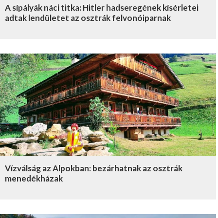
A sípályák náci titka: Hitler hadseregének kísérletei
adtak lendületet az osztrák felvonóiparnak
Vízválság az Alpokban: bezárhatnak az osztrák
menedékházak