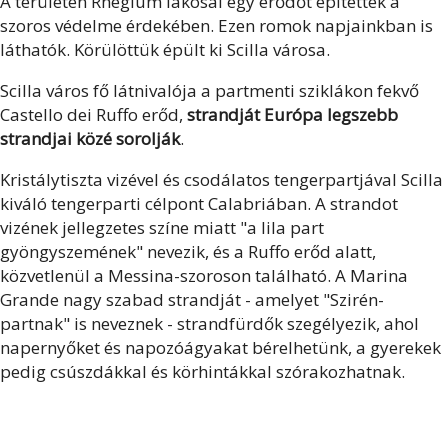
A területén Rhegium lakosai egy erődőt építettek a
szoros védelme érdekében. Ezen romok napjainkban is
láthatók. Körülöttük épült ki Scilla városa.
Scilla város fő látnivalója a partmenti sziklákon fekvő
Castello dei Ruffo erőd,
strandját Európa legszebb
strandjai közé sorolják
.
Kristálytiszta vizével és csodálatos tengerpartjával Scilla
kiváló tengerparti célpont Calabriában. A strandot
vizének jellegzetes színe miatt "a lila part
gyöngyszemének" nevezik, és a Ruffo erőd alatt,
közvetlenül a Messina-szoroson található. A Marina
Grande nagy szabad strandját - amelyet "Szirén-
partnak" is neveznek - strandfürdők szegélyezik, ahol
napernyőket és napozóágyakat bérelhetünk, a gyerekek
pedig csúszdákkal és körhintákkal szórakozhatnak.