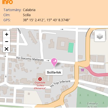
Tartomány:
Calabria
Cím:
Scilla
GPS:
38° 15′ 2.412″, 15° 43′ 8.3748″
+
−
Scilla-fok