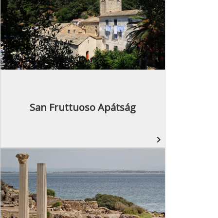
San Fruttuoso Apátság
navigate_next