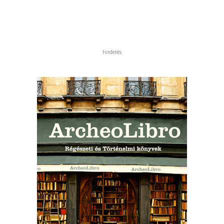
hirdetés