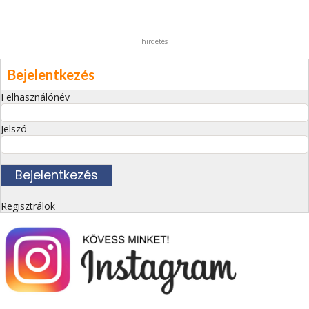
hirdetés
Bejelentkezés
Felhasználónév
Jelszó
Regisztrálok