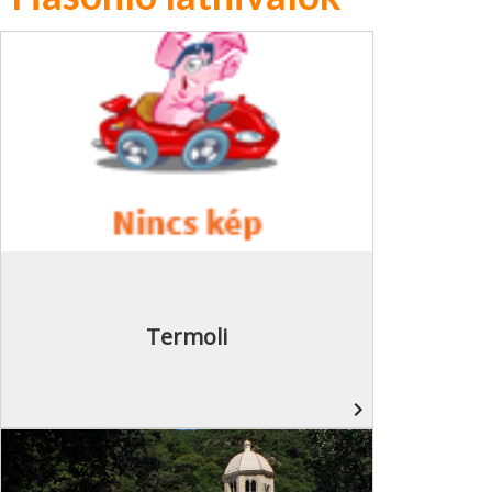
Termoli
navigate_next