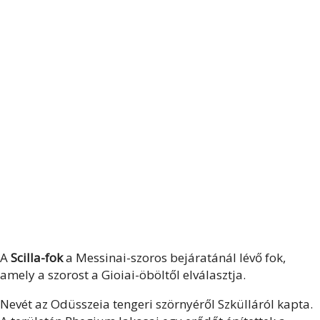
A
Scilla-fok
a Messinai-szoros bejáratánál lévő fok,
amely a szorost a Gioiai-öböltől elválasztja.
Nevét az Odüsszeia tengeri szörnyéről Szkülláról kapta.