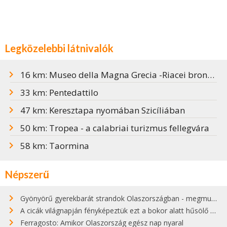
Legközelebbi látnivalók
16 km: Museo della Magna Grecia -Riacei bronzszobrok
33 km: Pentedattilo
47 km: Keresztapa nyomában Szicíliában
50 km: Tropea - a calabriai turizmus fellegvára
58 km: Taormina
Népszerű
Gyönyörű gyerekbarát strandok Olaszországban - megmutatjuk a 15 legjobbat
A cicák világnapján fényképeztük ezt a bokor alatt hűsölő cicát Kisorosziban
Ferragosto: Amikor Olaszország egész nap nyaral