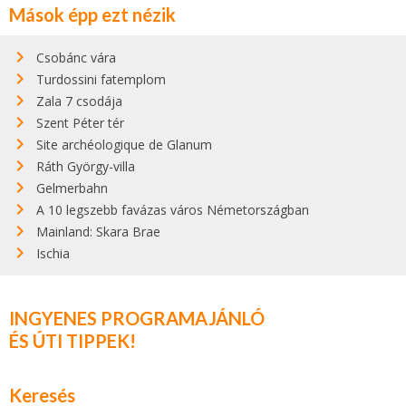
Mások épp ezt nézik
Csobánc vára
Turdossini fatemplom
Zala 7 csodája
Szent Péter tér
Site archéologique de Glanum
Ráth György-villa
Gelmerbahn
A 10 legszebb favázas város Németországban
Mainland: Skara Brae
Ischia
INGYENES PROGRAMAJÁNLÓ
ÉS ÚTI TIPPEK!
Keresés