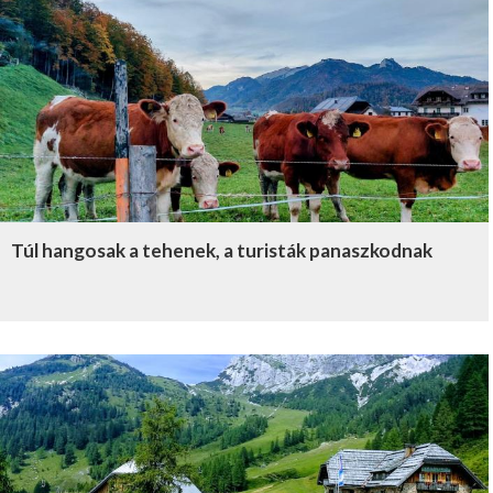
Túl hangosak a tehenek, a turisták panaszkodnak