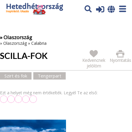
Az oldal sütiket (cookies) használ. További tájékoztatás itt:
Adatvédelmi tájékoztató
Ok
» Olaszország
»
Olaszország
»
Calabria
SCILLA-FOK
Kedvencnek
Nyomtatás
jelölöm
Szirt és fok
Tengerpart
Ezt a helyet még nem értékelték. Legyél Te az első: