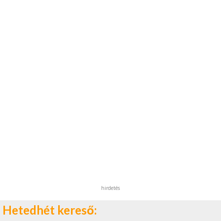
hirdetés
Hetedhét kereső: