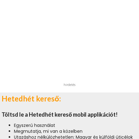
hirdetés
Hetedhét kereső:
Töltsd le a Hetedhét kereső mobil applikációt!
Egyszerű használat
Megmutatja, mi van a közelben
Utazáshoz nélkülözhetetlen: Magyar és külföldi úticélok