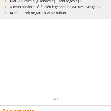
Már 200 éves a „Csendes éj! Szentséges éj!”
A nyári napforduló éjjelén legendás hegyi tüzek világítják meg Zugspitzét
Krampuszok riogatnak Ausztriában
hirdetés