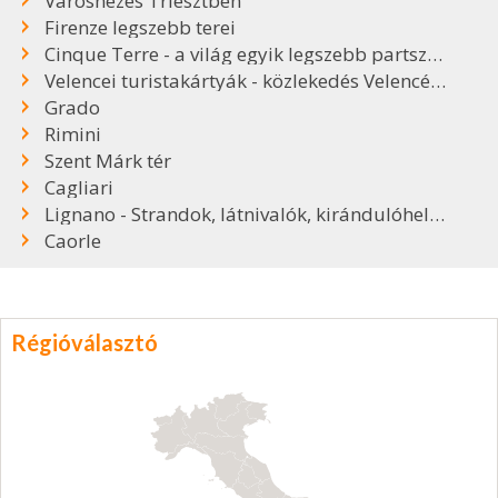
Városnézés Triesztben
Firenze legszebb terei
Cinque Terre - a világ egyik legszebb partszakasza
Velencei turistakártyák - közlekedés Velencében
Grado
Rimini
Szent Márk tér
Cagliari
Lignano - Strandok, látnivalók, kirándulóhelyek
Caorle
Régióválasztó