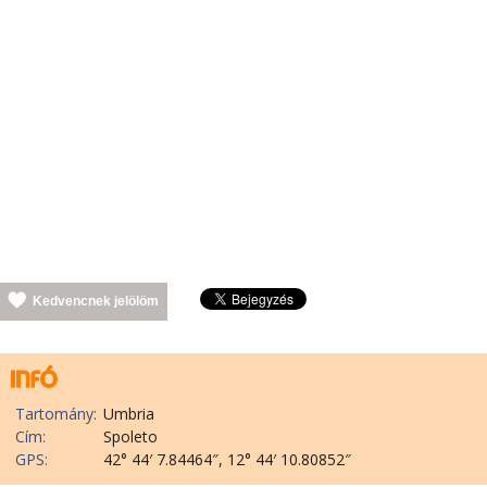
Kedvencnek jelölöm
Tartomány:
Umbria
Cím:
Spoleto
GPS:
42° 44′ 7.84464″, 12° 44′ 10.80852″