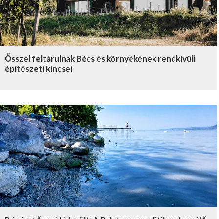
Ősszel feltárulnak Bécs és környékének rendkívüli
építészeti kincsei