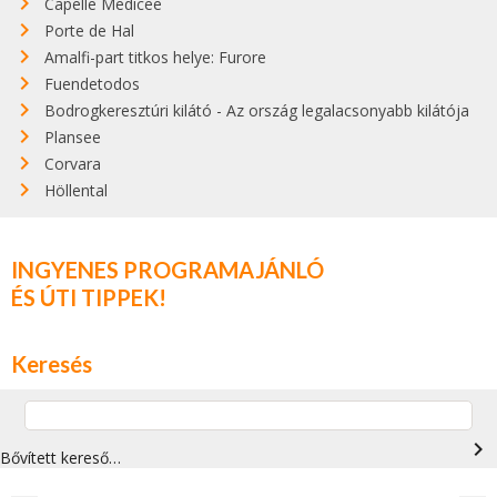
Capelle Medicee
Porte de Hal
Amalfi-part titkos helye: Furore
Fuendetodos
Bodrogkeresztúri kilátó - Az ország legalacsonyabb kilátója
Plansee
Corvara
Höllental
INGYENES PROGRAMAJÁNLÓ
ÉS ÚTI TIPPEK!
Keresés
navigate_next
Bővített kereső…