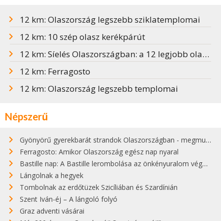
12 km: Olaszország legszebb sziklatemplomai
12 km: 10 szép olasz kerékpárút
12 km: Síelés Olaszországban: a 12 legjobb olasz síközpont
12 km: Ferragosto
12 km: Olaszország legszebb templomai
Népszerű
Gyönyörű gyerekbarát strandok Olaszországban - megmutatjuk a 15 legjobbat
Ferragosto: Amikor Olaszország egész nap nyaral
Bastille nap: A Bastille lerombolása az önkényuralom végét jelentette
Lángolnak a hegyek
Tombolnak az erdőtüzek Szicíliában és Szardínián
Szent Iván-éj – A lángoló folyó
Graz adventi vásárai