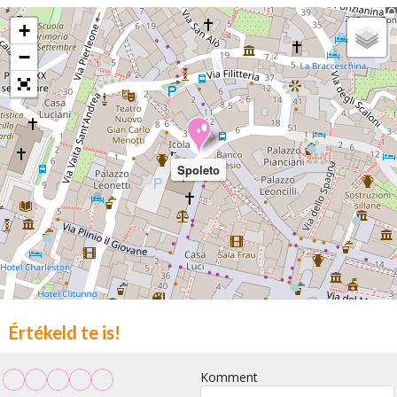
+
−
Spoleto
Értékeld te is!
Komment