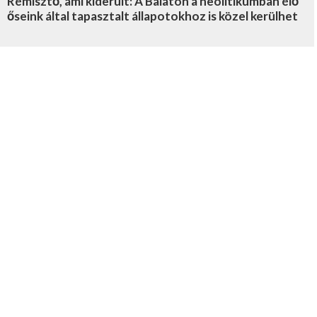
Rémisztő, ami kiderült: A Balaton a neolitikumban élő
őseink által tapasztalt állapotokhoz is közel kerülhet