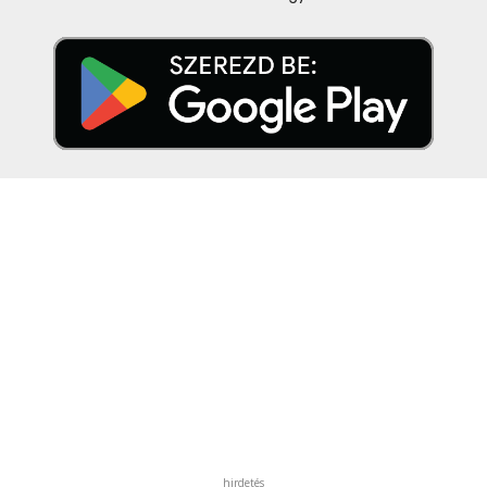
hirdetés