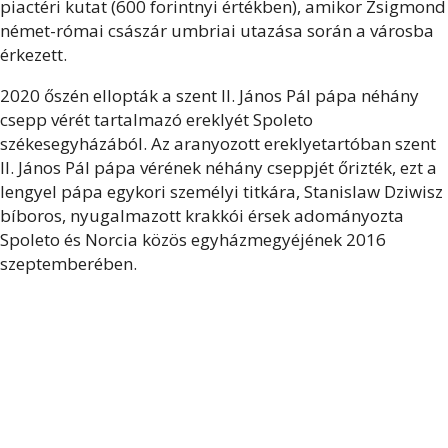
piactéri kutat (600 forintnyi értékben), amikor Zsigmond
német-római császár umbriai utazása során a városba
érkezett.
2020 őszén ellopták a szent II. János Pál pápa néhány
csepp vérét tartalmazó ereklyét Spoleto
székesegyházából. Az aranyozott ereklyetartóban szent
II. János Pál pápa vérének néhány cseppjét őrizték, ezt a
lengyel pápa egykori személyi titkára, Stanislaw Dziwisz
bíboros, nyugalmazott krakkói érsek adományozta
Spoleto és Norcia közös egyházmegyéjének 2016
szeptemberében.