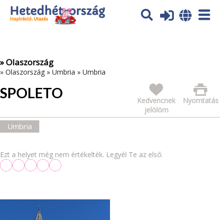
Az oldal sütiket (cookies) használ. További tájékoztatás itt:
Adatvédelmi tájékoztató
Ok
» Olaszország
»
Olaszország
»
Umbria
»
Umbria
SPOLETO
Kedvencnek
Nyomtatás
jelölöm
Umbria
Ezt a helyet még nem értékelték. Legyél Te az első: