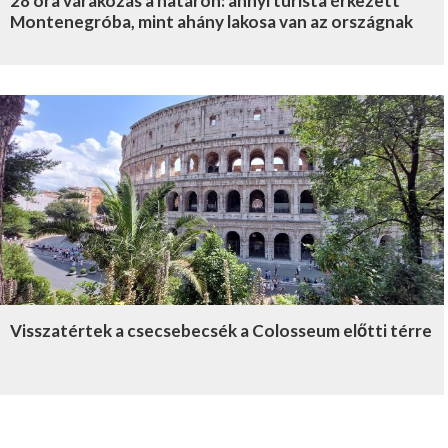
28 óra várakozás a határon: annyi turista érkezett
Montenegróba, mint ahány lakosa van az országnak
Visszatértek a csecsebecsék a Colosseum előtti térre