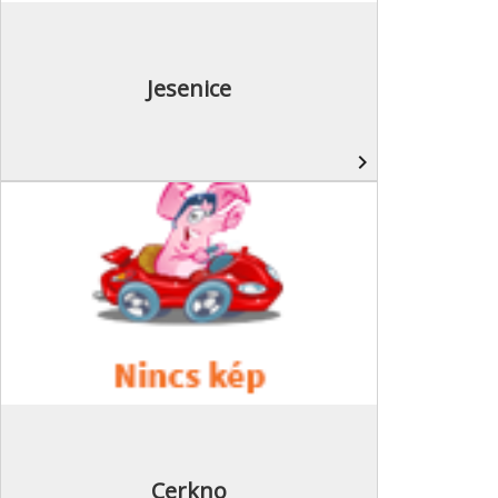
Jesenice
navigate_next
Cerkno