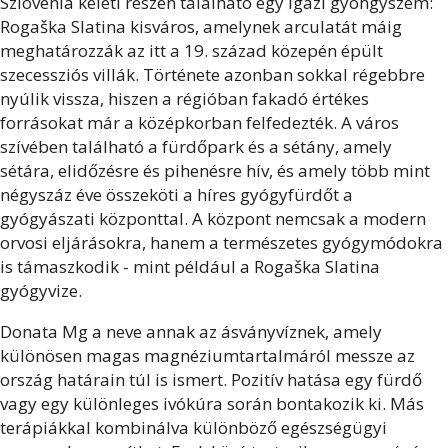
Szlovénia keleti részén található egy igazi gyöngyszem:
Rogaška Slatina kisváros, amelynek arculatát máig
meghatározzák az itt a 19. század közepén épült
szecessziós villák. Története azonban sokkal régebbre
nyúlik vissza, hiszen a régióban fakadó értékes
forrásokat már a középkorban felfedezték. A város
szívében található a fürdőpark és a sétány, amely
sétára, elidőzésre és pihenésre hív, és amely több mint
négyszáz éve összeköti a híres gyógyfürdőt a
gyógyászati központtal. A központ nemcsak a modern
orvosi eljárásokra, hanem a természetes gyógymódokra
is támaszkodik - mint például a Rogaška Slatina
gyógyvize.
Donata Mg a neve annak az ásványvíznek, amely
különösen magas magnéziumtartalmáról messze az
ország határain túl is ismert. Pozitív hatása egy fürdő
vagy egy különleges ivókúra során bontakozik ki. Más
terápiákkal kombinálva különböző egészségügyi