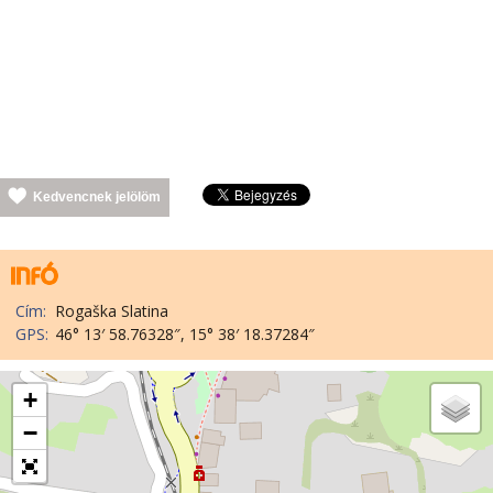
Kedvencnek jelölöm
Cím:
Rogaška Slatina
GPS:
46° 13′ 58.76328″, 15° 38′ 18.37284″
+
−