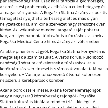
panaszokon segíthet. Ezek közé tartozik a gyomorégés,
az emésztési problémák, az elhízás, a cukorbetegség és
a magas vérnyomás. A Rogaška Slatina ásványvíz pozitív
támogatást nyújthat a terhesség alatt és más olyan
helyzetekben is, amikor a szervezet nagy stressznek van
kitéve. Az ivókúrához minden látogató saját poharat
kap, amelyet naponta többször is a forráshoz visznek a
Rogaška Medical Centre híres ásványvíz ivótermében.
Az aktív pihenésre vágyók Rogaška Slatina környékén is
megtalálják a számításukat. A város körüli, különböző
nehézségű sétautak tökéletesek a túrázáshoz, és a
kerékpározás szerelmesei is számos útvonalat találnak a
környéken. A Vonarje-tóhoz vezető útvonal különösen
népszerű a kerékpárosok körében.
Akár a borok szerelmesei, akár a történelemrajongók
vagy a nagyszerű kézművesség rajongói - Rogaška
Slatina kulturális kínálata minden ízlést kielégít. A
Rogaška borút borospincéiben a helyi borok mellett