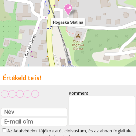
Rogaška Slatina
Értékeld te is!
Komment
Az
Adatvédelmi tájékoztatót
elolvastam, és az abban foglaltakat