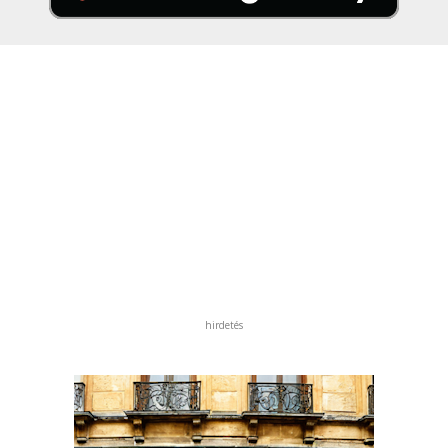
hirdetés