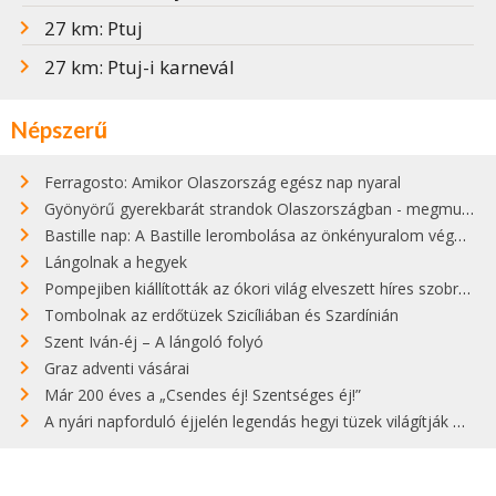
27 km: Ptuj
27 km: Ptuj-i karnevál
Népszerű
Ferragosto: Amikor Olaszország egész nap nyaral
Gyönyörű gyerekbarát strandok Olaszországban - megmutatjuk a 15 legjobbat
Bastille nap: A Bastille lerombolása az önkényuralom végét jelentette
Lángolnak a hegyek
Pompejiben kiállították az ókori világ elveszett híres szobrának másolatát
Tombolnak az erdőtüzek Szicíliában és Szardínián
Szent Iván-éj – A lángoló folyó
Graz adventi vásárai
Már 200 éves a „Csendes éj! Szentséges éj!”
A nyári napforduló éjjelén legendás hegyi tüzek világítják meg Zugspitzét