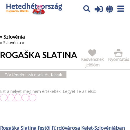
Az oldal sütiket (cookies) használ. További tájékoztatás itt:
Adatvédelmi tájékoztató
Ok
» Szlovénia
»
Szlovénia
»
ROGAŠKA SLATINA
Kedvencnek
Nyomtatás
jelölöm
Történelmi városok és falvak
Ezt a helyet még nem értékelték. Legyél Te az első:
Rogaška Slatina festői fürdővárosa Kelet-Szlovéniában