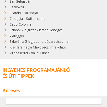
San Sebastián
Csallóköz
Szardínia strandjai
Chioggia - Sottomarina
Capo Colonna
Schöckl - a graziak kirándulóhegye
Viareggio
Szlovénia 5 legjobb fürdőparadicsoma
Kis-Hárs-hegyi Makovecz Imre-kilátó
Villnössertal / Val di Funes
INGYENES PROGRAMAJÁNLÓ
ÉS ÚTI TIPPEK!
Keresés