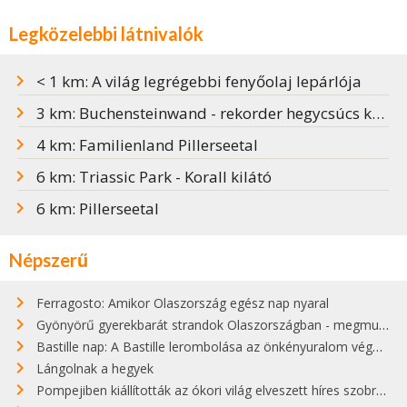
Legközelebbi látnivalók
< 1 km: A világ legrégebbi fenyőolaj lepárlója
3 km: Buchensteinwand - rekorder hegycsúcs kereszttel
4 km: Familienland Pillerseetal
6 km: Triassic Park - Korall kilátó
6 km: Pillerseetal
Népszerű
Ferragosto: Amikor Olaszország egész nap nyaral
Gyönyörű gyerekbarát strandok Olaszországban - megmutatjuk a 15 legjobbat
Bastille nap: A Bastille lerombolása az önkényuralom végét jelentette
Lángolnak a hegyek
Pompejiben kiállították az ókori világ elveszett híres szobrának másolatát