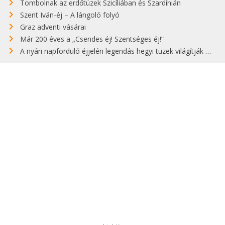
Tombolnak az erdőtüzek Szicíliában és Szardínián
Szent Iván-éj – A lángoló folyó
Graz adventi vásárai
Már 200 éves a „Csendes éj! Szentséges éj!”
A nyári napforduló éjjelén legendás hegyi tüzek világítják meg Zugspitzét