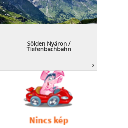
Sölden Nyáron /
Tiefenbachbahn
navigate_next