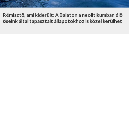
Rémisztő, ami kiderült: A Balaton a neolitikumban élő
őseink által tapasztalt állapotokhoz is közel kerülhet