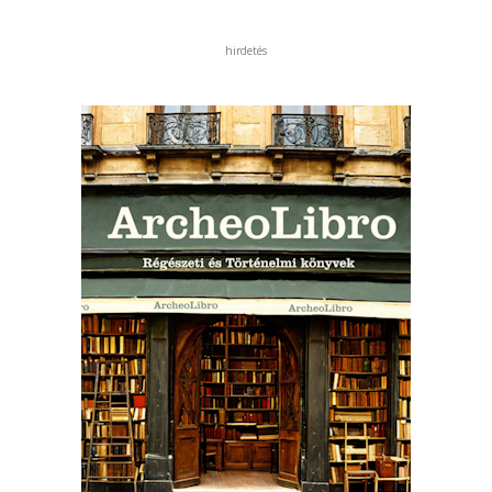
hirdetés