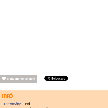
Kedvencnek jelölöm
Tartomány:
Tirol