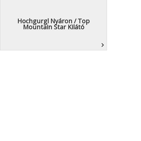
Hochgurgl Nyáron / Top
Mountain Star Kilátó
navigate_next