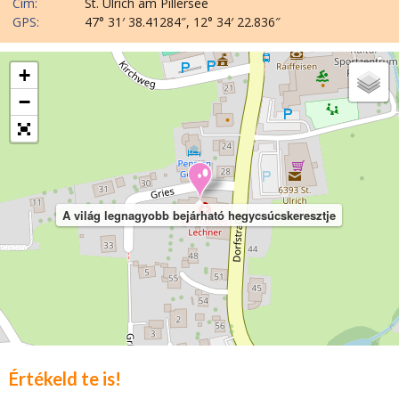
Cím:
St. Ulrich am Pillersee
GPS:
47° 31′ 38.41284″, 12° 34′ 22.836″
+
−
A világ legnagyobb bejárható hegycsúcskeresztje
Értékeld te is!