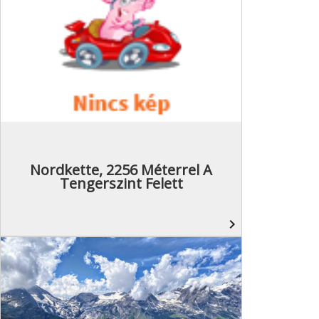
Nordkette, 2256 Méterrel A
Tengerszint Felett
navigate_next