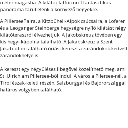
méter magasba. A kilátóplatformról fantasztikus
panoráma tárul elénk a környező hegyekre.
A PillerseeTalra, a Kitzbüheli-Alpok csúcsaira, a Loferer
és a Leoganger Steinberge hegységre nyíló kilátást négy
kilátóteraszról élvezhetjük. A Jakobskreuz tövében egy
kis hegyi kápolna található. A Jakabskreuz a Szent
Jakab-úton található óriási kereszt a zarándokok kedvelt
zarándokhelye is.
A kereszt egy négyüléses libegővel közelíthető meg, ami
St. Ulrich am Pillersee-ből indul. A város a Pilersee-nél, a
Tirol észak-keleti részén, Salzburggal és Bajorországgal
határos völgyben található.