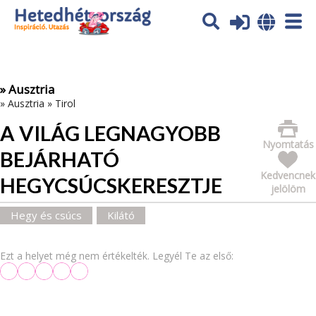
Az oldal sütiket (cookies) használ. További tájékoztatás itt:
Adatvédelmi tájékoztató
Ok
» Ausztria
»
Ausztria
»
Tirol
A VILÁG LEGNAGYOBB
Nyomtatás
BEJÁRHATÓ
Kedvencnek
HEGYCSÚCSKERESZTJE
jelölöm
Hegy és csúcs
Kilátó
Ezt a helyet még nem értékelték. Legyél Te az első: