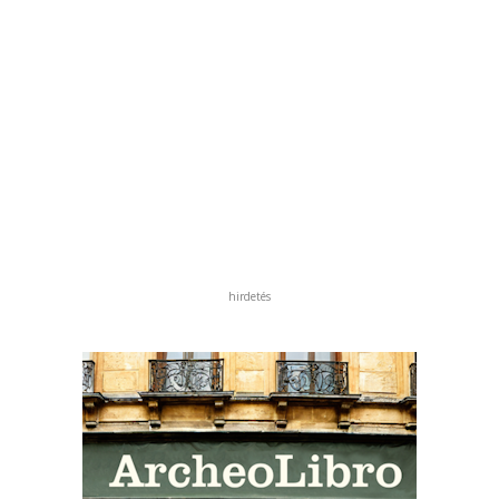
hirdetés