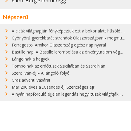
6 km: Burg Sommeregg
Népszerű
A cicák világnapján fényképeztük ezt a bokor alatt hűsölő cicát Kisorosziban
Gyönyörű gyerekbarát strandok Olaszországban - megmutatjuk a 15 legjobbat
Ferragosto: Amikor Olaszország egész nap nyaral
Bastille nap: A Bastille lerombolása az önkényuralom végét jelentette
Lángolnak a hegyek
Tombolnak az erdőtüzek Szicíliában és Szardínián
Szent Iván-éj – A lángoló folyó
Graz adventi vásárai
Már 200 éves a „Csendes éj! Szentséges éj!”
A nyári napforduló éjjelén legendás hegyi tüzek világítják meg Zugspitzét