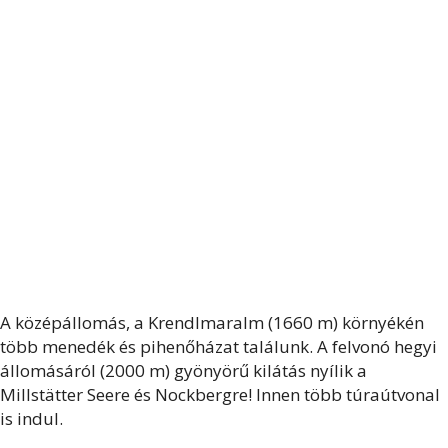
A középállomás, a Krendlmaralm (1660 m) környékén
több menedék és pihenőházat találunk. A felvonó hegyi
állomásáról (2000 m) gyönyörű kilátás nyílik a
Millstätter Seere és Nockbergre! Innen több túraútvonal
is indul.