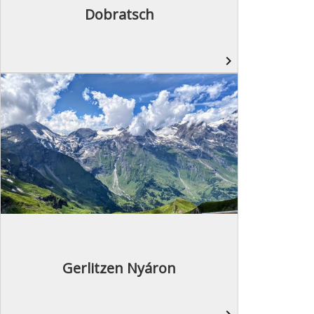
Dobratsch
navigate_next
Gerlitzen Nyáron