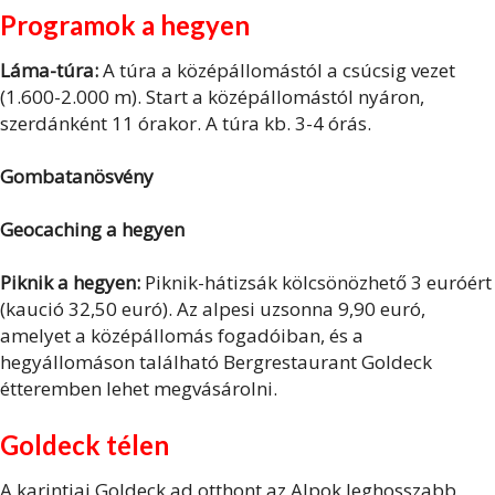
Programok a hegyen
Láma-túra:
A túra a középállomástól a csúcsig vezet
(1.600-2.000 m). Start a középállomástól nyáron,
szerdánként 11 órakor. A túra kb. 3-4 órás.
Gombatanösvény
Geocaching a hegyen
Piknik a hegyen:
Piknik-hátizsák kölcsönözhető 3 euróért
(kaució 32,50 euró). Az alpesi uzsonna 9,90 euró,
amelyet a középállomás fogadóiban, és a
hegyállomáson található Bergrestaurant Goldeck
étteremben lehet megvásárolni.
Goldeck télen
A karintiai Goldeck ad otthont az Alpok leghosszabb