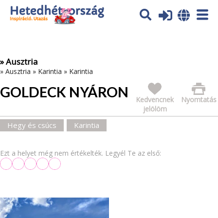
Az oldal sütiket (cookies) használ. További tájékoztatás itt:
Adatvédelmi tájékoztató
Ok
» Ausztria
»
Ausztria
»
Karintia
»
Karintia
GOLDECK NYÁRON
Kedvencnek
Nyomtatás
jelölöm
Hegy és csúcs
Karintia
Ezt a helyet még nem értékelték. Legyél Te az első: