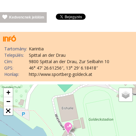
Kedvencnek jelölöm
Tartomány:
Karintia
Település:
Spittal an der Drau
Cím:
9800 Spittal an der Drau, Zur Seilbahn 10
GPS:
46° 47′ 26.61256″, 13° 29′ 6.18418″
Honlap:
http://www.sportberg-goldeck.at
+
−