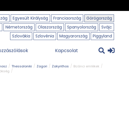
szág
Egyesült Királyság
Franciaország
Görögország
o
Németország
Olaszország
Spanyolország
Svájc
Szlovákia
Szlovénia
Magyarország
Piggyland
ozzászólások
Kapcsolat
hosz
Thessaloniki
Zagori
Zakynthos
Bizánci emlékek
rökség