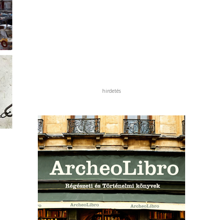
hirdetés