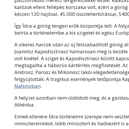
pásztorokból merész tengerészekké lettek. Ráadásu
kalózok elleni fellépés korszaka volt, ezért a görö
készen 120 hajóval, 45.000 összteherbírással, 540
Így Ídra a görög tengeri erők központja lett. A fo
beírta a történelembe a kis szigetet és egész Euró
A sikeres harcok után az új felszabadított görög á
Joannisz Kapodisztriasz hamarosan meg is kezdte a
volt kivétel. A sziget és Kapodisztriasz között 
megtagadta a háborús kártérítés megfizetését. Az í
Androsz, Parosz és Mikonosz lakói elégedetlensége
felgyújtották. A tragikus események tetőpontja K
Nafplioban
.
A helyzet azonban nem oldódott meg, és a gazdasági
Athénba.
Ennek ellenére Ídra történelmi szerepe nem vesztet
miniszterelnököt, több minisztert és hadvezért is