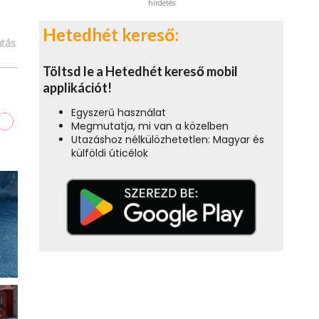
hirdetés
Hetedhét kereső:
tás
Töltsd le a Hetedhét kereső mobil
applikációt!
Egyszerű használat
Megmutatja, mi van a közelben
Utazáshoz nélkülözhetetlen: Magyar és
külföldi úticélok