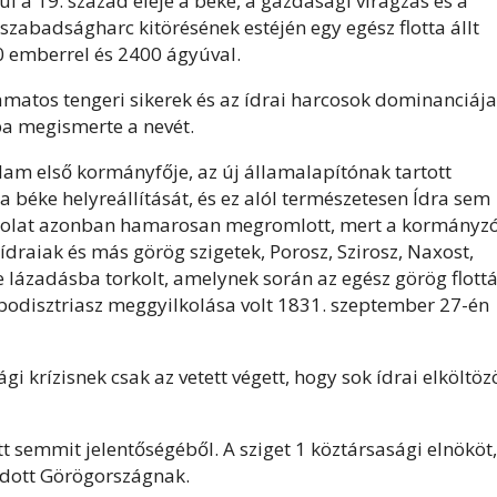
l a 19. század eleje a béke, a gazdasági virágzás és a
g szabadságharc kitörésének estéjén egy egész flotta állt
0 emberrel és 2400 ágyúval.
lyamatos tengeri sikerek és az ídrai harcosok dominanciája
pa megismerte a nevét.
llam első kormányfője, az új államalapítónak tartott
 béke helyreállítását, és ez alól természetesen Ídra sem
kapcsolat azonban hamarosan megromlott, mert a kormányz
draiak és más görög szigetek, Porosz, Szirosz, Naxost,
 lázadásba torkolt, amelynek során az egész görög flottá
apodisztriasz meggyilkolása volt 1831. szeptember 27-én
 krízisnek csak az vetett végett, hogy sok ídrai elköltöz
t semmit jelentőségéből. A sziget 1 köztársasági elnököt,
 adott Görögországnak.