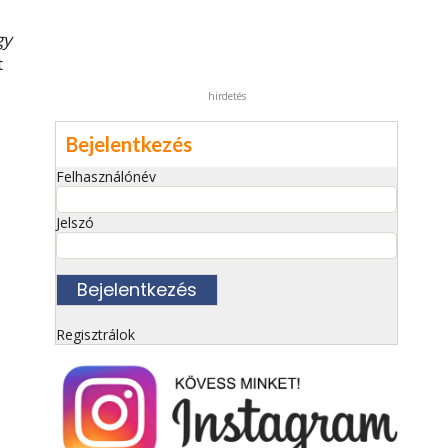
gy
t
hirdetés
Bejelentkezés
Felhasználónév
Jelszó
Regisztrálok