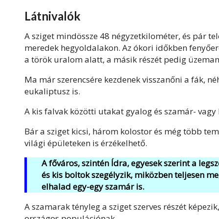
Látnivalók
A sziget mindössze 48 négyzetkilométer, és pár te
meredek hegyoldalakon. Az ókori időkben fenyőerd
a török uralom alatt, a másik részét pedig üzeman
Ma már szerencsére kezdenek visszanőni a fák, néhá
eukaliptusz is.
A kis falvak közötti utakat gyalog és szamár- vagy l
Bár a sziget kicsi, három kolostor és még több tem
világi épületeken is érzékelhető.
A főváros, szintén Ídra, egyesek szerint a le
és kis boltok szegélyzik, miközben teljesen me
elhalad egy-egy szamár is.
A szamarak tényleg a sziget szerves részét képezik,
országos populációnak.