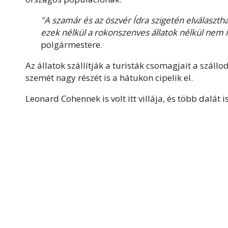
"A szamár és az öszvér Ídra szigetén elválaszt
ezek nélkül a rokonszenves állatok nélkül nem i
polgármestere.
Az állatok szállítják a turisták csomagjait a száll
szemét nagy részét is a hátukon cipelik el.
Leonard Cohennek is volt itt villája, és több dalát is 