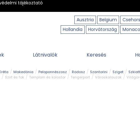
védelmi tájékoztató
Ausztria
Belgium
Csehor
Hollandia
Horvátország
Monac
ek
Látnivalók
Keresés
H
Kréta
Makedónia
Peloponnészosz
Rodosz
Szantorini
Sziget
Szkiat
Szirt és fok
Templom és kolostor
Tengerpart
Városkalauzok
Világö