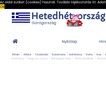
Az oldal sütiket (cookies) használ. További tájékoztatás itt:
Adat
Ok
Görögország
Nyitólap
Hír
Athén
Attika
Chalkidiki
Kalamata
Kefalónia
Korfu
Kos
Esemény
Hegy és csúcs
Mitológiai hely
Ókori emlékek
Strand