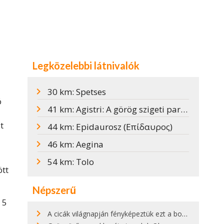
Legközelebbi látnivalók
30 km: Spetses
ó
41 km: Agistri: A görög szigeti paradicsom egy kőhajításnyira Athéntól
t
44 km: Epidaurosz (Επίδαυρος)
46 km: Aegina
54 km: Tolo
ött
Népszerű
 5
A cicák világnapján fényképeztük ezt a bokor alatt hűsölő cicát Kisorosziban