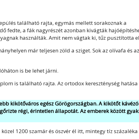
lepülés található rajta, egymás mellett sorakoznak a
ő fedte, a fák nagyrészét azonban kivágták hajóépítésh
yagnak használták. Amit nem vágtak ki, tűz pusztította el
nyhelyen már teljesen zöld a sziget. Sok az olívafa és a
óháton is be lehet járni.
plom is található rajta. Az ortodox kereszténység hatása
gszebb kikötőváros egész Görögországban. A kikötőt kávézó
gőrizte régi, érintetlen állapotát. Az emberek között gya
 közel 1200 szamár és öszvér él itt, mintegy tíz százaléka