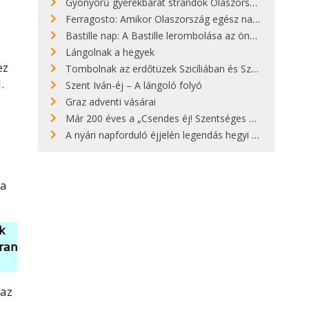
Gyönyörű gyerekbarát strandok Olaszországban - megmutatjuk a 15 legjobbat
Ferragosto: Amikor Olaszország egész nap nyaral
Bastille nap: A Bastille lerombolása az önkényuralom végét jelentette
Lángolnak a hegyek
ez
Tombolnak az erdőtüzek Szicíliában és Szardínián
.
Szent Iván-éj – A lángoló folyó
Graz adventi vásárai
z
Már 200 éves a „Csendes éj! Szentséges éj!”
A nyári napforduló éjjelén legendás hegyi tüzek világítják meg Zugspitzét
 a
k
kran
 az