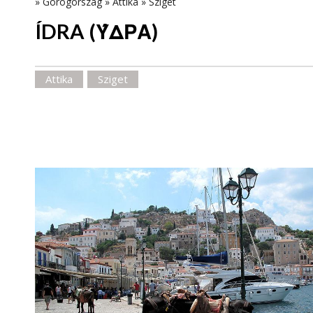
»
Görögország
»
Attika
»
Sziget
ÍDRA (ΎΔΡΑ)
Attika
Sziget