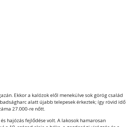
igazán. Ekkor a kalózok elől menekülve sok görög család
abadságharc alatt újabb telepesek érkeztek; így rövid idő
záma 27.000-re nőtt.
és hajózás fejlődése volt. A lakosok hamarosan