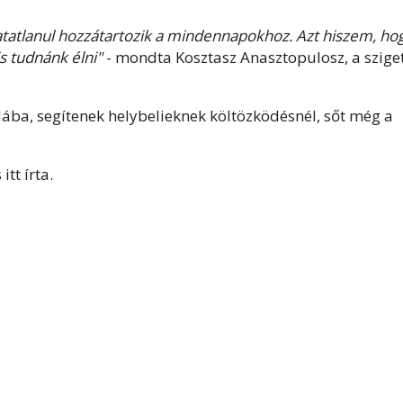
hatatlanul hozzátartozik a mindennapokhoz. Azt hiszem, ho
s tudnánk élni"
- mondta Kosztasz Anasztopulosz, a szige
odába, segítenek helybelieknek költözködésnél, sőt még a
itt írta.