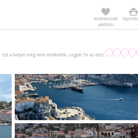
Kedvencnek
Nyomta
jelölöm
Ezt a helyet még nem értékelték. Legyél Te az első: