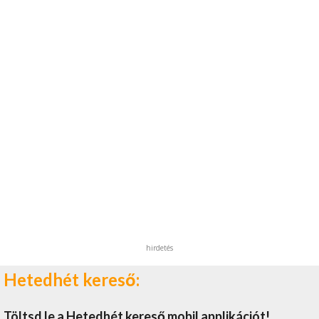
hirdetés
Hetedhét kereső:
Töltsd le a Hetedhét kereső mobil applikációt!