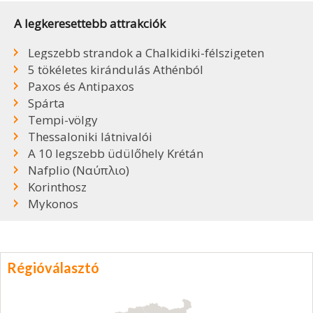
A legkeresettebb attrakciók
Legszebb strandok a Chalkidiki-félszigeten
5 tökéletes kirándulás Athénból
Paxos és Antipaxos
Spárta
Tempi-völgy
Thessaloniki látnivalói
A 10 legszebb üdülőhely Krétán
Nafplio (Ναύπλιο)
Korinthosz
Mykonos
Régióválasztó