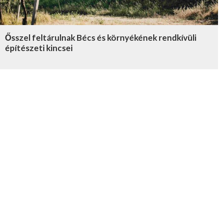
Ősszel feltárulnak Bécs és környékének rendkívüli
építészeti kincsei