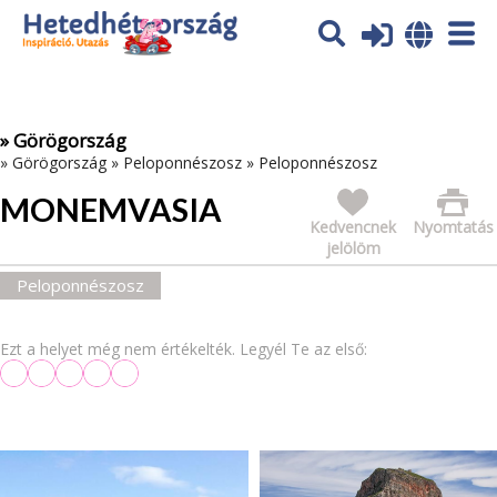
Az oldal sütiket (cookies) használ. További tájékoztatás itt:
Adatvédelmi tájékoztató
Ok
» Görögország
»
Görögország
»
Peloponnészosz
»
Peloponnészosz
MONEMVASIA
Kedvencnek
Nyomtatás
jelölöm
Peloponnészosz
Ezt a helyet még nem értékelték. Legyél Te az első: