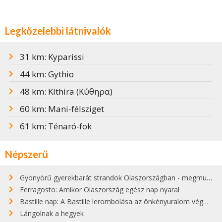
Legközelebbi látnivalók
31 km: Kyparissi
44 km: Gythio
48 km: Kíthira (Κύθηρα)
60 km: Mani-félsziget
61 km: Ténaró-fok
Népszerű
Gyönyörű gyerekbarát strandok Olaszországban - megmutatjuk a 15 legjobbat
Ferragosto: Amikor Olaszország egész nap nyaral
Bastille nap: A Bastille lerombolása az önkényuralom végét jelentette
Lángolnak a hegyek