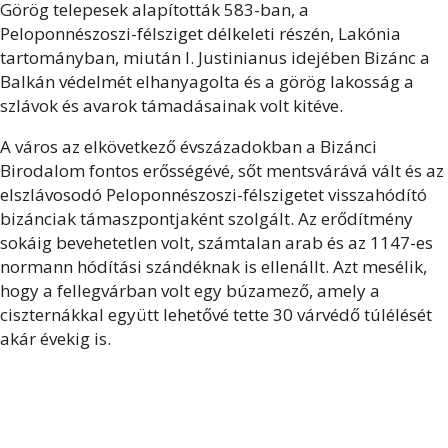
Görög telepesek alapították 583-ban, a
Peloponnészoszi-félsziget délkeleti részén, Lakónia
tartományban, miután I. Justinianus idejében Bizánc a
Balkán védelmét elhanyagolta és a görög lakosság a
szlávok és avarok támadásainak volt kitéve.
A város az elkövetkező évszázadokban a Bizánci
Birodalom fontos erősségévé, sőt mentsvárává vált és az
elszlávosodó Peloponnészoszi-félszigetet visszahódító
bizánciak támaszpontjaként szolgált. Az erődítmény
sokáig bevehetetlen volt, számtalan arab és az 1147-es
normann hódítási szándéknak is ellenállt. Azt mesélik,
hogy a fellegvárban volt egy búzamező, amely a
ciszternákkal együtt lehetővé tette 30 várvédő túlélését
akár évekig is.