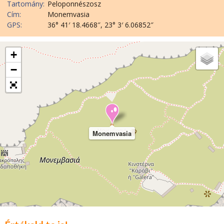
Tartomány:
Peloponnészosz
Cím:
Monemvasia
GPS:
36° 41′ 18.4668″, 23° 3′ 6.06852″
+
−
Monemvasia