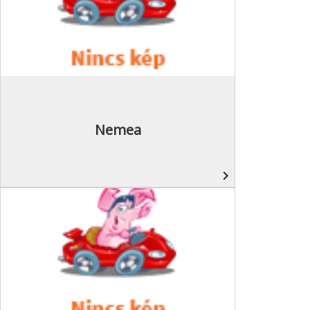
Nemea
navigate_next