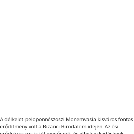
A délkelet-peloponnészoszi Monemvasia kisváros fontos
erődítmény volt a Bizánci Birodalom idején. Az ősi
erődváros ma is jól megőrzött, és elhelyezkedésének