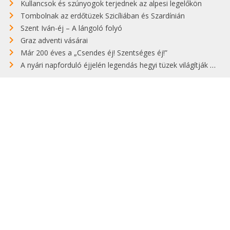
Kullancsok és szúnyogok terjednek az alpesi legelőkön
Tombolnak az erdőtüzek Szicíliában és Szardínián
Szent Iván-éj – A lángoló folyó
Graz adventi vásárai
Már 200 éves a „Csendes éj! Szentséges éj!”
A nyári napforduló éjjelén legendás hegyi tüzek világítják meg Zugspitzét