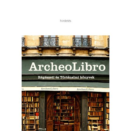
hirdetés