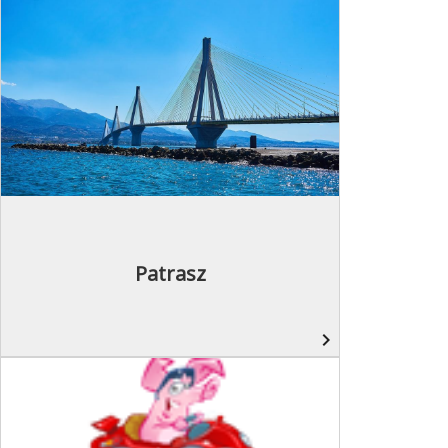
Patrasz
navigate_next