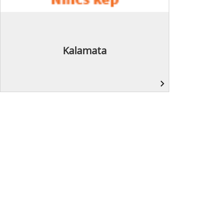
Kalamata
navigate_next