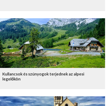
Kullancsok és szúnyogok terjednek az alpesi
legelőkön