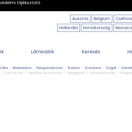
védelmi tájékoztató
Ausztria
Belgium
Csehor
Hollandia
Horvátország
Monac
ek
Látnivalók
Keresés
H
Kréta
Makedónia
Peloponnészosz
Rodosz
Szantorini
Sziget
Szkiat
Szirt és fok
Templom és kolostor
Tengerpart
Városkalauzok
Világö