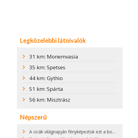
Legközelebbi látnivalók
31 km: Monemvasia
35 km: Spetses
44 km: Gythio
51 km: Spárta
56 km: Misztrász
Népszerű
A cicák világnapján fényképeztük ezt a bokor alatt hűsölő cicát Kisorosziban