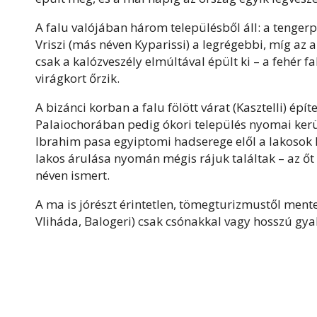
A falu valójában három településből áll: a tenger
Vriszi (más néven Kyparissi) a legrégebbi, míg az a
csak a kalózveszély elmúltával épült ki – a fehér 
virágkort őrzik.
A bizánci korban a falu fölött várat (Kasztelli) épí
Palaiochorában pedig ókori település nyomai kerü
Ibrahim pasa egyiptomi hadserege elől a lakosok 
lakos árulása nyomán mégis rájuk találtak – az őt e
néven ismert.
A ma is jórészt érintetlen, tömegturizmustől ment
Vliháda, Balogeri) csak csónakkal vagy hosszú gyal