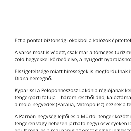
Ezt a pontot biztonsági okokból a kalózok építették
A város most is védett, csak már a tömeges turizm
zöld hegyekkel körbeölelve, a nyugodt nyaraláshoz
Elszigeteltsége miatt hírességek is megfordulnak i
Diana hercegnő.
Kyparissi a Peloponnészosz Lakónia régiójának kele
tengerparti faluja – három részből álló, kalóztámad
a móló-negyedek (Paralia, Mitropolisz) néznek a t
A Parnón-hegység lejtői és a Mürtói-tenger között
tengeren vagy nehezen járható hegyi ösvényeken le
épült meg, és a mai napig az ország egyik legveszél