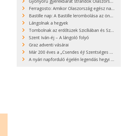
Gyönyörű gyerekbarát strandok Olaszországban - megmutatjuk a 15 legjobbat
Ferragosto: Amikor Olaszország egész nap nyaral
Bastille nap: A Bastille lerombolása az önkényuralom végét jelentette
Lángolnak a hegyek
Tombolnak az erdőtüzek Szicíliában és Szardínián
Szent Iván-éj – A lángoló folyó
Graz adventi vásárai
Már 200 éves a „Csendes éj! Szentséges éj!”
A nyári napforduló éjjelén legendás hegyi tüzek világítják meg Zugspitzét