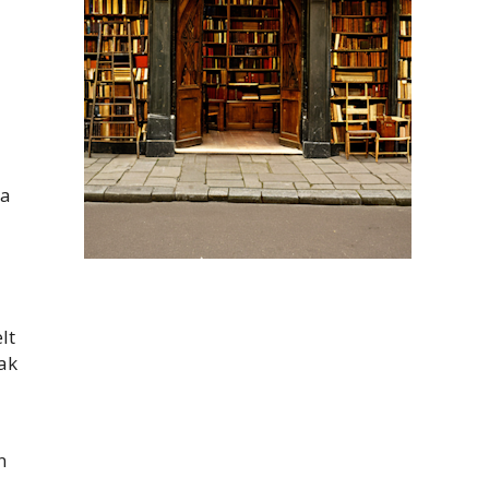
 a
lt
sak
n