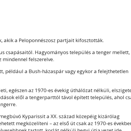
, akik a Peloponnészosz partjait kifosztották.
us csapásaitól. Hagyományos település a tenger mellett,
 mindennel felszerelve.
tt, például a Bush-házaspár vagy egykor a felejthetetlen
ti, egészen az 1970-es évekig úthálózat nélküli, elszigete
ások elől a tengerparttól távol épített település, ahol c
engerre.
 megbúvó Kyparissit a XX. század közepéig kizárólag
hetett megközelíteni – az első út csak az 1970-es évekbe
yesebbnek tartott, korlát nélküli hegyi útja vezet ide.