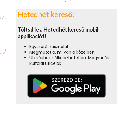
hirdetés
Hetedhét kereső:
tás
Töltsd le a Hetedhét kereső mobil
applikációt!
Egyszerű használat
Megmutatja, mi van a közelben
Utazáshoz nélkülözhetetlen: Magyar és
külföldi úticélok