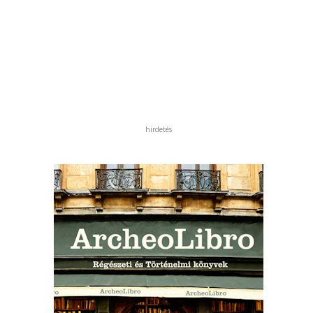
hirdetés