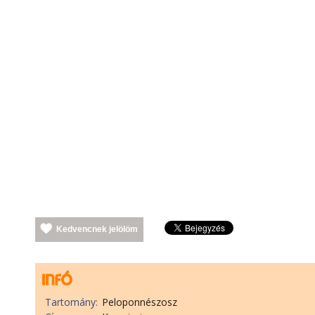
Kedvencnek jelölöm
Tartomány:
Peloponnészosz