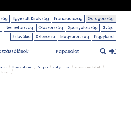
szág
Egyesült Királyság
Franciaország
Görögország
o
Németország
Olaszország
Spanyolország
Svájc
Szlovákia
Szlovénia
Magyarország
Piggyland
ozzászólások
Kapcsolat
hosz
Thessaloniki
Zagori
Zakynthos
Bizánci emlékek
rökség