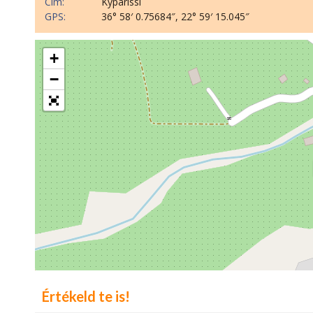
Cím:
Kyparissi
GPS:
36° 58′ 0.75684″, 22° 59′ 15.045″
+
−
Értékeld te is!