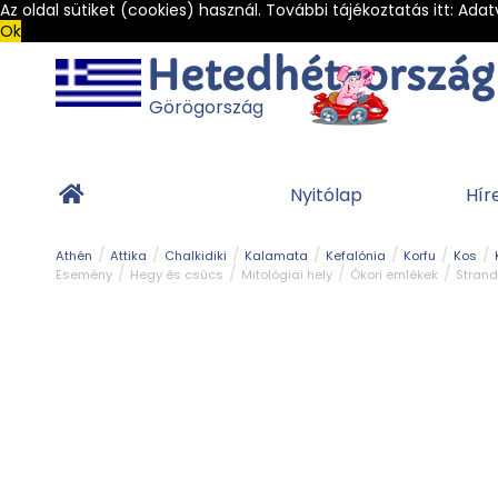
Az oldal sütiket (cookies) használ. További tájékoztatás itt:
Adat
Ok
Görögország
Nyitólap
Hír
Athén
Attika
Chalkidiki
Kalamata
Kefalónia
Korfu
Kos
Esemény
Hegy és csúcs
Mitológiai hely
Ókori emlékek
Strand