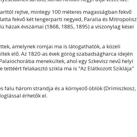
parttól rejtve, mintegy 100 méteres magasságban fekvő
latta fekvő két tengerparti negyed, Paralia és Mitropolisz
falú házak évszámai (1868, 1885, 1895) a viszonylag kései
tettek, amelynek romjai ma is látogathatók, a közeli
ltek elő. Az 1820-as évek görög szabadságharca idején
Palaiochorába menekültek, ahol egy Szkevisz nevű helyi
 tettéért felakasztó szikla ma is "Az Elátkozott Sziklája"
es falu három strandja és a környező öblök (Drimiszkosz,
oglással érhetők el.