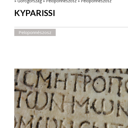
»
Görögország
»
Peloponnészosz
»
Peloponnészosz
KYPARISSI
Peloponnészosz