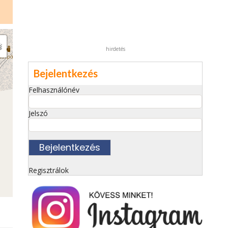
hirdetés
Bejelentkezés
Felhasználónév
Jelszó
Regisztrálok