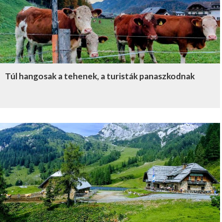
Túl hangosak a tehenek, a turisták panaszkodnak