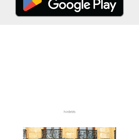
hirdetés