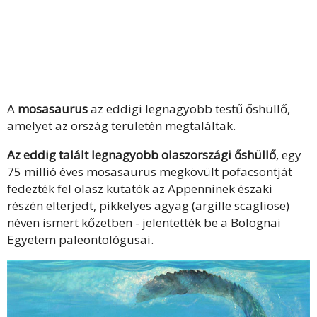
A
mosasaurus
az eddigi legnagyobb testű őshüllő,
amelyet az ország területén megtaláltak.
Az eddig talált legnagyobb olaszországi őshüllő
, egy
75 millió éves mosasaurus megkövült pofacsontját
fedezték fel olasz kutatók az Appenninek északi
részén elterjedt, pikkelyes agyag (argille scagliose)
néven ismert kőzetben - jelentették be a Bolognai
Egyetem paleontológusai.