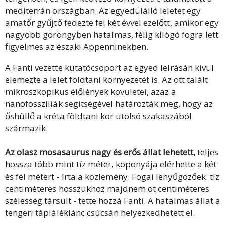
mediterrán országban. Az egyedülálló leletet egy
amatőr gyűjtő fedezte fel két évvel ezelőtt, amikor egy
nagyobb göröngyben hatalmas, félig kilógó fogra lett
figyelmes az északi Appenninekben.
A Fanti vezette kutatócsoport az egyed leírásán kívül
elemezte a lelet földtani környezetét is. Az ott talált
mikroszkopikus élőlények kövületei, azaz a
nanofosszíliák segítségével határozták meg, hogy az
őshüllő a kréta földtani kor utolsó szakaszából
származik.
Az olasz mosasaurus nagy és erős állat lehetett,
teljes
hossza több mint tíz méter, koponyája elérhette a két
és fél métert - írta a közlemény. Fogai lenyűgözőek: tíz
centiméteres hosszukhoz majdnem öt centiméteres
szélesség társult - tette hozzá Fanti. A hatalmas állat a
tengeri tápláléklánc csúcsán helyezkedhetett el.