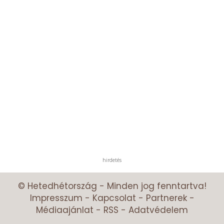
hirdetés
© Hetedhétország - Minden jog fenntartva!
Impresszum
-
Kapcsolat
-
Partnerek
-
Médiaajánlat
-
RSS
-
Adatvédelem