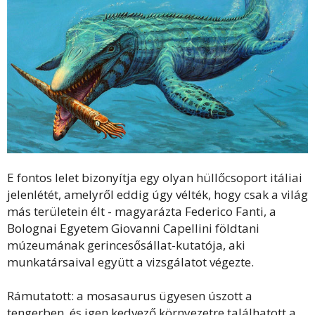
E fontos lelet bizonyítja egy olyan hüllőcsoport itáliai
jelenlétét, amelyről eddig úgy vélték, hogy csak a világ
más területein élt - magyarázta Federico Fanti, a
Bolognai Egyetem Giovanni Capellini földtani
múzeumának gerincesősállat-kutatója, aki
munkatársaival együtt a vizsgálatot végezte.
Rámutatott: a mosasaurus ügyesen úszott a
tengerben, és igen kedvező környezetre találhatott a