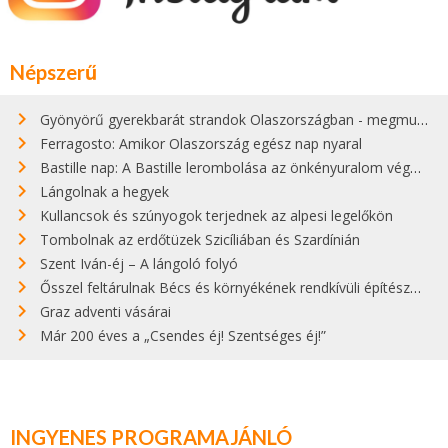
Népszerű
Gyönyörű gyerekbarát strandok Olaszországban - megmutatjuk a 15 legjobbat
Ferragosto: Amikor Olaszország egész nap nyaral
Bastille nap: A Bastille lerombolása az önkényuralom végét jelentette
Lángolnak a hegyek
Kullancsok és szúnyogok terjednek az alpesi legelőkön
Tombolnak az erdőtüzek Szicíliában és Szardínián
Szent Iván-éj – A lángoló folyó
Ősszel feltárulnak Bécs és környékének rendkívüli építészeti kincsei
Graz adventi vásárai
Már 200 éves a „Csendes éj! Szentséges éj!”
INGYENES PROGRAMAJÁNLÓ