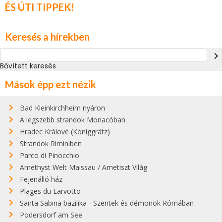
ÉS ÚTI TIPPEK!
Keresés a hírekben
navigate_next
Bővített keresés
Mások épp ezt nézik
Bad Kleinkirchheim nyáron
A legszebb strandok Monacóban
Hradec Králové (Königgrätz)
Strandok Riminiben
Parco di Pinocchio
Amethyst Welt Maissau / Ametiszt Világ
Fejenálló ház
Plages du Larvotto
Santa Sabina bazilika - Szentek és démonok Rómában
Podersdorf am See