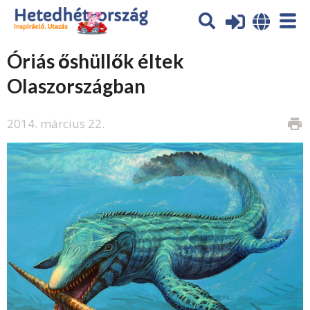
Óriás őshüllők éltek
Olaszországban
2014. március 22.
print