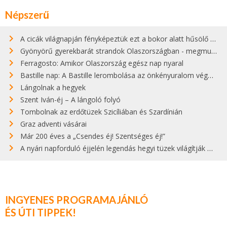
Népszerű
A cicák világnapján fényképeztük ezt a bokor alatt hűsölő cicát Kisorosziban
Gyönyörű gyerekbarát strandok Olaszországban - megmutatjuk a 15 legjobbat
Ferragosto: Amikor Olaszország egész nap nyaral
Bastille nap: A Bastille lerombolása az önkényuralom végét jelentette
Lángolnak a hegyek
Szent Iván-éj – A lángoló folyó
Tombolnak az erdőtüzek Szicíliában és Szardínián
Graz adventi vásárai
Már 200 éves a „Csendes éj! Szentséges éj!”
A nyári napforduló éjjelén legendás hegyi tüzek világítják meg Zugspitzét
INGYENES PROGRAMAJÁNLÓ
ÉS ÚTI TIPPEK!