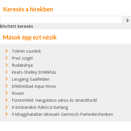
Keresés a hírekben
navigate_next
Bővített keresés
Mások épp ezt nézik
Tolmin szurdok
Prvić sziget
Rudabánya
Keats-Shelley Emlékház
Leogang-Saalfelden
Erlebnisbad Aqua Nova
Rouen
Fürstenfeld: Hangulatos város és strandfürdő
A bódvarákói Rákóczi-barlang
9 kihagyhatatlan látnivaló Garmisch-Partenkirchenben