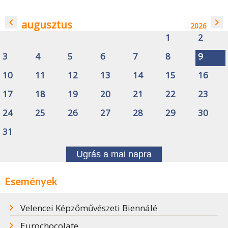
navigate_before
navigate_next
augusztus
2026
1
2
3
4
5
6
7
8
9
10
11
12
13
14
15
16
17
18
19
20
21
22
23
24
25
26
27
28
29
30
31
Ugrás a mai napra
Események
Velencei Képzőművészeti Biennálé
Eurochocolate