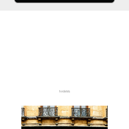
hirdetés