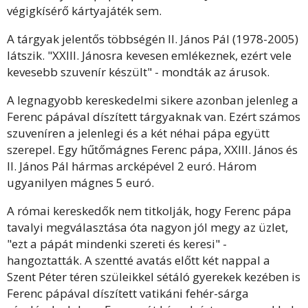
végigkísérő kártyajáték sem.
A tárgyak jelentős többségén II. János Pál (1978-2005)
látszik. "XXIII. Jánosra kevesen emlékeznek, ezért vele
kevesebb szuvenír készült" - mondták az árusok.
A legnagyobb kereskedelmi sikere azonban jelenleg a
Ferenc pápával díszített tárgyaknak van. Ezért számos
szuveníren a jelenlegi és a két néhai pápa együtt
szerepel. Egy hűtőmágnes Ferenc pápa, XXIII. János és
II. János Pál hármas arcképével 2 euró. Három
ugyanilyen mágnes 5 euró.
A római kereskedők nem titkolják, hogy Ferenc pápa
tavalyi megválasztása óta nagyon jól megy az üzlet,
"ezt a pápát mindenki szereti és keresi" -
hangoztatták. A szentté avatás előtt két nappal a
Szent Péter téren szüleikkel sétáló gyerekek kezében is
Ferenc pápával díszített vatikáni fehér-sárga