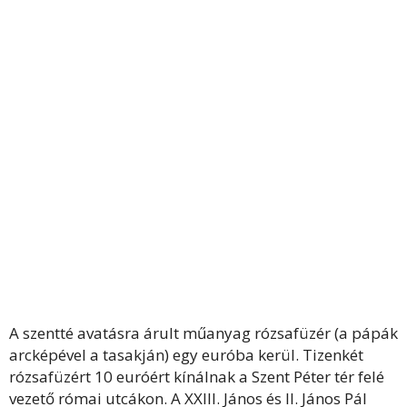
A szentté avatásra árult műanyag rózsafüzér (a pápák
arcképével a tasakján) egy euróba kerül. Tizenkét
rózsafüzért 10 euróért kínálnak a Szent Péter tér felé
vezető római utcákon. A XXIII. János és II. János Pál