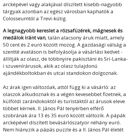
arcképével vagy alakjával díszített kisebb-nagyobb
tárgyak azonban az egész városban kaphatók a
Colosseumtól a Trevi-kútig.
A legnagyobb kereslet a rózsafüzérek, mágnesek és
medálok iránt van
, talán alacsony áruk miatt, amely
50 cent és 2 euró között mozog. A gazdasági válság a
szentté avatáson is befolyásolja a vásárlási kedvet -
állítják az olasz, de többnyire pakisztáni és Sri-Lanka-
i szuvenírárusok, akik az olasz tulajdonú
ajándékboltokban és utcai standokon dolgoznak.
Az árak igen változóak, attól függ ki a vásárló: az
olaszok alkudoznak és a végén kevesebbet fizetnek, a
külföldi zarándokoktól és turistáktól az árusok eleve
többet kérnek. II. János Pál tenyérben elférő
szobrának ára 13 és 35 euró között változik. A pápák
arcképével díszített bevásárlószatyor néhány euró.
Nem hiányzik a pápás puzzle és a II. János Pál életét