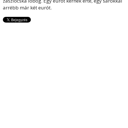
zászlócska lobog. Egy eurót kérnek érte, egy sarokkal
arrébb már két eurót.