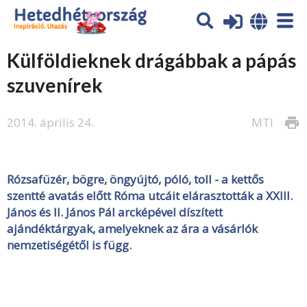
Külföldieknek drágábbak a pápás
szuvenírek
2014. április 24.
MTI
print
Rózsafüzér, bögre, öngyújtó, póló, toll - a kettős
szentté avatás előtt Róma utcáit elárasztották a XXIII.
János és II. János Pál arcképével díszített
ajándéktárgyak, amelyeknek az ára a vásárlók
nemzetiségétől is függ.