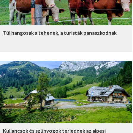
Túl hangosak a tehenek, a turisták panaszkodnak
Kullancsok és szúnyogok terjednek az alpesi