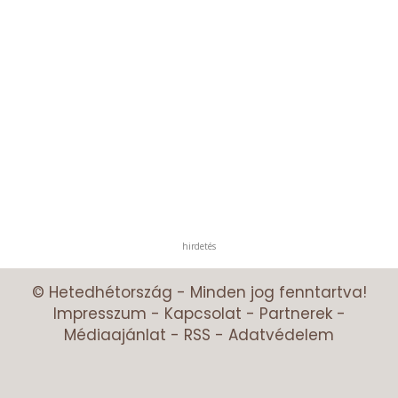
hirdetés
© Hetedhétország - Minden jog fenntartva!
Impresszum
-
Kapcsolat
-
Partnerek
-
Médiaajánlat
-
RSS
-
Adatvédelem