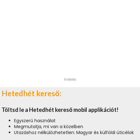
hirdetés
Hetedhét kereső:
Töltsd le a Hetedhét kereső mobil applikációt!
Egyszerű használat
Megmutatja, mi van a közelben
Utazáshoz nélkülözhetetlen: Magyar és külföldi úticélok