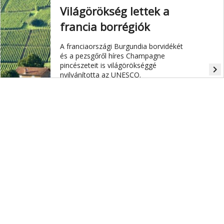
Világörökség lettek a
francia borrégiók
A franciaországi Burgundia borvidékét
és a pezsgőről híres Champagne
pincészeteit is világörökséggé
navigate_next
nyilvánította az UNESCO.