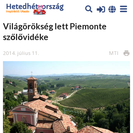
Világörökség lett Piemonte
szőlővidéke
2014. július 11.
MTI
print