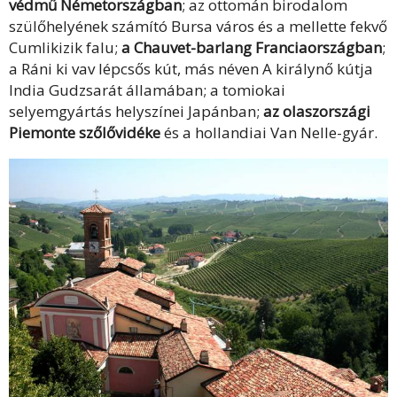
védmű Németországban
; az ottomán birodalom
szülőhelyének számító Bursa város és a mellette fekvő
Cumlikizik falu;
a Chauvet-barlang Franciaországban
;
a Ráni ki vav lépcsős kút, más néven A királynő kútja
India Gudzsarát államában; a tomiokai
selyemgyártás helyszínei Japánban;
az olaszországi
Piemonte szőlővidéke
és a hollandiai Van Nelle-gyár.