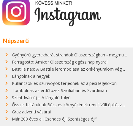
Népszerű
Gyönyörű gyerekbarát strandok Olaszországban - megmutatjuk a 15 legjobbat
Ferragosto: Amikor Olaszország egész nap nyaral
Bastille nap: A Bastille lerombolása az önkényuralom végét jelentette
Lángolnak a hegyek
Kullancsok és szúnyogok terjednek az alpesi legelőkön
Tombolnak az erdőtüzek Szicíliában és Szardínián
Szent Iván-éj – A lángoló folyó
Ősszel feltárulnak Bécs és környékének rendkívüli építészeti kincsei
Graz adventi vásárai
Már 200 éves a „Csendes éj! Szentséges éj!”