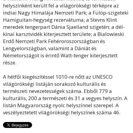
helyszínként került fel a világörökségi térképre az
indiai Nagy Himalája Nemzeti Park; a Fülöp-szigeteki
Hamiguitan-hegység rezervátuma; a Stevns Klint
meredek tengerpart Dánia Sjaelland szigetén; a dél-
kínai karsztvidék kiterjesztett területe; a Bialowieski
Erdő Nemzeti Park Fehéroroszországban és
Lengyelországban, valamint a Dániát és
Németországot is érintő Watt-tenger kiterjesztett
része.
A hétfői kiegészítéssel 1010-re nőtt az UNESCO
világörökségi listáján sorakozó kulturális és
természeti nevezetességek száma. Ebből 779 a
kulturális, 200 a természeti és 31 a vegyes helyszín. A
listán Magyarország nyolc helyszínnel szerepel. A
veszélyeztetett világörökségi helyszínek száma 46.