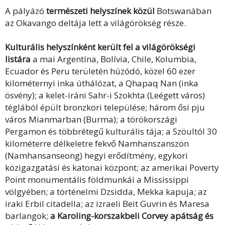
A pályázó
természeti helyszínek közül
Botswanában
az Okavango deltája lett a világörökség része.
Kulturális helyszínként került fel a világörökségi
listára
a mai Argentína, Bolívia, Chile, Kolumbia,
Ecuador és Peru területén húzódó, közel 60 ezer
kilométernyi inka úthálózat, a Qhapaq Nan (inka
ösvény); a kelet-iráni Sahr-i Szokhta (Leégett város)
téglából épült bronzkori települése; három ősi pju
város Mianmarban (Burma); a törökországi
Pergamon és többrétegű kulturális tája; a Szöultól 30
kilométerre délkeletre fekvő Namhanszanszön
(Namhansanseong) hegyi erődítmény, egykori
közigazgatási és katonai központ; az amerikai Poverty
Point monumentális földmunkái a Mississippi
völgyében; a történelmi Dzsidda, Mekka kapuja; az
iraki Erbil citadella; az izraeli Beit Guvrin és Maresa
barlangok;
a Karoling-korszakbeli Corvey apátság és