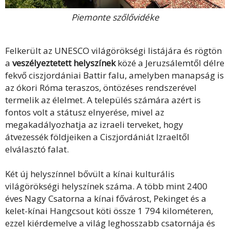
Piemonte szőlővidéke
Felkerült az UNESCO világörökségi listájára és rögtön
a
veszélyeztetett helyszínek
közé a Jeruzsálemtől délre
fekvő ciszjordániai Battir falu, amelyben manapság is
az ókori Róma teraszos, öntözéses rendszerével
termelik az élelmet. A település számára azért is
fontos volt a státusz elnyerése, mivel az
megakadályozhatja az izraeli terveket, hogy
átvezessék földjeiken a Ciszjordániát Izraeltől
elválasztó falat.
Két új helyszínnel bővült a kínai kulturális
világörökségi helyszínek száma. A több mint 2400
éves Nagy Csatorna a kínai fővárost, Pekinget és a
kelet-kínai Hangcsout köti össze 1 794 kilométeren,
ezzel kiérdemelve a világ leghosszabb csatornája és