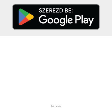
hirdetés