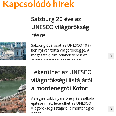
Kapcsolódó hírek
Salzburg 20 éve az
UNESCO világörökség
része
Salzburg óvárosát az UNESCO 1997-
ben nyilvánította világörökséggé. A
megtisztelő cím odaítélésében az
navigate_next
óváros egyedülállósága és az
érsekhercegek építészeti öröksége
mellett Salzburg zenei
Lekerülhet az UNESCO
metropoliszként és Wolfgang
világörökségi listájáról
Amadeus Mozart szülőhelyeként
betöltött szerepe volt döntő
a montenegrói Kotor
jelentőségű.
Az egyre több nyaralóhely és szálloda
építése miatt lekerülhet az UNESCO
világörökségi listájáról a montenegrói
navigate_next
Kotor.