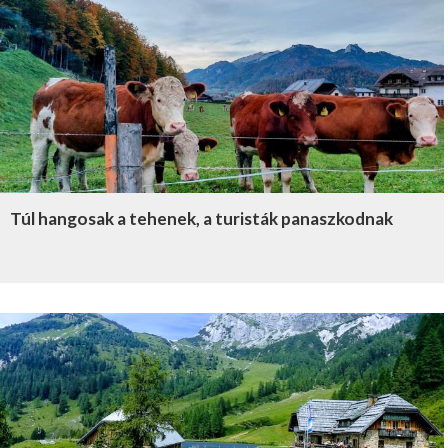
Túl hangosak a tehenek, a turisták panaszkodnak