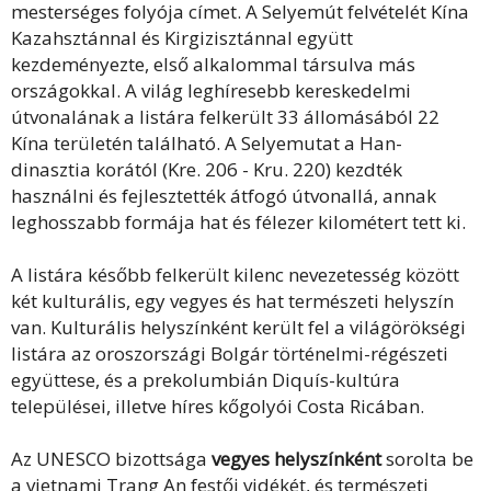
mesterséges folyója címet. A Selyemút felvételét Kína
Kazahsztánnal és Kirgizisztánnal együtt
kezdeményezte, első alkalommal társulva más
országokkal. A világ leghíresebb kereskedelmi
útvonalának a listára felkerült 33 állomásából 22
Kína területén található. A Selyemutat a Han-
dinasztia korától (Kre. 206 - Kru. 220) kezdték
használni és fejlesztették átfogó útvonallá, annak
leghosszabb formája hat és félezer kilométert tett ki.
A listára később felkerült kilenc nevezetesség között
két kulturális, egy vegyes és hat természeti helyszín
van. Kulturális helyszínként került fel a világörökségi
listára az oroszországi Bolgár történelmi-régészeti
együttese, és a prekolumbián Diquís-kultúra
települései, illetve híres kőgolyói Costa Ricában.
Az UNESCO bizottsága
vegyes helyszínként
sorolta be
a vietnami Trang An festői vidékét, és természeti