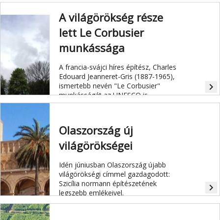
A világörökség része
lett Le Corbusier
munkássága
A francia-svájci híres építész, Charles
Edouard Jeanneret-Gris (1887-1965),
ismertebb nevén "Le Corbusier"
navigate_next
munkásságát az UNESCO is
elismerte.
Olaszország új
világörökségei
Idén júniusban Olaszország újabb
világörökségi címmel gazdagodott:
Szicília normann építészetének
navigate_next
legszebb emlékeivel.