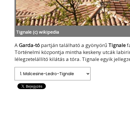
Tignale (c) wikipedia
A
Garda-tó
partján található a gyönyörű
Tignale
fa
Történelmi központja mintha keskeny utcák labiri
lélegzetelállító kilátás a tóra. Tignale egyik jelleg