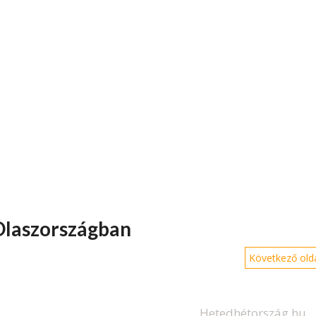
 Olaszországban
Következő olda
Hetedhétország.hu