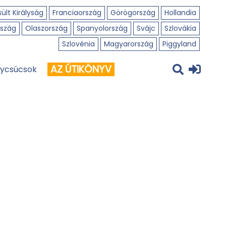
ült Királyság
Franciaország
Görögország
Hollandia
szág
Olaszország
Spanyolország
Svájc
Szlovákia
Szlovénia
Magyarország
Piggyland
AZ ÚTIKÖNYV
ycsúcsok