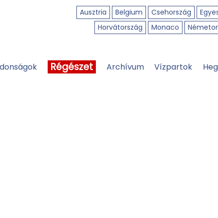
Ausztria
Belgium
Csehország
Egyes
Horvátország
Monaco
Németor
Régészet
jdonságok
Archívum
Vízpartok
Heg