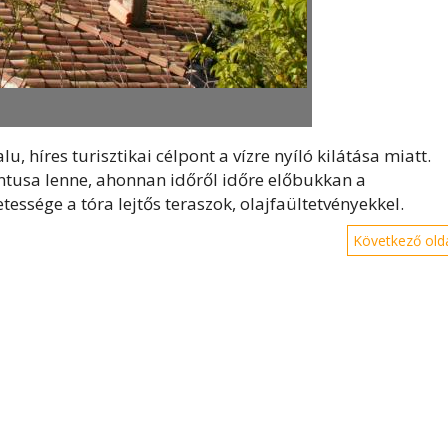
lu, híres turisztikai célpont a vízre nyíló kilátása miatt.
ntusa lenne, ahonnan időről időre előbukkan a
zetessége a tóra lejtős teraszok, olajfaültetvényekkel.
Következő olda