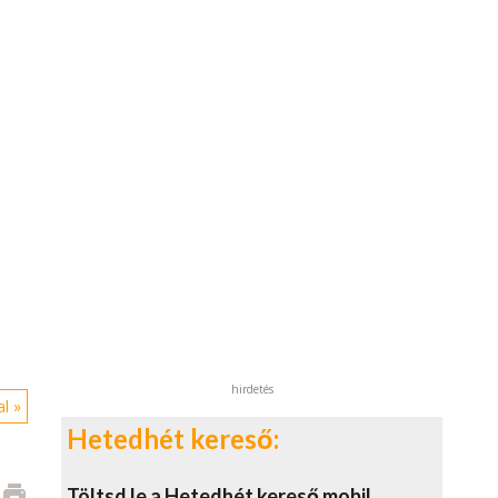
hirdetés
l »
Hetedhét kereső:
print
Töltsd le a Hetedhét kereső mobil