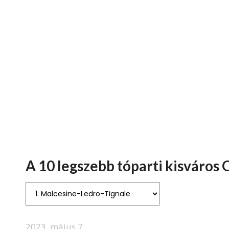
A 10 legszebb tóparti kisváros
2023. május 7.