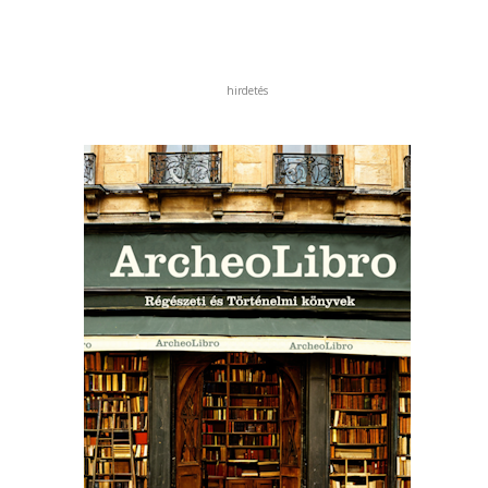
hirdetés