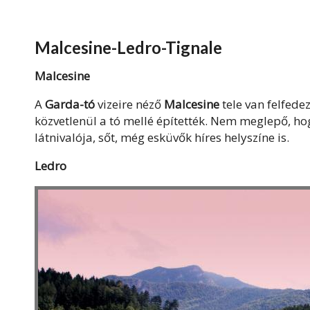
Malcesine-Ledro-Tignale
Malcesine
A
Garda-tó
vizeire néző
Malcesine
tele van felfede
közvetlenül a tó mellé építették. Nem meglepő, h
látnivalója, sőt, még esküvők híres helyszíne is.
Ledro