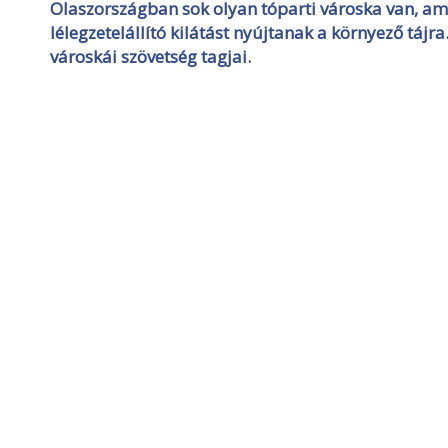
Olaszországban sok olyan tóparti városka van, ame
lélegzetelállító kilátást nyújtanak a környező táj
városkái szövetség tagjai.