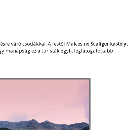
zésre váró csodákkal. A festői Malcesine
Scaliger
kastélyt
ogy manapság ez a turisták egyik leglátogatottabb