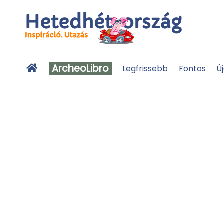
ArcheoLibro
Legfrissebb
Fontos
Ú