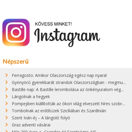
Népszerű
Ferragosto: Amikor Olaszország egész nap nyaral
Gyönyörű gyerekbarát strandok Olaszországban - megmutatjuk a 15 legjobbat
Bastille nap: A Bastille lerombolása az önkényuralom végét jelentette
Lángolnak a hegyek
Pompejiben kiállították az ókori világ elveszett híres szobrának másolatát
Tombolnak az erdőtüzek Szicíliában és Szardínián
Szent Iván-éj – A lángoló folyó
Graz adventi vásárai
Már 200 éves a „Csendes éj! Szentséges éj!”