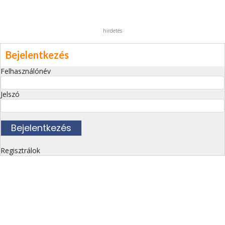
hirdetés
Bejelentkezés
Felhasználónév
Jelszó
Regisztrálok