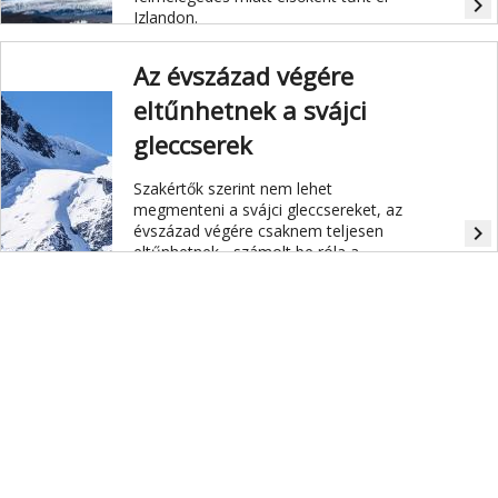
navigate_next
Izlandon.
Az évszázad végére
eltűnhetnek a svájci
gleccserek
Szakértők szerint nem lehet
megmenteni a svájci gleccsereket, az
évszázad végére csaknem teljesen
navigate_next
eltűnhetnek - számolt be róla a
Tages-Anzeiger című svájci lap
csütörtökön.