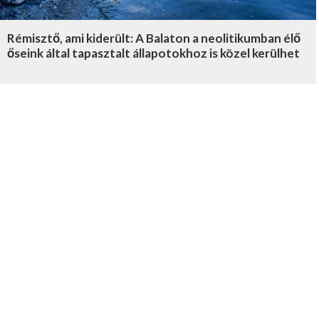
Rémisztő, ami kiderült: A Balaton a neolitikumban élő
őseink által tapasztalt állapotokhoz is közel kerülhet