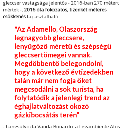
gleccser vastagsága jelentős - 2016-ban 270 métert
mértek -,
2016 óta fokozatos, tizenkét méteres
csökkenés
tapasztalható.
"Az Adamello, Olaszország
legnagyobb gleccsere,
lenyűgöző méretű és szépségű
gleccsertömegei vannak.
Megdöbbentő belegondolni,
hogy a következő évtizedekben
talán már nem fogja őket
megcsodálni a sok turista, ha
folytatódik a jelenlegi trend az
éghajlatváltozást okozó
gázkibocsátás terén"
- hangsúlyozta Vanda Bonardo, a Legambiente Alps