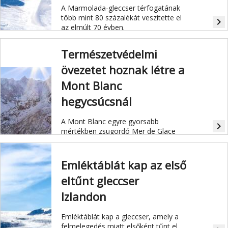
A Marmolada-gleccser térfogatának
több mint 80 százalékát veszítette el
navigate_next
az elmúlt 70 évben.
Természetvédelmi
övezetet hoznak létre a
Mont Blanc
hegycsúcsnál
A Mont Blanc egyre gyorsabb
navigate_next
mértékben zsugordó Mer de Glace
gleccserének olvadása a globális
felmelegedés megcáfolhatatlan
bizonyítéka.
Emléktáblát kap az első
eltűnt gleccser
Izlandon
Emléktáblát kap a gleccser, amely a
felmelegedés miatt elsőként tűnt el