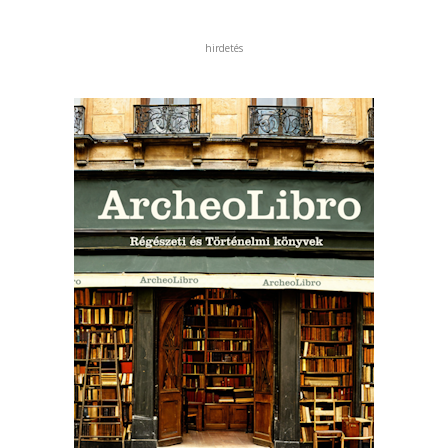
hirdetés