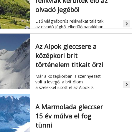
relikviák kerültek elő az
olvadó jegéből
Első világháborús relikviákat találtak
navigate_next
az olvadó jégből elkerülő barakkban
az olasz Alpokban.
Az Alpok gleccsere a
középkori brit
történelem titkait őrzi
Már a középkorban is szennyezett
volt a levegő, a brit ólom
navigate_next
a
szelekkel jutott el az Alpokig
.
A Marmolada gleccser
15 év múlva el fog
tünni