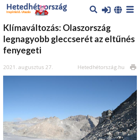
Klímaváltozás: Olaszország
legnagyobb gleccserét az eltűnés
fenyegeti
2021. augusztus 27.
Hetedhétország.hu
print