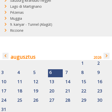
Salzburg kiránduló hegyei
Lago di Martignano
Pézenas
Muggia
9. kanyar - Tunnel (Alagút)
Riccione
navigate_before
navigate_next
augusztus
2026
1
2
3
4
5
6
7
8
9
10
11
12
13
14
15
16
17
18
19
20
21
22
23
24
25
26
27
28
29
30
31