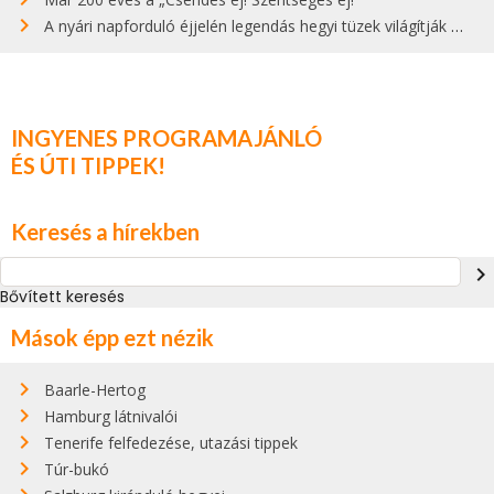
A nyári napforduló éjjelén legendás hegyi tüzek világítják meg Zugspitzét
INGYENES PROGRAMAJÁNLÓ
ÉS ÚTI TIPPEK!
Keresés a hírekben
navigate_next
Bővített keresés
Mások épp ezt nézik
Baarle-Hertog
Hamburg látnivalói
Tenerife felfedezése, utazási tippek
Túr-bukó