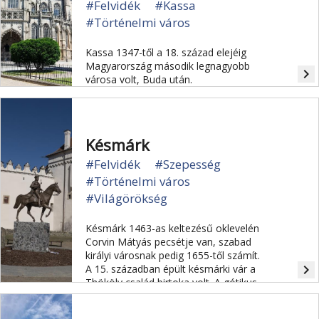
#Felvidék
#Kassa
#Történelmi város
Kassa 1347-től a 18. század elejéig
Magyarország második legnagyobb
navigate_next
városa volt, Buda után.
Késmárk
#Felvidék
#Szepesség
#Történelmi város
#Világörökség
Késmárk 1463-as keltezésű oklevelén
Corvin Mátyás pecsétje van, szabad
királyi városnak pedig 1655-től számít.
navigate_next
A 15. században épült késmárki vár a
Thököly család birtoka volt. A gótikus
várkápolnában láthatóak a Thökölyek
sírjai.