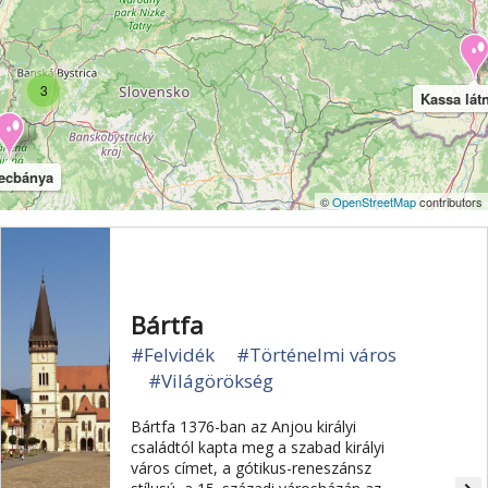
3
Kassa látn
ecbánya
©
OpenStreetMap
contributors
Bártfa
#Felvidék
#Történelmi város
#Világörökség
Bártfa 1376-ban az Anjou királyi
családtól kapta meg a szabad királyi
város címet, a gótikus-reneszánsz