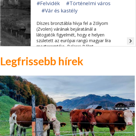
#Felvidék
#Történelmi város
#Vár és kastély
Díszes bronztábla hívja fel a Zólyom
(Zvolen) várának bejáratánál a
látogatók figyelmét, hogy e helyen
navigate_next
született az európai rangú magyar líra
megteremtője, Balassi Bálint.
Legfrissebb hírek