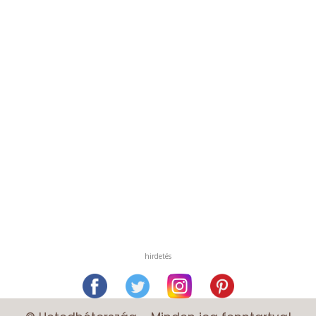
hirdetés