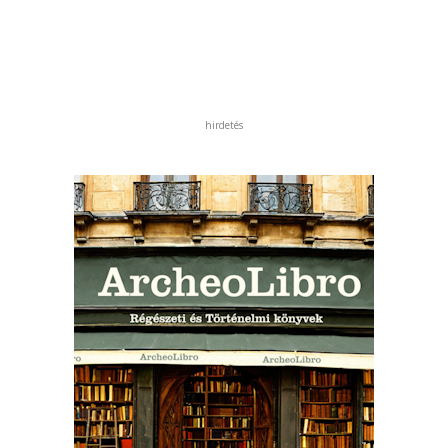
hirdetés