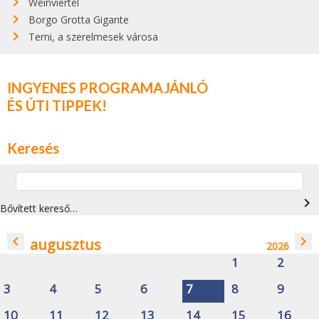
Weinviertel
Borgo Grotta Gigante
Terni, a szerelmesek városa
INGYENES PROGRAMAJÁNLÓ
ÉS ÚTI TIPPEK!
Keresés
navigate_next
Bővített kereső…
navigate_before
navigate_next
augusztus
2026
1
2
3
4
5
6
7
8
9
10
11
12
13
14
15
16