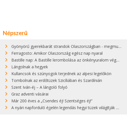
Népszerű
Gyönyörű gyerekbarát strandok Olaszországban - megmutatjuk a 15 legjobbat
Ferragosto: Amikor Olaszország egész nap nyaral
Bastille nap: A Bastille lerombolása az önkényuralom végét jelentette
Lángolnak a hegyek
Kullancsok és szúnyogok terjednek az alpesi legelőkön
Tombolnak az erdőtüzek Szicíliában és Szardínián
Szent Iván-éj – A lángoló folyó
Graz adventi vásárai
Már 200 éves a „Csendes éj! Szentséges éj!”
A nyári napforduló éjjelén legendás hegyi tüzek világítják meg Zugspitzét