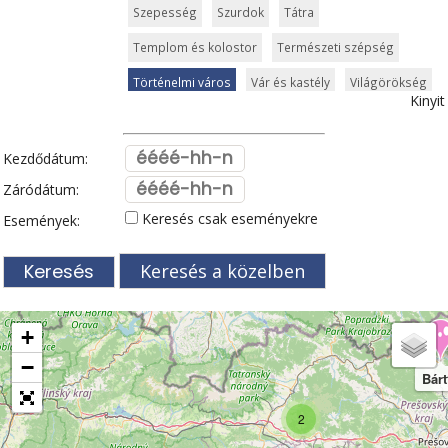
Szepesség
Szurdok
Tátra
Templom és kolostor
Természeti szépség
Történelmi város
Vár és kastély
Világörökség
Kinyit
Zsolna
Kezdődátum:
Záródátum:
Keresés csak eseményekre
Események:
Keresés a közelben
+
−
Bárt
2