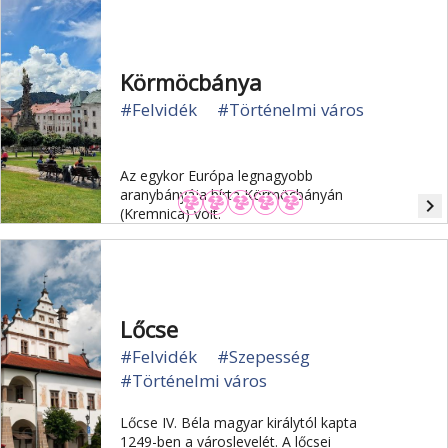
Körmöcbánya
#Felvidék
#Történelmi város
Az egykor Európa legnagyobb
aranybányája bírta Körmöcbányán
navigate_next
(Kremnica) volt.
Lőcse
#Felvidék
#Szepesség
#Történelmi város
Lőcse IV. Béla magyar királytól kapta
1249-ben a városlevelét. A lőcsei