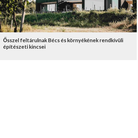
Ősszel feltárulnak Bécs és környékének rendkívüli
építészeti kincsei