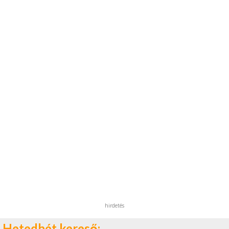
hirdetés
Hetedhét kereső: