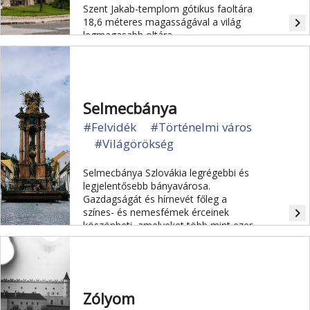
Szent Jakab-templom gótikus faoltára
navigate_next
18,6 méteres magasságával a világ
legmagasabb oltára.
Selmecbánya
#Felvidék
#Történelmi város
#Világörökség
Selmecbánya Szlovákia legrégebbi és
legjelentősebb bányavárosa.
Gazdagságát és hírnevét főleg a
navigate_next
színes- és nemesfémek érceinek
köszönheti, amelyeket több mint ezer
évig bányásztak itt.
Zólyom