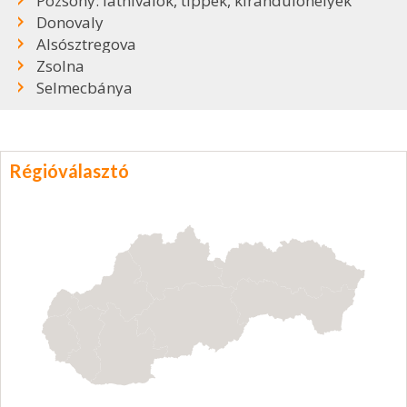
Pozsony: látnivalók, tippek, kirándulóhelyek
Donovaly
Alsósztregova
Zsolna
Selmecbánya
Régióválasztó