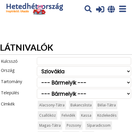
Az oldal sütiket (cookies) használ. További tájékoztatás itt:
Adatvédelmi tájékoztató
Ok
LÁTNIVALÓK
Kulcsszó
Ország
Tartomány
Település
Címkék
Alacsony-Tátra
Bakancslista
Bélai-Tátra
Csallóköz
Felvidék
Kassa
Közlekedés
Magas-Tátra
Pozsony
Síparadicsom