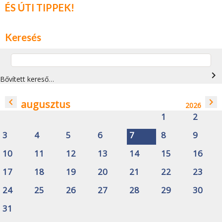
ÉS ÚTI TIPPEK!
Keresés
navigate_next
Bővített kereső…
navigate_before
navigate_next
augusztus
2026
1
2
3
4
5
6
7
8
9
10
11
12
13
14
15
16
17
18
19
20
21
22
23
24
25
26
27
28
29
30
31