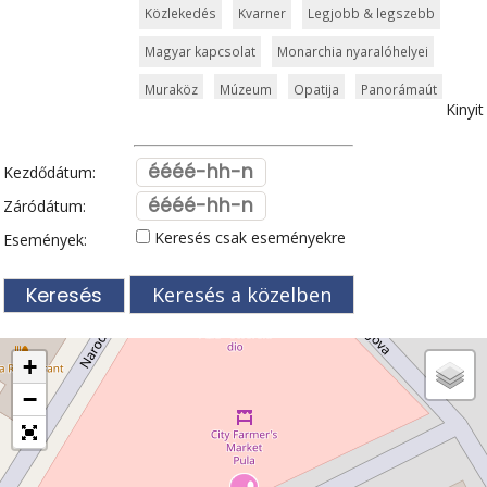
Közlekedés
Kvarner
Legjobb & legszebb
Magyar kapcsolat
Monarchia nyaralóhelyei
Muraköz
Múzeum
Opatija
Panorámaút
Kinyit
Pelješac
Poreč
Pula
Rijeka
Rovinj
Split
Szabadidőpark
Szigetek
Szlavónia
Kezdődátum:
Templom és kolostor
Tengerpart
Záródátum:
Keresés csak eseményekre
Események:
Tengerparti üdülőhely
Természeti szépség
Vár és kastély
Városkalauzok
Vidámpark
Keresés a közelben
Világörökség
Vízipark
Zadar
Zágráb
Zöldturista
+
−