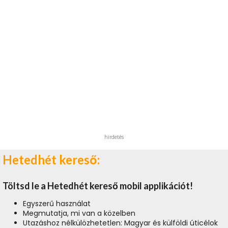
hirdetés
Hetedhét kereső:
Töltsd le a Hetedhét kereső mobil applikációt!
Egyszerű használat
Megmutatja, mi van a közelben
Utazáshoz nélkülözhetetlen: Magyar és külföldi úticélok