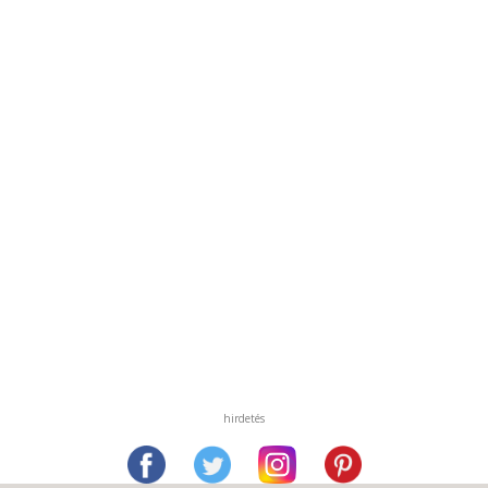
hirdetés