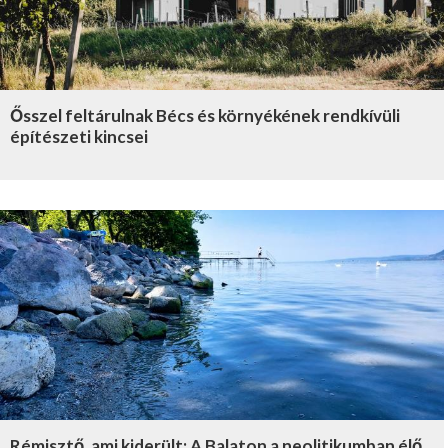
Ősszel feltárulnak Bécs és környékének rendkívüli
építészeti kincsei
Rémisztő, ami kiderült: A Balaton a neolitikumban élő