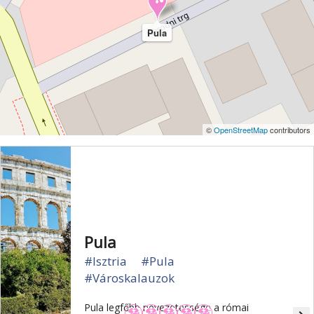
Pula
©
OpenStreetMap
contributors
Pula
#Isztria
#Pula
#Városkalauzok
Pula legfőbb nevezetessége a római