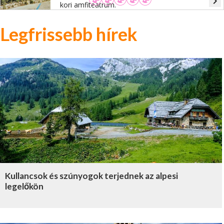
navigate_next
kori amfiteátrum.
Legfrissebb hírek
Kullancsok és szúnyogok terjednek az alpesi
legelőkön