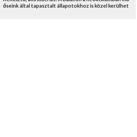
őseink által tapasztalt állapotokhoz is közel kerülhet