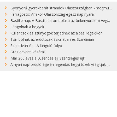
Gyönyörű gyerekbarát strandok Olaszországban - megmutatjuk a 15 legjobbat
Ferragosto: Amikor Olaszország egész nap nyaral
Bastille nap: A Bastille lerombolása az önkényuralom végét jelentette
Lángolnak a hegyek
Kullancsok és szúnyogok terjednek az alpesi legelőkön
Tombolnak az erdőtüzek Szicíliában és Szardínián
Szent Iván-éj – A lángoló folyó
Graz adventi vásárai
Már 200 éves a „Csendes éj! Szentséges éj!”
A nyári napforduló éjjelén legendás hegyi tüzek világítják meg Zugspitzét