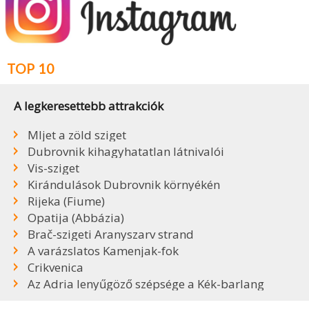
TOP 10
A legkeresettebb attrakciók
Mljet a zöld sziget
Dubrovnik kihagyhatatlan látnivalói
Vis-sziget
Kirándulások Dubrovnik környékén
Rijeka (Fiume)
Opatija (Abbázia)
Brač-szigeti Aranyszarv strand
A varázslatos Kamenjak-fok
Crikvenica
Az Adria lenyűgöző szépsége a Kék-barlang