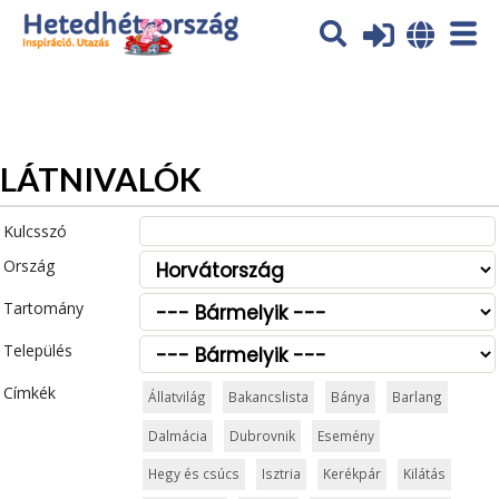
Az oldal sütiket (cookies) használ. További tájékoztatás itt:
Adatvédelmi tájékoztató
Ok
LÁTNIVALÓK
Kulcsszó
Ország
Tartomány
Település
Címkék
Állatvilág
Bakancslista
Bánya
Barlang
Dalmácia
Dubrovnik
Esemény
Hegy és csúcs
Isztria
Kerékpár
Kilátás