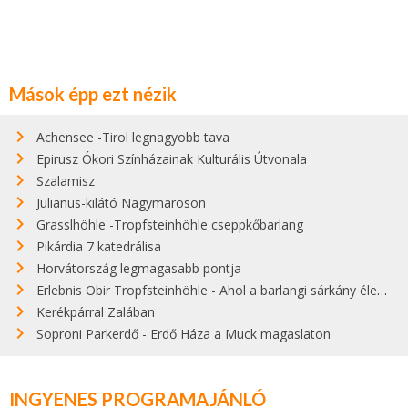
Mások épp ezt nézik
Achensee -Tirol legnagyobb tava
Epirusz Ókori Színházainak Kulturális Útvonala
Szalamisz
Julianus-kilátó Nagymaroson
Grasslhöhle -Tropfsteinhöhle cseppkőbarlang
Pikárdia 7 katedrálisa
Horvátország legmagasabb pontja
Erlebnis Obir Tropfsteinhöhle - Ahol a barlangi sárkány életre kell
Kerékpárral Zalában
Soproni Parkerdő - Erdő Háza a Muck magaslaton
INGYENES PROGRAMAJÁNLÓ