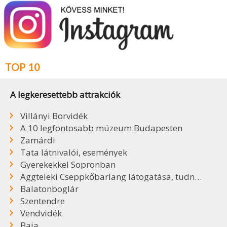
TOP 10
A legkeresettebb attrakciók
Villányi Borvidék
A 10 legfontosabb múzeum Budapesten
Zamárdi
Tata látnivalói, események
Gyerekekkel Sopronban
Aggteleki Cseppkőbarlang látogatása, tudnivalók
Balatonboglár
Szentendre
Vendvidék
Baja