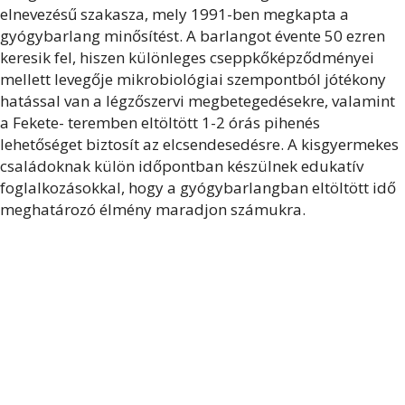
elnevezésű szakasza, mely 1991-ben megkapta a
gyógybarlang minősítést. A barlangot évente 50 ezren
keresik fel, hiszen különleges cseppkőképződményei
mellett levegője mikrobiológiai szempontból jótékony
hatással van a légzőszervi megbetegedésekre, valamint
a Fekete- teremben eltöltött 1-2 órás pihenés
lehetőséget biztosít az elcsendesedésre. A kisgyermekes
családoknak külön időpontban készülnek edukatív
foglalkozásokkal, hogy a gyógybarlangban eltöltött idő
meghatározó élmény maradjon számukra.