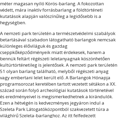
méter magasan nyíló Körös-barlang. A fokozottan
védett, mára inaktív forrásbarlang a földtörténeti
kutatások alapján valószínűleg a legidősebb is a
hegységben.
A nemzeti park területén a természetvédelmi szabályok
betartásával szabadon látogatható barlangok nemcsak
különleges élőviláguk és gazdag
cseppkőképződményeik miatt érdekesek, hanem a
bennük feltárt régészeti leletanyagnak köszönhetően
kultúrtörténetileg is jelentősek. A nemzeti park területén
51 olyan barlang található, melyből régészeti anyag
vagy embertani lelet került elő. A Barlangok Hónapja
programsorozat keretében tartott vezetett sétákon a XX.
század során folyó archeológiai kutatások történetével
és eredményeivel is megismerkedhetnek a kirándulók.
Ezen a hétvégén is kedvezményes jegyáron indul a
Szeleta Park Látogatóközpontból szakvezetett túra a
világhírű Szeleta-barlanghoz. Az itt felfedezett