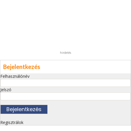
hirdetés
Bejelentkezés
Felhasználónév
Jelszó
Regisztrálok