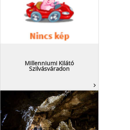
Millenniumi Kilátó
Szilvásváradon
navigate_next