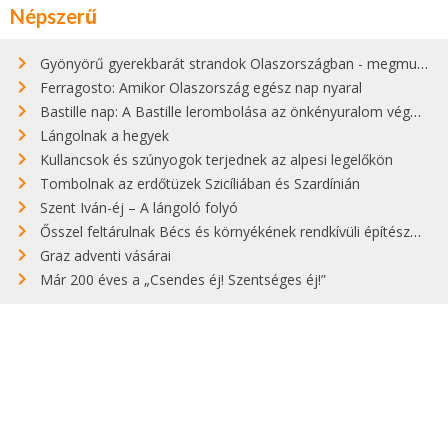
Népszerű
Gyönyörű gyerekbarát strandok Olaszországban - megmutatjuk a 15 legjobbat
Ferragosto: Amikor Olaszország egész nap nyaral
Bastille nap: A Bastille lerombolása az önkényuralom végét jelentette
Lángolnak a hegyek
Kullancsok és szúnyogok terjednek az alpesi legelőkön
Tombolnak az erdőtüzek Szicíliában és Szardínián
Szent Iván-éj – A lángoló folyó
Ősszel feltárulnak Bécs és környékének rendkívüli építészeti kincsei
Graz adventi vásárai
Már 200 éves a „Csendes éj! Szentséges éj!”