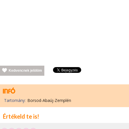
Kedvencnek jelölöm
Tartomány:
Borsod-Abaúj-Zemplén
Értékeld te is!