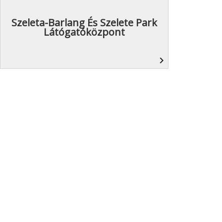
Szeleta-Barlang És Szelete Park
Látógatóközpont
navigate_next