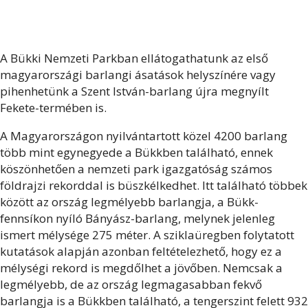
A Bükki Nemzeti Parkban ellátogathatunk az első
magyarországi barlangi ásatások helyszínére vagy
pihenhetünk a Szent István-barlang újra megnyílt
Fekete-termében is.
A Magyarországon nyilvántartott közel 4200 barlang
több mint egynegyede a Bükkben található, ennek
köszönhetően a nemzeti park igazgatóság számos
földrajzi rekorddal is büszkélkedhet. Itt található többek
között az ország legmélyebb barlangja, a Bükk-
fennsíkon nyíló Bányász-barlang, melynek jelenleg
ismert mélysége 275 méter. A sziklaüregben folytatott
kutatások alapján azonban feltételezhető, hogy ez a
mélységi rekord is megdőlhet a jövőben. Nemcsak a
legmélyebb, de az ország legmagasabban fekvő
barlangja is a Bükkben található, a tengerszint felett 932