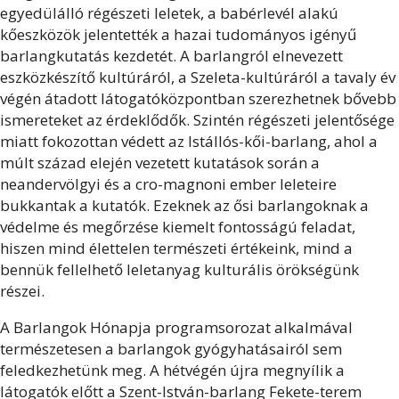
egyedülálló régészeti leletek, a babérlevél alakú
kőeszközök jelentették a hazai tudományos igényű
barlangkutatás kezdetét. A barlangról elnevezett
eszközkészítő kultúráról, a Szeleta-kultúráról a tavaly év
végén átadott látogatóközpontban szerezhetnek bővebb
ismereteket az érdeklődők. Szintén régészeti jelentősége
miatt fokozottan védett az Istállós-kői-barlang, ahol a
múlt század elején vezetett kutatások során a
neandervölgyi és a cro-magnoni ember leleteire
bukkantak a kutatók. Ezeknek az ősi barlangoknak a
védelme és megőrzése kiemelt fontosságú feladat,
hiszen mind élettelen természeti értékeink, mind a
bennük fellelhető leletanyag kulturális örökségünk
részei.
A Barlangok Hónapja programsorozat alkalmával
természetesen a barlangok gyógyhatásairól sem
feledkezhetünk meg. A hétvégén újra megnyílik a
látogatók előtt a Szent-István-barlang Fekete-terem