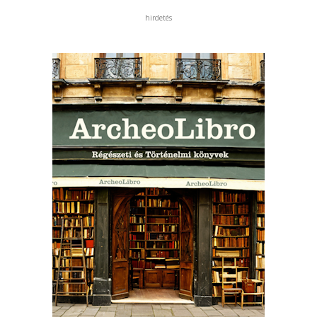
hirdetés