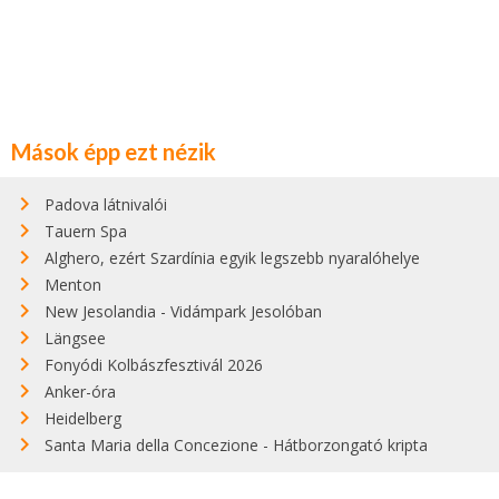
Mások épp ezt nézik
Padova látnivalói
Tauern Spa
Alghero, ezért Szardínia egyik legszebb nyaralóhelye
Menton
New Jesolandia - Vidámpark Jesolóban
Längsee
Fonyódi Kolbászfesztivál 2026
Anker-óra
Heidelberg
Santa Maria della Concezione - Hátborzongató kripta