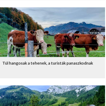
Túl hangosak a tehenek, a turisták panaszkodnak