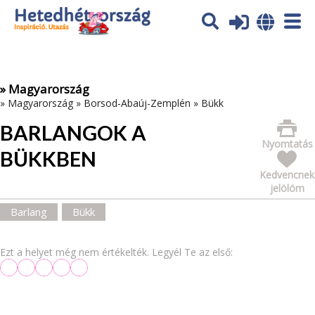
Az oldal sütiket (cookies) használ. További tájékoztatás itt:
Adatvédelmi tájékoztató
Ok
» Magyarország
»
Magyarország
»
Borsod-Abaúj-Zemplén
»
Bükk
BARLANGOK A
Nyomtatás
BÜKKBEN
Kedvencnek
jelölöm
Barlang
Bükk
Ezt a helyet még nem értékelték. Legyél Te az első: