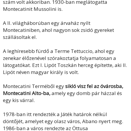
szám volt akkoriban. 1930-ban meglátogatta
Montecatinit Mussolini is.
A II. világháborúban egy árvaház nyílt
Montecatiniben, ahol nagyon sok zsidó gyereket
szállásoltak el.
A leghíresebb fürdő a Terme Tettuccio, ahol egy
zenekar élőzenével szórakoztatja folyamatosan a
látogatókat. Ezt I. Lipót Toszkán herceg építette, aki II.
Lipót néven magyar király is volt.
Montecatini Terméből egy
sikló visz fel az óvárosba,
Montecatini Alto-ba,
amely egy domb pár házzal és
egy kis várral.
1978-ban itt rendezték a Játék határok nélkül
döntőjét, amelyet egy olasz város, Abano nyert meg.
1986-ban a város rendezte az Öttusa