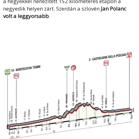
a hegyekkel nehezített 152 kilométeres etapon a
negyedik helyen zárt. Szerdán a szlovén
Jan Polanc
volt a leggyorsabb
.