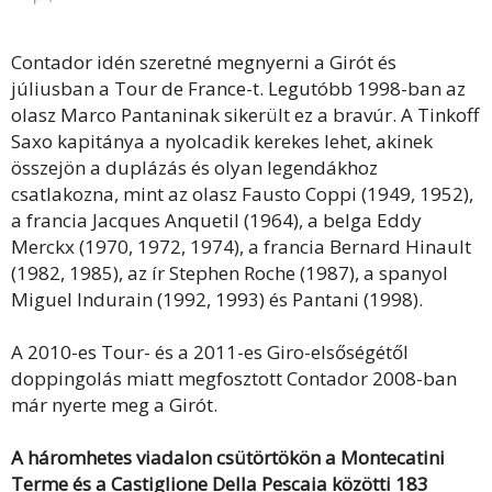
Contador idén szeretné megnyerni a Girót és
júliusban a Tour de France-t. Legutóbb 1998-ban az
olasz Marco Pantaninak sikerült ez a bravúr. A Tinkoff
Saxo kapitánya a nyolcadik kerekes lehet, akinek
összejön a duplázás és olyan legendákhoz
csatlakozna, mint az olasz Fausto Coppi (1949, 1952),
a francia Jacques Anquetil (1964), a belga Eddy
Merckx (1970, 1972, 1974), a francia Bernard Hinault
(1982, 1985), az ír Stephen Roche (1987), a spanyol
Miguel Indurain (1992, 1993) és Pantani (1998).
A 2010-es Tour- és a 2011-es Giro-elsőségétől
doppingolás miatt megfosztott Contador 2008-ban
már nyerte meg a Girót.
A háromhetes viadalon csütörtökön a Montecatini
Terme és a Castiglione Della Pescaia közötti 183