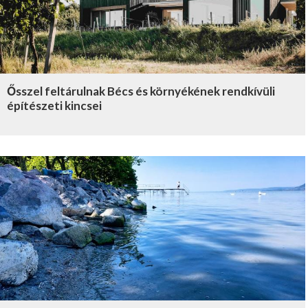
Ősszel feltárulnak Bécs és környékének rendkívüli
építészeti kincsei