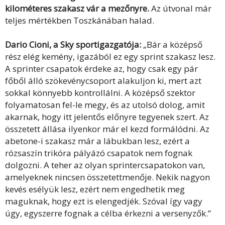
kilométeres szakasz vár a mezőnyre.
Az útvonal már
teljes mértékben Toszkánában halad.
Dario Cioni, a Sky sportigazgatója:
„Bár a középső
rész elég kemény, igazából ez egy sprint szakasz lesz.
A sprinter csapatok érdeke az, hogy csak egy pár
főből álló szökevénycsoport alakuljon ki, mert azt
sokkal könnyebb kontrollálni. A középső szektor
folyamatosan fel-le megy, és az utolsó dolog, amit
akarnak, hogy itt jelentős előnyre tegyenek szert. Az
összetett állása ilyenkor már el kezd formálódni. Az
abetone-i szakasz már a lábukban lesz, ezért a
rózsaszín trikóra pályázó csapatok nem fognak
dolgozni. A teher az olyan sprintercsapatokon van,
amelyeknek nincsen összetettmenője. Nekik nagyon
kevés esélyük lesz, ezért nem engedhetik meg
maguknak, hogy ezt is elengedjék. Szóval így vagy
úgy, egyszerre fognak a célba érkezni a versenyzők.”