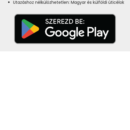
Utazáshoz nélkülözhetetlen: Magyar és külföldi úticélok