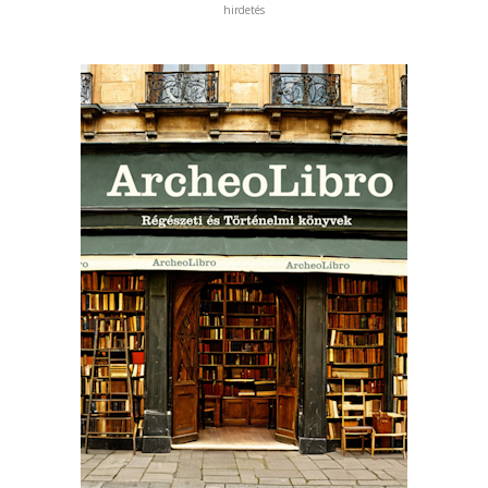
hirdetés