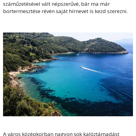
száműzetésével vált népszerűvé, bár ma már
bortermesztése révén saját hírnevet is kezd szerezni.
A város középkorban nagyon sok kalóztámadást