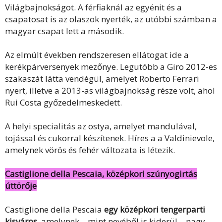
Világbajnokságot. A férfiaknál az egyénit és a
csapatosat is az olaszok nyerték, az utóbbi számban a
magyar csapat lett a második.
Az elmúlt években rendszeresen ellátogat ide a
kerékpárversenyek mezőnye. Legutóbb a Giro 2012-es
szakaszát látta vendégül, amelyet Roberto Ferrari
nyert, illetve a 2013-as világbajnokság része volt, ahol
Rui Costa győzedelmeskedett.
A helyi specialitás az ostya, amelyet mandulával,
tojással és cukorral készítenek. Híres a a Valdinievole,
amelynek vörös és fehér változata is létezik.
Castiglione della Pescaia, középkori szúnyogirtás
úttörője
Castiglione della Pescaia
egy középkori tengerparti
kisváros
, amelynek – mint nevéből is kiderül – nagy