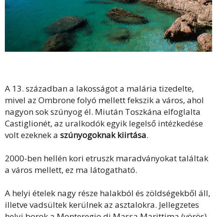
A 13. században a lakosságot a malária tizedelte,
mivel az Ombrone folyó mellett fekszik a város, ahol
nagyon sok szúnyog él. Miután Toszkána elfoglalta
Castiglionét, az uralkodók egyik legelső intézkedése
volt ezeknek a
szúnyogoknak kiirtása
.
2000-ben hellén kori etruszk maradványokat találtak
a város mellett, ez ma látogatható.
A helyi ételek nagy része halakból és zöldségekből áll,
illetve vadsültek kerülnek az asztalokra. Jellegzetes
helyi borok a Monteregio di Massa Marittima (vörös),