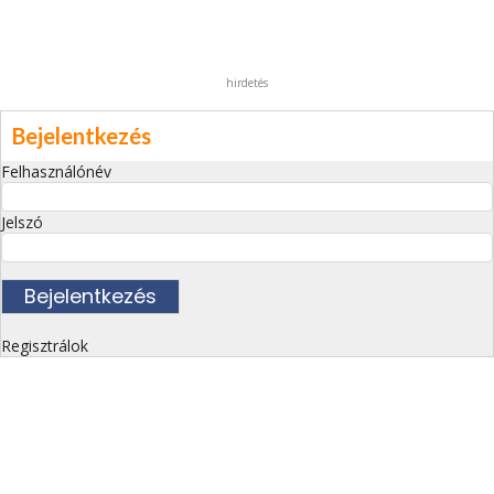
hirdetés
Bejelentkezés
Felhasználónév
Jelszó
Regisztrálok