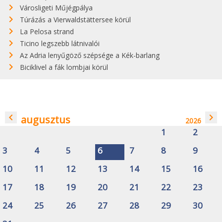
Városligeti Műjégpálya
Túrázás a Vierwaldstättersee körül
La Pelosa strand
Ticino legszebb látnivalói
Az Adria lenyűgöző szépsége a Kék-barlang
Biciklivel a fák lombjai körül
navigate_before
navigate_next
augusztus
2026
1
2
3
4
5
6
7
8
9
10
11
12
13
14
15
16
17
18
19
20
21
22
23
24
25
26
27
28
29
30