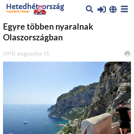
Egyre többen nyaralnak
Olaszországban
2016. augusztus 15.
print