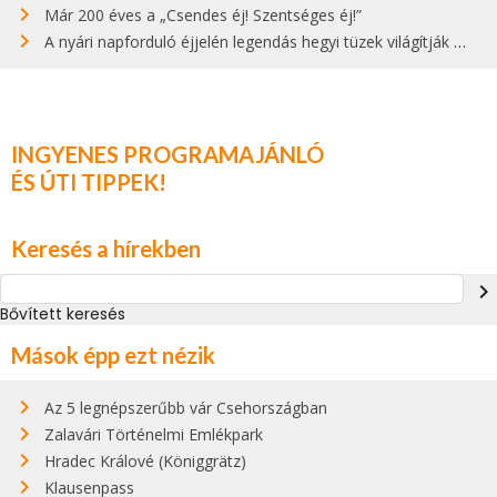
Már 200 éves a „Csendes éj! Szentséges éj!”
A nyári napforduló éjjelén legendás hegyi tüzek világítják meg Zugspitzét
INGYENES PROGRAMAJÁNLÓ
ÉS ÚTI TIPPEK!
Keresés a hírekben
navigate_next
Bővített keresés
Mások épp ezt nézik
Az 5 legnépszerűbb vár Csehországban
Zalavári Történelmi Emlékpark
Hradec Králové (Königgrätz)
Klausenpass