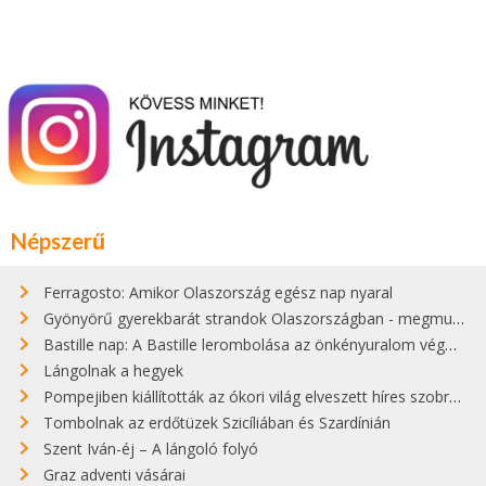
Népszerű
Ferragosto: Amikor Olaszország egész nap nyaral
Gyönyörű gyerekbarát strandok Olaszországban - megmutatjuk a 15 legjobbat
Bastille nap: A Bastille lerombolása az önkényuralom végét jelentette
Lángolnak a hegyek
Pompejiben kiállították az ókori világ elveszett híres szobrának másolatát
Tombolnak az erdőtüzek Szicíliában és Szardínián
Szent Iván-éj – A lángoló folyó
Graz adventi vásárai