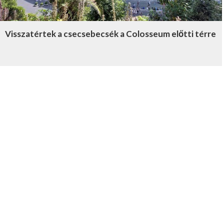
Visszatértek a csecsebecsék a Colosseum előtti térre