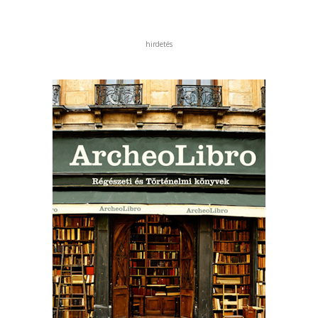
hirdetés