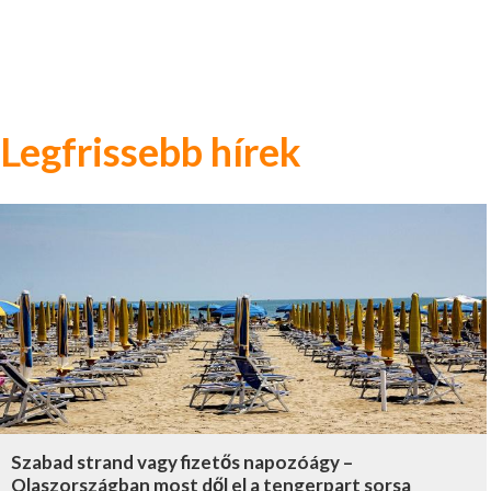
Legfrissebb hírek
Szabad strand vagy fizetős napozóágy –
Olaszországban most dől el a tengerpart sorsa