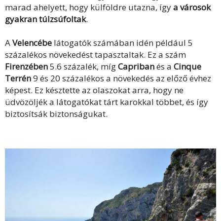
marad ahelyett, hogy külföldre utazna, így
a városok
gyakran túlzsúfoltak
.
A
Velencébe
látogatók számában idén például 5
százalékos növekedést tapasztaltak. Ez a szám
Firenzében
5.6 százalék, míg
Capriban
és a
Cinque
Terrén
9 és 20 százalékos a növekedés az előző évhez
képest. Ez késztette az olaszokat arra, hogy ne
üdvözöljék a látogatókat tárt karokkal többet, és így
biztosítsák biztonságukat.