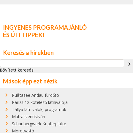
INGYENES PROGRAMAJÁNLÓ
ÉS ÚTI TIPPEK!
Keresés a hírekben
navigate_next
Bővített keresés
Mások épp ezt nézik
Pußtasee Andau fürdőtó
Párizs 12 kötelező látnivalója
Tállya látnivalók, programok
Mátraszentistván
Schaubergwerk Kupferplatte
Morotva-tó