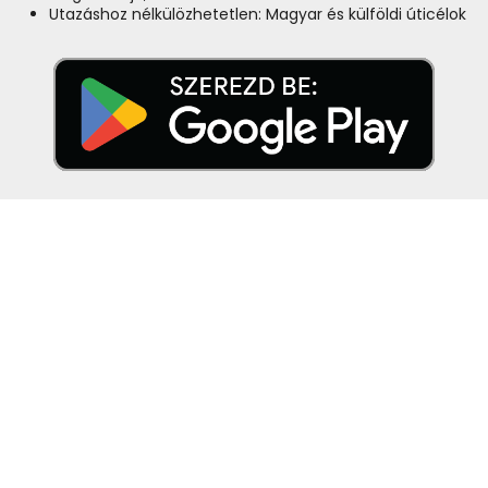
Utazáshoz nélkülözhetetlen: Magyar és külföldi úticélok