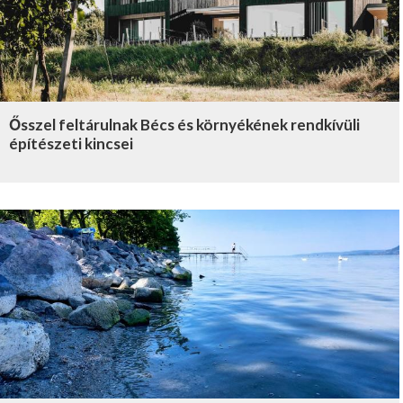
Ősszel feltárulnak Bécs és környékének rendkívüli
építészeti kincsei