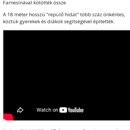
Farnesinával kötötték össze.
A 18 méter hosszú "repülő hidat" több száz önkéntes,
köztük gyerekek és diákok segítségével építették.