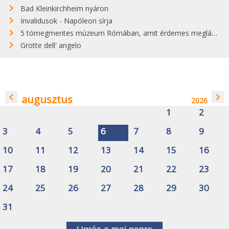
Bad Kleinkirchheim nyáron
Invalidusok - Napóleon sírja
5 tömegmentes múzeum Rómában, amit érdemes meglátogatni
Grotte dell' angelo
navigate_before
navigate_next
augusztus
2026
1
2
3
4
5
6
7
8
9
10
11
12
13
14
15
16
17
18
19
20
21
22
23
24
25
26
27
28
29
30
31