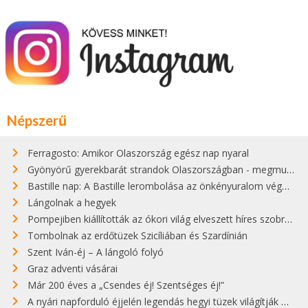
Népszerű
Ferragosto: Amikor Olaszország egész nap nyaral
Gyönyörű gyerekbarát strandok Olaszországban - megmutatjuk a 15 legjobbat
Bastille nap: A Bastille lerombolása az önkényuralom végét jelentette
Lángolnak a hegyek
Pompejiben kiállították az ókori világ elveszett híres szobrának másolatát
Tombolnak az erdőtüzek Szicíliában és Szardínián
Szent Iván-éj – A lángoló folyó
Graz adventi vásárai
Már 200 éves a „Csendes éj! Szentséges éj!”
A nyári napforduló éjjelén legendás hegyi tüzek világítják meg Zugspitzét