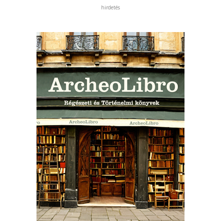
hirdetés