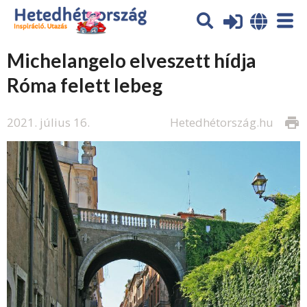
Michelangelo elveszett hídja
Róma felett lebeg
2021. július 16.
Hetedhétország.hu
print