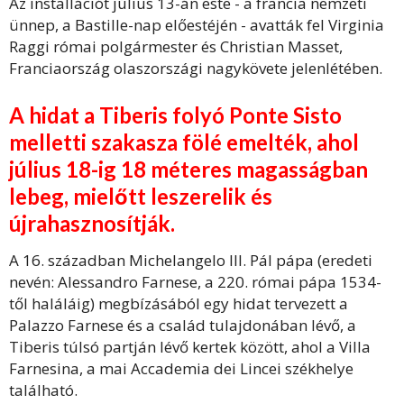
Az installációt július 13-án este - a francia nemzeti
ünnep, a Bastille-nap előestéjén - avatták fel Virginia
Raggi római polgármester és Christian Masset,
Franciaország olaszországi nagykövete jelenlétében.
A hidat a Tiberis folyó Ponte Sisto
melletti szakasza fölé emelték, ahol
július 18-ig 18 méteres magasságban
lebeg, mielőtt leszerelik és
újrahasznosítják.
A 16. században Michelangelo III. Pál pápa (eredeti
nevén: Alessandro Farnese, a 220. római pápa 1534-
től haláláig) megbízásából egy hidat tervezett a
Palazzo Farnese és a család tulajdonában lévő, a
Tiberis túlsó partján lévő kertek között, ahol a Villa
Farnesina, a mai Accademia dei Lincei székhelye
található.