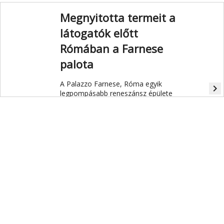
Megnyitotta termeit a
látogatók előtt
Rómában a Farnese
palota
A Palazzo Farnese, Róma egyik
navigate_next
legpompásabb reneszánsz épülete
megnyitotta termeit a látogatók előtt.