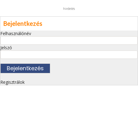
hirdetés
Bejelentkezés
Felhasználónév
Jelszó
Regisztrálok