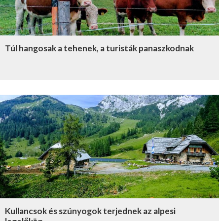
Túl hangosak a tehenek, a turisták panaszkodnak
Kullancsok és szúnyogok terjednek az alpesi