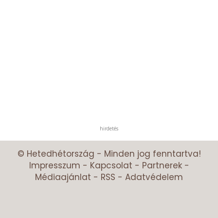
hirdetés
© Hetedhétország - Minden jog fenntartva!
Impresszum
-
Kapcsolat
-
Partnerek
-
Médiaajánlat
-
RSS
-
Adatvédelem