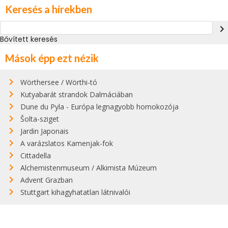
Keresés a hírekben
navigate_next
Bővített keresés
Mások épp ezt nézik
Wörthersee / Wörthi-tó
Kutyabarát strandok Dalmáciában
Dune du Pyla - Európa legnagyobb homokozója
Šolta-sziget
Jardin Japonais
A varázslatos Kamenjak-fok
Cittadella
Alchemistenmuseum / Alkimista Múzeum
Advent Grazban
Stuttgart kihagyhatatlan látnivalói