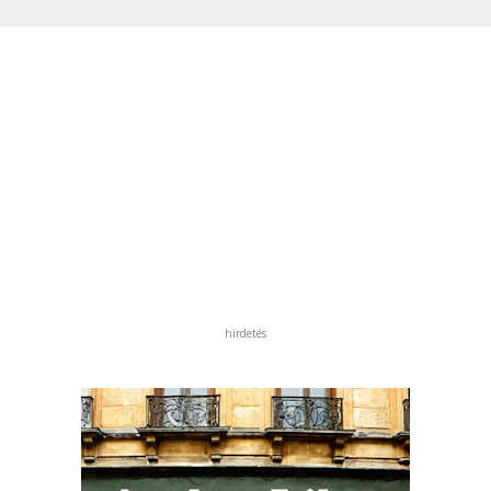
hirdetés