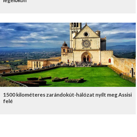
legelőkön
1500 kilométeres zarándokút-hálózat nyílt meg Assisi
felé