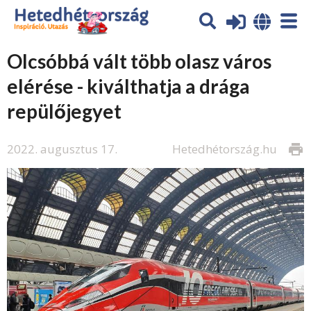
Olcsóbbá vált több olasz város
elérése - kiválthatja a drága
repülőjegyet
2022. augusztus 17.
Hetedhétország.hu
print