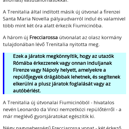
A Trenitalia által indított másik új útvonal a firenzei
Santa Maria Novella pályaudvarról indul és valamivel
több mint két óra alatt érkezik Fiumicinóba.
A három új
Frecciarossa
útvonalat az olasz kormány
tulajdonában lévő Trenitalia nyitotta meg.
Ezek a járatok megkönnyítik, hogy az utazók
Rómába érkezzenek vagy onnan induljanak
Firenze vagy Nápoly helyett, amelyekre a
repülőjegyek drágábbak lehetnek, és segítenek
elkerülni a plusz járatok foglalását vagy az
autóbérlést.
A Trenitalia új útvonalai Fiumicinóból - hivatalos
nevén Leonardo da Vinci nemzetközi repülőtérről - a
már meglévő gyorsjáratokat egészítik ki.
Négy nagysebességű Frecciarossa vonat - két érkező