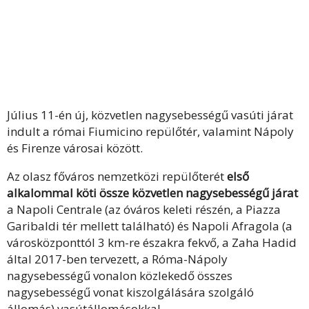
Július 11-én új, közvetlen nagysebességű vasúti járat
indult a római Fiumicino repülőtér, valamint Nápoly
és Firenze városai között.
Az olasz főváros nemzetközi repülőterét
első
alkalommal köti össze közvetlen nagysebességű járat
a Napoli Centrale (az óváros keleti részén, a Piazza
Garibaldi tér mellett található) és Napoli Afragola (a
városközponttól 3 km-re északra fekvő, a Zaha Hadid
által 2017-ben tervezett, a Róma-Nápoly
nagysebességű vonalon közlekedő összes
nagysebességű vonat kiszolgálására szolgáló
állomás) vasútállomásokkal.