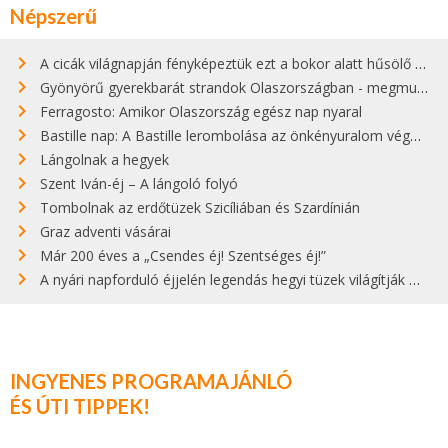
Népszerű
A cicák világnapján fényképeztük ezt a bokor alatt hűsölő cicát Kisorosziban
Gyönyörű gyerekbarát strandok Olaszországban - megmutatjuk a 15 legjobbat
Ferragosto: Amikor Olaszország egész nap nyaral
Bastille nap: A Bastille lerombolása az önkényuralom végét jelentette
Lángolnak a hegyek
Szent Iván-éj – A lángoló folyó
Tombolnak az erdőtüzek Szicíliában és Szardínián
Graz adventi vásárai
Már 200 éves a „Csendes éj! Szentséges éj!”
A nyári napforduló éjjelén legendás hegyi tüzek világítják meg Zugspitzét
INGYENES PROGRAMAJÁNLÓ
ÉS ÚTI TIPPEK!